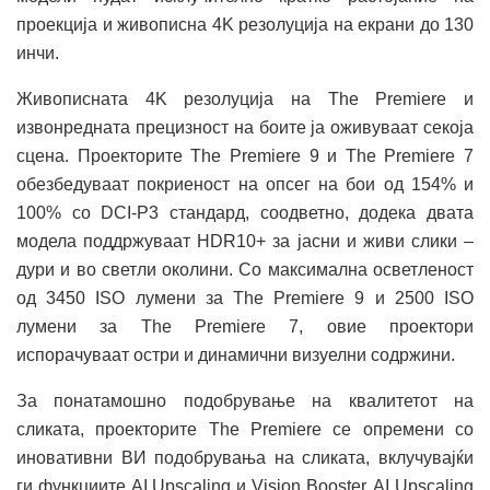
проекција и живописна 4K резолуција на екрани до 130
инчи.
Живописната 4K резолуција на The Premiere и
извонредната прецизност на боите ја оживуваат секоја
сцена. Проекторите The Premiere 9 и The Premiere 7
обезбедуваат покриеност на опсег на бои од 154% и
100% со DCI-P3 стандард, соодветно, додека двата
модела поддржуваат HDR10+ за јасни и живи слики –
дури и во светли околини. Со максимална осветленост
од 3450 ISO лумени за The Premiere 9 и 2500 ISO
лумени за The Premiere 7, овие проектори
испорачуваат остри и динамични визуелни содржини.
За понатамошно подобрување на квалитетот на
сликата, проекторите The Premiere се опремени со
иновативни ВИ подобрувања на сликата, вклучувајќи
ги функциите AI Upscaling и Vision Booster. AI Upscaling