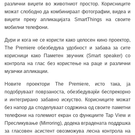
различни виџети во животниот простор. Корисниците
можат слободно да комбинираат фотографии, видеа и
виџети преку апликацијата SmartThings на своите
мобилни телефони.
Дури и кога не се користи како целосен кино проектор,
The Premiere обезбедува удобност и забава за сите
корисници како Паметен звучник (Smart speaker) со
контрола на глас без користење на раце и различни
музички апликации.
Новите проектори The Premiere, исто така, ја
подобруваат поврзаноста, обезбедувајќи беспрекорно
и интегрирано забавно искуство. Корисниците можат
без напор да споделуваат содржина од своите паметни
телефони на големиот екран со функциите Tap View и
Пресликување (Mirroring), додека вградената поддршка
за гласовен асистент овозможува лесна контрола на