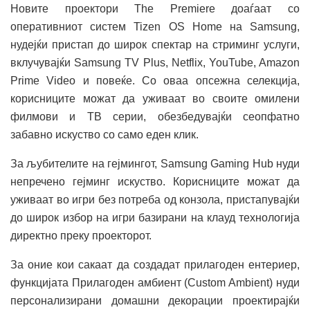
Новите проектори The Premiere доаѓаат со
оперативниот систем Tizen OS Home на Samsung,
нудејќи пристап до широк спектар на стриминг услуги,
вклучувајќи Samsung TV Plus, Netflix, YouTube, Amazon
Prime Video и повеќе. Со оваа опсежна селекција,
корисниците можат да уживаат во своите омилени
филмови и ТВ серии, обезбедувајќи сеопфатно
забавно искуство со само еден клик.
За љубителите на гејмингот, Samsung Gaming Hub нуди
непречено гејминг искуство. Корисниците можат да
уживаат во игри без потреба од конзола, пристапувајќи
до широк избор на игри базирани на клауд технологија
директно преку проекторот.
За оние кои сакаат да создадат прилагоден ентериер,
функцијата Прилагоден амбиент (Custom Ambient) нуди
персонализирани домашни декорации проектирајќи