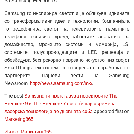
За Samsung Electronics
Samsung го инспирира светот и ја обликува иднината
со трансформативни идеи и технологии. Компанијата
го редефинира светот на телевизорите, паметните
телефони, носивите уреди, таблетите, апаратите за
домаќинство, мрежните системи и меморија, LSI
системите, полуспроводниците и LED решенија и
обезбедува беспрекорно поврзано искуство низ својот
SmartThings екосистем и отворената соработка со
партнерите. Најнови вести на Samsung
Newsroom:
http://news.samsung.com/mk/
.
The post
Samsung ги претставува проекторите The
Premiere 9 и The Premiere 7 носејќи најсовремена
ласерска технологија во дневната соба
appeared first on
Marketing365
.
Извор: Маркетинг365