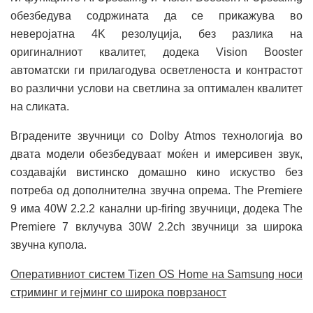
обезбедува содржината да се прикажува во
неверојатна 4K резолуција, без разлика на
оригиналниот квалитет, додека Vision Booster
автоматски ги прилагодува осветленоста и контрастот
во различни услови на светлина за оптимален квалитет
на сликата.
Вградените звучници со Dolby Atmos технологија во
двата модели обезбедуваат моќен и имерсивен звук,
создавајќи вистинско домашно кино искуство без
потреба од дополнителна звучна опрема. The Premiere
9 има 40W 2.2.2 канални up-firing звучници, додека The
Premiere 7 вклучува 30W 2.2ch звучници за широка
звучна купола.
Оперативниот систем Tizen OS Home на Samsung носи
стриминг и гејминг со широка поврзаност