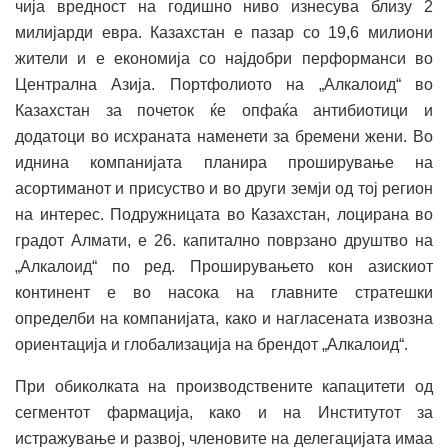
чија вредност на годишно ниво изнесува близу 2
милијарди евра. Казахстан е пазар со 19,6 милиони
жители и е економија со најдобри перформанси во
Централна Азија. Портфолиото на „Алкалоид“ во
Казахстан за почеток ќе опфаќа антибиотици и
додатоци во исхраната наменети за бремени жени. Во
иднина компанијата планира проширување на
асортиманот и присуство и во други земји од тој регион
на интерес. Подружницата во Казахстан, лоцирана во
градот Алмати, е 26. капитално поврзано друштво на
„Алкалоид“ по ред. Проширувањето кон азискиот
континент е во насока на главните стратешки
определби на компанијата, како и нагласената извозна
ориентација и глобализација на брендот „Алкалоид“.
При обиколката на производствените капацитети од
сегментот фармација, како и на Институтот за
истражување и развој, членовите на делегацијата имаа