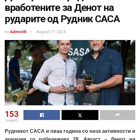
вработените за Денот на
рударите од Рудник САСА
by
Admin0t
August 27, 2024
153
SHARES
Рудникот САСА и оваа година со низа активности и
донации го одбележува 28. Август – Денот на