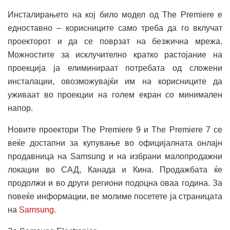
Инсталирањето на кој било модел од The Premiere е
едноставно – корисниците само треба да го вклучат
проекторот и да се поврзат на безжична мрежа.
Можностите за исклучително кратко растојание на
проекција ја елиминираат потребата од сложени
инсталации, овозможувајќи им на корисниците да
уживаат во проекции на голем екран со минимален
напор.
Новите проектори The Premiere 9 и The Premiere 7 се
веќе достапни за купување во официјалната онлајн
продавница на Samsung и на избрани малопродажни
локации во САД, Канада и Кина. Продажбата ќе
продолжи и во други региони подоцна оваа година. За
повеќе информации, ве молиме посетете ја страницата
на
Samsung
.