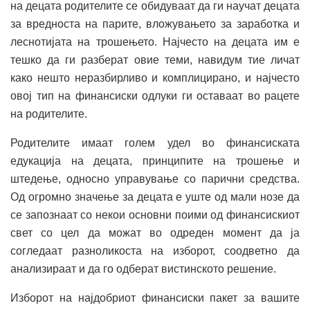
на децата родителите се обидуваат да ги научат децата
за вредноста на парите, вложувањето за заработка и
леснотијата на трошењето. Најчесто на децата им е
тешко да ги разберат овие теми, навидум тие личат
како нешто неразбирливо и комплицирано, и најчесто
овој тип на финансиски одлуки ги оставаат во рацете
на родителите.
Родителите имаат голем удел во финансиската
едукација на децата, принципите на трошење и
штедење, односно управување со парични средства.
Од огромно значење за децата е уште од мали нозе да
се запознаат со некои основни поими од финансискиот
свет со цел да можат во одреден момент да ја
согледаат разноликоста на изборот, соодветно да
анализираат и да го одберат вистинското решение.
Изборот на најдобриот финансиски пакет за вашите