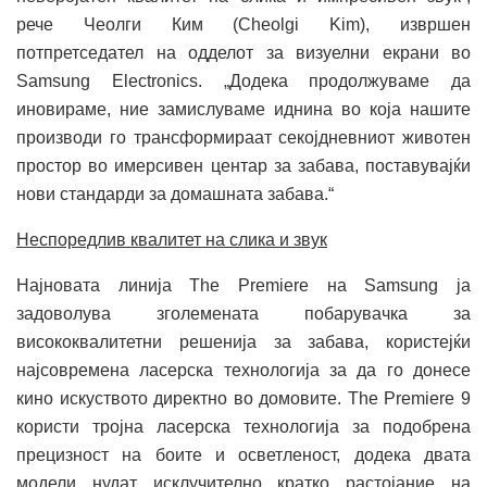
рече Чеолги Ким (Cheolgi Kim), извршен
потпретседател на одделот за визуелни екрани во
Samsung Electronics. „Додека продолжуваме да
иновираме, ние замислуваме иднина во која нашите
производи го трансформираат секојдневниот животен
простор во имерсивен центар за забава, поставувајќи
нови стандарди за домашната забава.“
Неспоредлив квалитет на слика и звук
Најновата линија The Premiere на Samsung ја
задоволува зголемената побарувачка за
висококвалитетни решенија за забава, користејќи
најсовремена ласерска технологија за да го донесе
кино искуството директно во домовите. The Premiere 9
користи тројна ласерска технологија за подобрена
прецизност на боите и осветленост, додека двата
модели нудат исклучително кратко растојание на