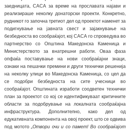
заедницата, САСА за време на прославата најави и
реализираше неколку донаторски проекти. Конкретно,
рудникот го започна третиот дел од проектот наменет за
подигнување на јавната свест и зајакнување на
безбедноста во сообраќајот, кој САСА го спроведува во
партнерство со Општина Македонска Каменица и
Министерството за внатрешни работи. Оваа фаза
опфаќа поставување на нови сообраќајни знаци,
ознаки на пешачки премини и други технички решенија
на неколку улици во Македонска Каменица, со цел да
се подобри безбедноста на сите учесници во
сообраќајот. Општината изработи соодветен технички
план за проектот со кој се идентификуваат критичните
области за подобрување на локалната сообраќајна
инфраструктура. Дополнително, како дел од
едукативната компонента на овој проект, што се одвива
под мотото
„Отвори очи и со памет! Во сообраќајот