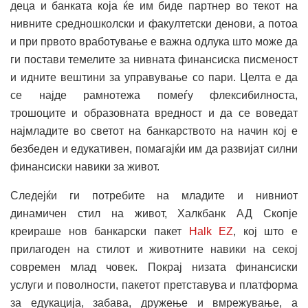
деца и банката која ќе им биде партнер во текот на
нивните средношколски и факултетски денови, а потоа
и при првото вработување е важна одлука што може да
ги постави темелите за нивната финансиска писменост
и идните вештини за управување со пари. Целта е да
се најде рамнотежа помеѓу флексибилноста,
трошоците и образовната вредност и да се воведат
најмладите во светот на банкарството на начин кој е
безбеден и едукативен, помагајќи им да развијат силни
финансиски навики за живот.
Следејќи ги потребите на младите и нивниот
динамичен стил на живот, Халкбанк АД Скопје
креираше нов банкарски пакет
Halk EZ
, кој што е
прилагоден на стилот и животните навики на секој
современ млад човек. Покрај низата финансиски
услуги и поволности, пакетот претставува и платформа
за едукација, забава, дружење и вмрежување, а