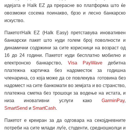
идејата е Halk EZ да прерасне во платформа што ќе
овозможи сосема поинакво, брзо и лесно банкарско
искуство.
ПакетотHalk EZ (Halk Easy) претставува иновативен
банкарски пакет што нуди голем број поволности и
динамични содржини за сите корисници на возраст од
16 до 24 години. Пакетот нуди бесплатно мобилно и
електронско банкарство,
Visa PayWave
дебитна
платежна картичка без надоместок за годишна
членарина, со која може да се повлекува готовина без
надомест на сите банкомати во земјата и во странство,
платежна сметка без трошоци за водење на истата, и
низа иновативни услуги како
GarminPay
,
SmartSend
и
SmartCash
.
Пакетот е креиран за да одговара на секојдневните
потреби на сите млади луѓе, студенти, средношколци и