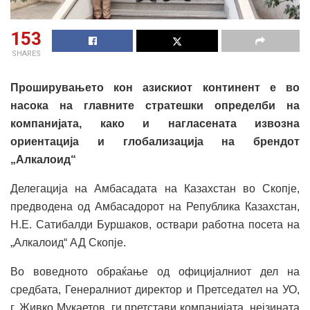
153
SHARES
Проширувањето кон азискиот континент е во
насока на главните стратешки определби на
компанијата, како и нагласената извозна
ориентација и глобализација на брендот
„Алкалоид“
Делегација на Амбасадата на Казахстан во Скопје,
предводена од Амбасадорот на Република Казахстан,
Н.Е. Сатибалди Буршаков, оствари работна посета на
„Алкалоид“ АД Скопје.
Во воведното обраќање од официјалниот дел на
средбата, Генералниот директор и Претседател на УО,
г. Живко Мукаетов, ги претстави компанијата, нејзината