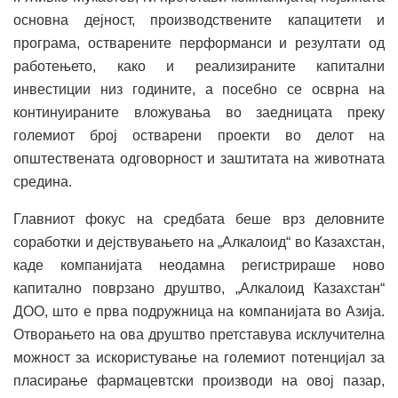
основна дејност, производствените капацитети и
програма, остварените перформанси и резултати од
работењето, како и реализираните капитални
инвестиции низ годините, а посебно се осврна на
континуираните вложувања во заедницата преку
големиот број остварени проекти во делот на
општествената одговорност и заштитата на животната
средина.
Главниот фокус на средбата беше врз деловните
соработки и дејствувањето на „Алкалоид“ во Казахстан,
каде компанијата неодамна регистрираше ново
капитално поврзано друштво, „Алкалоид Казахстан“
ДОО, што е прва подружница на компанијата во Азија.
Отворањето на ова друштво претставува исклучителна
можност за искористување на големиот потенцијал за
пласирање фармацевтски производи на овој пазар,