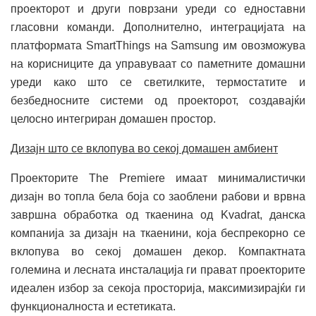
проекторот и други поврзани уреди со едноставни
гласовни команди. Дополнително, интеграцијата на
платформата SmartThings на Samsung им овозможува
на корисниците да управуваат со паметните домашни
уреди како што се светилките, термостатите и
безбедносните системи од проекторот, создавајќи
целосно интегриран домашен простор.
Дизајн што се вклопува во секој домашен амбиент
Проекторите The Premiere имаат минималистички
дизајн во топла бела боја со заоблени рабови и врвна
завршна обработка од ткаенина од Kvadrat, данска
компанија за дизајн на ткаенини, која беспрекорно се
вклопува во секој домашен декор. Компактната
големина и лесната инсталација ги прават проекторите
идеален избор за секоја просторија, максимизирајќи ги
функционалноста и естетиката.