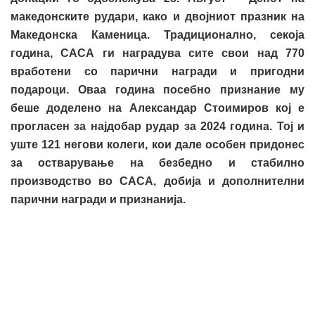
македонските рудари, како и двојниот празник на
Македонска Каменица. Традиционално, секоја
година, САСА ги наградува сите свои над 770
вработени со парични награди и пригодни
подароци. Оваа година посебно признание му
беше доделено на Александар Стоимиров кој е
прогласен за најдобар рудар за 2024 година. Тој и
уште 121 негови колеги, кои дале особен придонес
за остварување на безбедно и стабилно
производство во САСА, добија и дополнителни
парични награди и признанија.