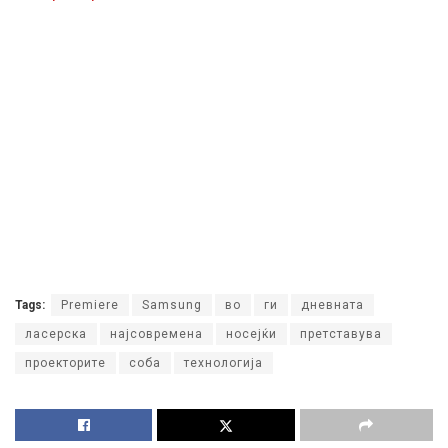
Tags:
Premiere
Samsung
во
ги
дневната
ласерска
најсовремена
носејќи
претставува
проекторите
соба
технологија