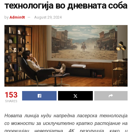
технологија во дневната соба
by
Admin0t
August 29, 2024
153
SHARES
Новата линија нуди напредна ласерска технологија
со можности за исклучително кратко растојание на
проекцијаи неверојатна 4K резолуција како и