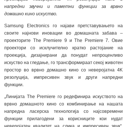
напредни звучни и паметни функции за врвно
домашно кино искуство.
Samsung Electronics го најави претставувањето на
своите најнови иновации во домашната забава –
проекторите The Premiere 9 и The Premiere 7. Овие
проектори со исклучително кратко растојание на
проекција, дизајнирани да понудат непроценливо
искуство на гледање, го трансформираат секој животен
простор во врвно домашно кино со неверојатна 4K
резолуција, импресивен звук и други напредни
функции.
„Линијата The Premiere го редефинира искуството на
врвно домашното кино со комбинирање на нашата
напредна ласерска технологија со најсовремени
функции прилагодени за корисниците кои нудат
неверојатен квалитет на слика и импресивен звук“,