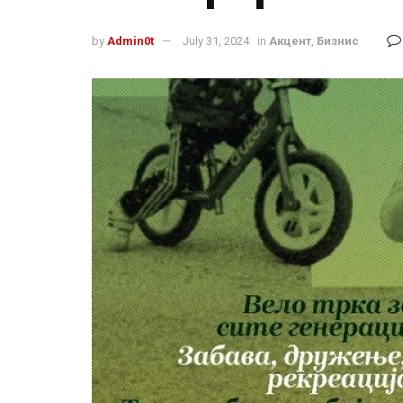
by
Admin0t
July 31, 2024
in
Акцент
,
Бизнис