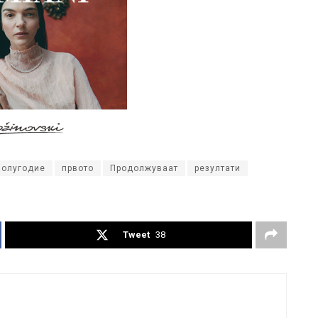
полугодие
првото
Продолжуваат
резултати
Tweet
38