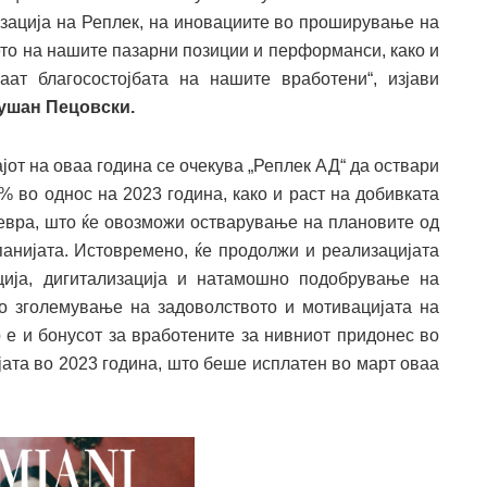
ација на Реплек, на иновациите во проширување на
то на нашите пазарни позиции и перформанси, како и
ат благосостојбата на нашите вработени“, изјави
ушан Пецовски.
ајот на оваа година се очекува „Реплек АД“ да оствари
% во однос на 2023 година, како и раст на добивката
 евра, што ќе овозможи остварување на плановите од
анијата. Истовремено, ќе продолжи и реализацијата
ија, дигитализација и натамошно подобрување на
о зголемување на задоволството и мотивацијата на
 е и бонусот за вработените за нивниот придонес во
јата во 2023 година, што беше исплатен во март оваа