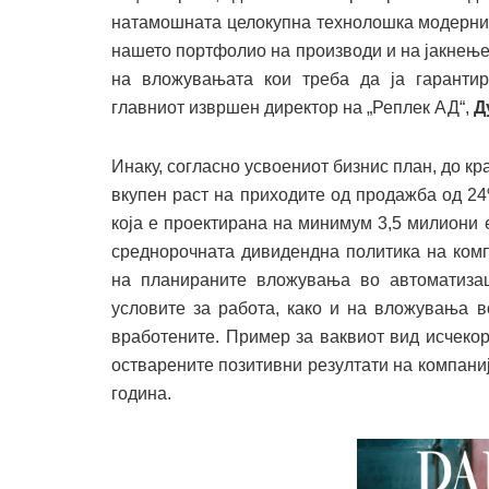
натамошната целокупна технолошка модерниз
нашето портфолио на производи и на јакнење
на вложувањата кои треба да ја гарантира
главниот извршен директор на „Реплек АД“,
Д
Инаку, согласно усвоениот бизнис план, до кр
вкупен раст на приходите од продажба од 24
која е проектирана на минимум 3,5 милиони
среднорочната дивидендна политика на комп
на планираните вложувања во автоматизац
условите за работа, како и на вложувања в
вработените. Пример за ваквиот вид исчекор
остварените позитивни резултати на компани
година.