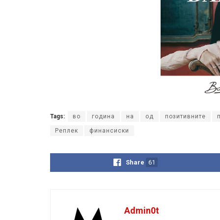
Tags:
во
година
на
од
позитивните
Реплек
финансиски
Share
61
Admin0t