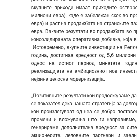
вкупните приходи имаат приходите остваре
милиони евра), каде е забележан скок во п
евра) и раст на продажбата на странските па
евра. Ваквите резултати во продажбата во п
консолидираната оперативна добивка, која в
Истовремено, вкупните инвестиции на Репл
година, достигнаа вредност од 5,6 милиони
однос на истиот период минатата годин
реализацијата на амбициозниот нов инвести
нејзина целосна модернизација.
„Позитивните резултати кои продолжуваме да
се показател дека нашата стратегија за долг
кои произлегуваат од неа се добро поставе
промени и вложувања што ги направивме, 
генерираме дополнителна вредност за сите
акционерите, деловните партнери и заед