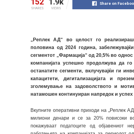
152
1.9k
Share on Faceboo
SHARES
VIEWS
„Реплек АД“ во целост го реализираш
половина од 2024 година, забележувајќ
сегментот „Фармација“ од 20,5% во однос
компанијата успешно продолжува да го
останатите сегменти, вклучувајќи ги ин
капацитети, дигитализацијата и през
зголемување на задоволството и мотив
натамошен континуиран напредок и успех 
Вкупните оперативни приходи на „Реплек АД
милиони денари и се за 20% повисоки во
покажуваат податоците од објавениот не
работењето на компанијата за периодот од