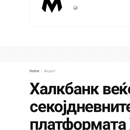
Home
Акцент
Халкбанк веќ
секојдневнит
платформата