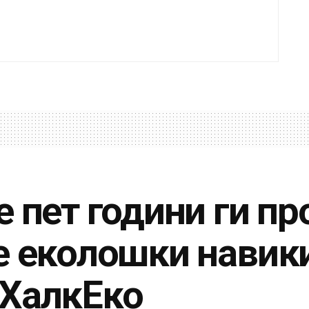
е пет години ги п
е еколошки навик
 ХалкЕко