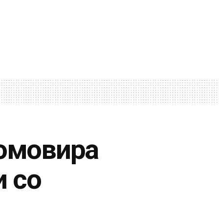
ромовира
и со