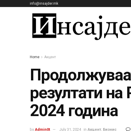
info@insajder.mk
Home
Акцент
Продолжуваат
резултати на 
2024 година
by
Admin0t
July 31, 2024
in
Акцент
,
Бизнис