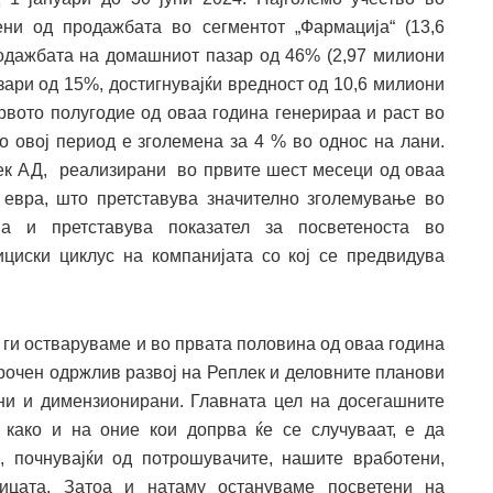
ни од продажбата во сегментот „Фармација“ (13,6
родажбата на домашниот пазар од 46% (2,97 милиони
зари од 15%, достигнувајќи вредност од 10,6 милиони
рвото полугодие од оваа година генерираа и раст во
о овој период е зголемена за 4 % во однос на лани.
ек АД, реализирани во првите шест месеци од оваа
 евра, што претставува значително зголемување во
а и претставува показател за посветеноста во
циски циклус на компанијата со кој се предвидува
 ги остваруваме и во првата половина од оваа година
орочен одржлив развој на Реплек и деловните планови
ни и димензионирани. Главната цел на досегашните
како и на оние кои допрва ќе се случуваат, е да
, почнувајќи од потрошувачите, нашите вработени,
ницата. Затоа и натаму остануваме посветени на