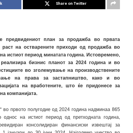
k
Share on Twitter
е предвидениот план за продажба во првата
и раст на остварените приходи од продажба во
 на истиот период минатата година. Истовремено,
 реализира бизнис планот за 2024 година и во
вестициите во зголемување на производствените
емање на права за застапништво, како и во
ацијата на вработените, што ќе придонесе за
на компанијата.
“ во првото полугодие од 2024 година надминаа 865
 однос на истиот период од претходната година,
ревидиран консолидиран финансиски извештај за
 1 јануари до 30 јуни 2024. Најголемо учество во