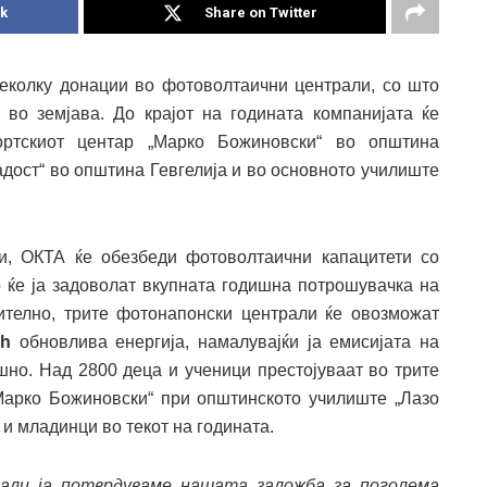
k
Share on Twitter
еколку донации во фотоволтаични централи, со што
а во земјава. До крајот на годината компанијата ќе
ортскиот центар „Марко Божиновски“ во општина
адост“ во општина Гевгелија и во основното училиште
и, ОКТА ќе обезбеди фотоволтаични капацитети со
о ќе ја задоволат вкупната годишна потрошувачка на
нително, трите фотонапонски централи ќе овозможат
Wh
обновлива енергија, намалувајќи ја емисијата на
но. Над 2800 деца и ученици престојуваат во трите
„Марко Божиновски“ при општинското училиште „Лазо
 и младинци во текот на годината.
ли ја потврдуваме нашата заложба за поголема