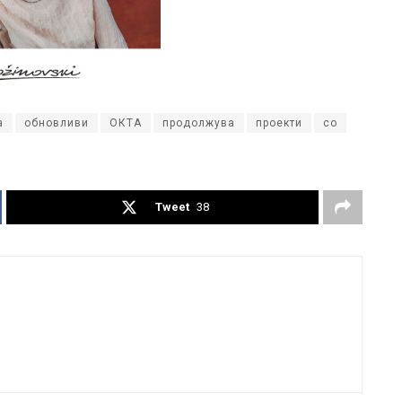
а
обновливи
ОКТА
продолжува
проекти
со
Tweet
38