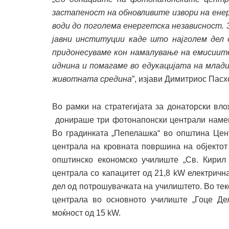
застапеност на обновливите извори на енер
води до поголема енергетска независност. 
јавни институции каде што најголем дел
придонесуваме кон намалување на емисиите
иднина и помагаме во едукацијата на млади
животната средина
”, изјави Димитриос Пасх
Во рамки на стратегијата за донаторски вл
донираше три фотонапонски централи намене
Во градинката „Пепелашка“ во општина Цен
централа на кровната површина на објектот
општинско економско училиште „Св. Кирил
централа со капацитет од 21,8 kW електрична
дел од потрошувачката на училиштето. Во те
централа во основното училиште „Гоце Де
моќност од 15 kW.