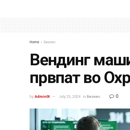
Home
Бизнис
Вендинг маши
првпат во Охр
0
by
Admin0t
July 23, 2024
in
Бизнис