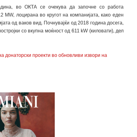
одина, во ОКТА се очекува да започне со работа
2 MW, лоцирана во кругот на компанијата, како еден
јата од ваков вид. Почнувајќи од 2018 година досега,
стројки со вкупна моќност од 611 kW (киловати), дел
а донаторски проекти во обновливи извори на