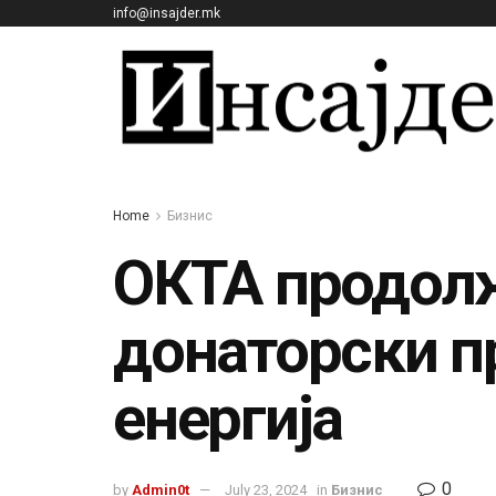
info@insajder.mk
Home
Бизнис
ОКТА продолж
донаторски п
енергија
0
by
Admin0t
July 23, 2024
in
Бизнис