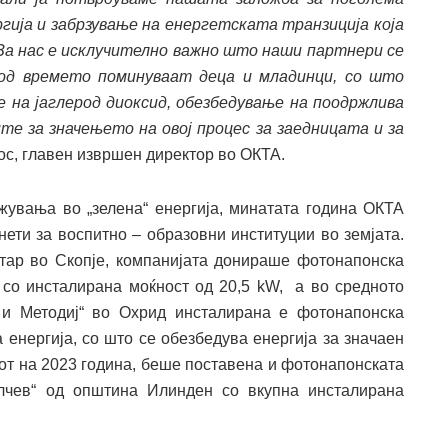
гија и забрзување на енергетската транзиција која
За нас е исклучително важно што наши партнери се
 од времето поминуваат деца и младинци, со што
 на јаглерод диоксид, обезбедување на поодржлива
те за значењето на овој процес за заедницата и за
ос, главен извршен директор во ОКТА.
ожувања во „зелена“ енергија, минатата година ОКТА
ти за воспитно – образовни институции во земјата.
тар во Скопје, компанијата донираше фотонапонска
 со инсталирана моќност од 20,5 kW, а во средното
 и Методиј“ во Охрид инсталирана е фотонапонска
 енергија, со што се обезбедува енергија за значаен
кот на 2023 година, беше поставена и фотонапонската
лчев“ од општина Илинден со вкупна инсталирана