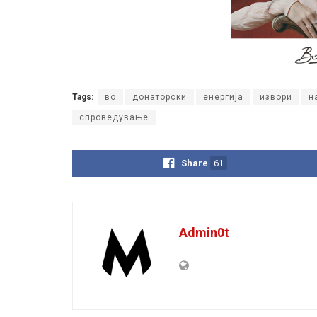
Tags:
во
донаторски
енергија
извори
н
спроведување
Share
61
Admin0t