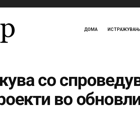
ДОМА
ИСТРАЖУВАЊА
ува со спроведу
роекти во обновли