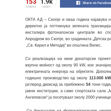
153
1.9k
Share on Faceboo
SHARES
VIEWS
ОКТА АД – Скопје и оваа година најавува н
директно ја поттикнува зелената транзициј
инсталира фотонапонски централи во сп
Аеродром во Скопје, во градинката „Детска р
„Св. Кирил и Методиј“ во општина Велес.
Со реализација на овие донаторски проект
вкупна моќност од околу 90 kW, кои значајн
електричната енергија на објектите. Допол
годишно производство од околу
113.000 k
јаглерод диоксид за приближно
54
тони годиш
јавни институции, а само спортската сала 
Ангеловски“ ја посетуваат околу 2000 ученици
„
Со донациите на фотонапонските центра