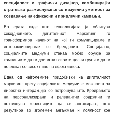
специјалист и графички дизајнер, комбинирајќи
стратешко размислување со визуелна уметност за
создавање на ефикасни и привлечни кампањи.
Во ерата каде што технологијата ја обликува
секојдневието, дигиталниот маркетинг го
трансформира начинот на кој ги комуницираме и
интеракционираме со брендовите. Специјално,
социјалните медиуми станаа моќно оружје за
компаниите да ги достигнат своите целни групи и да ги
вовлекат со висок ниво на ефективност.
Една од најголемите придобивки на дигиталниот
маркетинг преку социјалните медиуми е можноста за
директна интеракција со потрошувачите. Креирањето
на персонализирани и релевантни содржини ги
поттикнува корисниците да се ангажираат, што
резултира во зголемен ангажман и лоялност кон