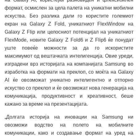
формат, осмислен за цела палета на уникатни мобилни
искуства. Без разлика дали го користите големиот
екран на Galaxy Z Fold, уникатниот FlexWindow на
Galaxy Z Flip или целосниот потенцијал на уникатниот
FlexMode, новите Galaxy Z Fold6 и Z Flip6 ќе понудат
уште повеќе можности за да го искористите
максимумот од вештачката интелигенција. Овие уреди,
изградени врз историјата на компанијата Samsung во
изработка на формати на преклоп, со моќта на Galaxy
AI ќе овозможат уникатно интелигентно и отпорно
искуство со преклоп и ќе овозможат нова генерација на
комуникација, продуктивност и креативност, беше
кажано за време на презентацијата.
„Долгата историја на иновации на Samsung ни
овозможи водство на полето на мобилните
комуникации, како и создавање формат на уред на