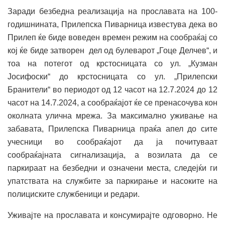
Заради безбедна реализација на прославата на 100-
годишнината, Прилепска Пиварница известува дека во
Прилеп ќе биде воведен времен режим на сообраќај со
кој ќе биде затворен дел од булеварот „Гоце Делчев“, и
тоа на потегот од крстосницата со ул. „Кузман
Јосифоски“ до крстосницата со ул. „Прилепски
Бранители“ во периодот од 12 часот на 12.7.2024 до 12
часот на 14.7.2024, а сообраќајот ќе се пренасочува кон
околната улична мрежа. За максимално уживање на
забавата, Прилепска Пиварница праќа апел до сите
учесници во сообраќајот да ја почитуваат
сообраќајната сигнализација, а возилата да се
паркираат на безбедни и означени места, следејќи ги
упатствата на службите за паркирање и насоките на
полициските службеници и редари.
Уживајте на прославата и консумирајте одговорно. Не