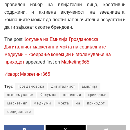
правилен избор на влијателни лица, креативни
содржини, и активна вклученост на заедницата,
компаниите можат да постигнат значителни резултати и
да ги зајакнат своите брендови.
The post
Колумна на Емилија Гроздановска:
Дигиталниот маркетинг и моќта на социјалните
медиуми – креирање конекции и зголемување на
приходот
appeared first on
Marketing365
.
Извор: Маркетинг365
Tags:
Гроздановска
дигиталниот
Емилија
зголемување
Колумна
конекции
креирање
маркетинг
медиуми
моќта
на
приходот
социјалните