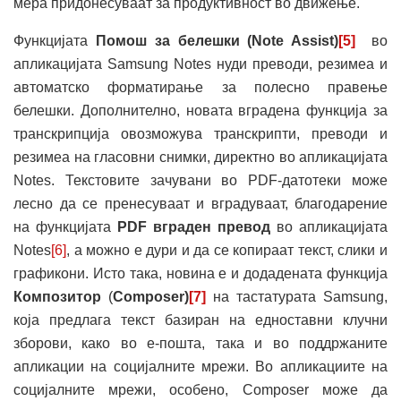
мера придонесуваат за продуктивност во движење.
Функцијата
Помош за белешки (Note Assist)
[5]
во
апликацијата Samsung Notes нуди преводи, резимеа и
автоматско форматирање за полесно правење
белешки. Дополнително, новата вградена функција за
транскрипција овозможува транскрипти, преводи и
резимеа на гласовни снимки, директно во апликацијата
Notes. Текстовите зачувани во PDF-датотеки може
лесно да се пренесуваат и вградуваат, благодарение
на функцијата
PDF
вграден превод
во апликацијата
Notes
[6]
, а можно е дури и да се копираат текст, слики и
графикони. Исто така, новина е и додадената функција
Композитор
(
Composer)
[7]
на тастатурата Samsung,
која предлага текст базиран на едноставни клучни
зборови, како во е-пошта, така и во поддржаните
апликации на социјалните мрежи. Во апликациите на
социјалните мрежи, особено, Composer може да