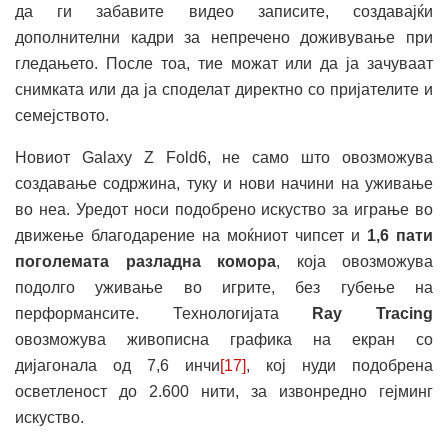
да ги забавите видео записите, создавајќи
дополнителни кадри за непречено доживување при
гледањето. После тоа, тие можат или да ја зачуваат
снимката или да ја споделат директно со пријателите и
семејството.
Новиот Galaxy Z Fold6, не само што овозможува
создавање содржина, туку и нови начини на уживање
во неа. Уредот носи подобрено искуство за играње во
движење благодарение на моќниот чипсет и
1,6 пати
поголемата разладна комора
, која овозможува
подолго уживање во игрите, без губење на
перформансите. Технологијата
Ray Tracing
овозможува живописна графика на екран со
дијагонала од 7,6 инчи
[17]
, кој нуди подобрена
осветленост до 2.600 нити, за извонредно гејминг
искуство.