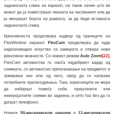
заднинската слика на екранот, на таков начин што ќе
можат да ја поместуваат иконата на часовникот или да
ја менуваат бојата на рамката, за да биде истакната
заднинската слика.
Креативноста продолжува надвор од границите на
FlexWindow екранот.
FlexCam
продолжува да нуди
најразновидно искуство со камерата и отвора нови
креативни можности. Со новиот режим
Auto Zoom
[22]
,
FlexCam автоматски го наоѓа најдобриот кадар од
снимката, со автоматско препознавање на предметот и
зумирање кон или од него, пред да ги направи
потребните прилагодувања. Така, корисниците не мора
да избираат помеѓу себе, пријателите или
неверојатните снимки во заднина, и сето тоа без да го
допрат телефонот.
Новите
50-мегапиксели широки
и
12-мегапиксели