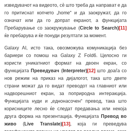
изведувачот на видеото, сè што треба да направат е да
го притиснат копчето „home“ и да заокружат, да го
означат или да го допрат екранот, а функцијата
Пребарување со заокружување (
Circle to Search)
[11]
ќе пребарува и ќе понуди резултати за момент.
Galaxy AI, исто така, овозможува комуникација без
бариери со помош на Galaxy Z Fold6. Целосно ги
користи уникатниот формат на двоен екран, со
функцијата
Преведувач
(
Interpreter
)
[12]
што доаѓа со
нов режим на приказ на дијалогот, така што двете
страни можат да го видат преводот на главниот или
надворешниот екран, за поприродна интеракција.
Функцијата нуди и „еднонасочен“ превод, така што
корисниците лесно ќе следат предавања или некоја
друга форма на презентација. Функцијата
Превод во
живо
(
Live Translate
)
[13]
, која ги преведува