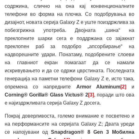
содржина, слично на она кај конвенционалните
телефони во форма на плочка. Со подобрувања во
дизајнот, новата серија Galaxy Z е уште поиздржлива за
побезгрижна употреба. Двојната „шина“ на
преклопните шарки сега е поддржана со зајакнат
преклопен раб за подобро „апсорбирање“ на
надворешните удари. Понатаму, подобрените слоеви
на главниот екран помагаат да се намали
искривувањето и да се одржи цврстината. Последната
генерација на паметни телефони Galaxy Z е, исто така,
опремена со напредните
Armor Aluminum
[2]
и
Corning® Gorilla®
Glass Victus® 2
[3]
, поради што ова
е најиздржливата серија Galaxy Z досега.
Покрај доверливоста, големо внимание е посветено и
на перформансите на серијата Galaxy Z; Двата уреди
се напојувани од
Snapdragon® 8 Gen 3
Мобилна