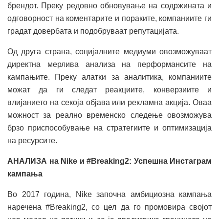
брендот. Преку редовно обновување на содржината и
одговорност на коментарите и пораките, компаниите ги
градат довербата и подобруваат репутацијата.
Од друга страна, социјалните медиуми овозможуваат
директна мерлива анализа на перформансите на
кампањите. Преку алатки за аналитика, компаниите
можат да ги следат реакциите, конверзиите и
влијанието на секоја објава или рекламна акција. Оваа
можност за реално временско следење овозможува
брзо приспособување на стратегиите и оптимизација
на ресурсите.
АНАЛИЗА на Nike и #Breaking2: Успешна Инстаграм
кампања
Во 2017 година, Nike започна амбициозна кампања
наречена #Breaking2, со цел да го промовира својот