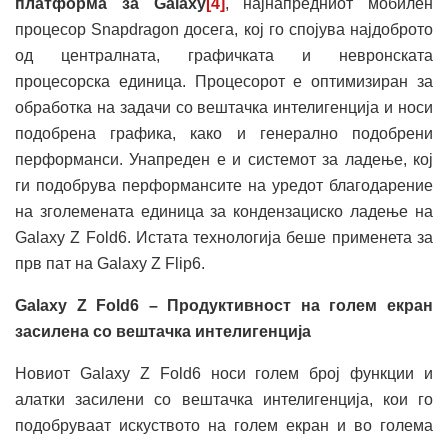
платформа за
Galaxy
[4]
, најнапредниот мобилен
процесор Snapdragon досега, кој го спојува најдоброто
од централната, графичката и невронската
процесорска единица. Процесорот е оптимизиран за
обработка на задачи со вештачка интелигенција и носи
подобрена графика, како и генерално подобрени
перформанси. Унапреден е и системот за ладење, кој
ги подобрува перформансите на уредот благодарение
на зголемената единица за кондензациско ладење на
Galaxy Z Fold6. Истата технологија беше применета за
прв пат на Galaxy Z Flip6.
Galaxy Z Fold6 – Продуктивност на голем екран
засилена со вештачка интелигенција
Новиот Galaxy Z Fold6 носи голем број функции и
алатки засилени со вештачка интелигенција, кои го
подобруваат искуството на голем екран и во голема