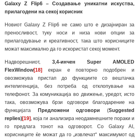
Galaxy Z Flip6 – Создавање уникатни искуства,
прилагодени на секој корисник
Новиот Galaxy Z Flip6 не само што е дизајниран за
преносливост, туку носи и низа нови опции за
прилагодување и креативност, така што корисниците
можат максимално да го искористат секој момент.
Надворешниот,
3,4-инчен Super AMOLED
FlexWindow
[18]
екран е повторно подобрен и
овозможува пристап до функциите со вештачка
интелигенција, без потреба од отклопување на
телефонот. За комуникација во движење, уредот, исто
така, овозможува брзи одговори благодарение на
функцијата
Предложени одговори
(
Suggested
replies
)
[19]
, која ги анализира неодамнешните пораки и
го предлага тонот на одговорот. Со Galaxy AI,
корисниците ќе можат да го „извлечат“ максимумот од