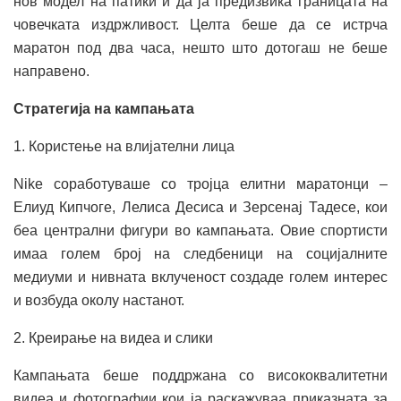
нов модел на патики и да ја предизвика границата на
човечката издржливост. Целта беше да се истрча
маратон под два часа, нешто што дотогаш не беше
направено.
Стратегија на кампањата
1. Користење на влијателни лица
Nike соработуваше со тројца елитни маратонци –
Елиуд Кипчоге, Лелиса Десиса и Зерсенај Тадесе, кои
беа централни фигури во кампањата. Овие спортисти
имаа голем број на следбеници на социјалните
медиуми и нивната вклученост создаде голем интерес
и возбуда околу настанот.
2. Креирање на видеа и слики
Кампањата беше поддржана со висококвалитетни
видеа и фотографии кои ја раскажуваа приказната за