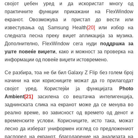
својот џебен уред и да искористат многу од
практичните функции прикажани на FlexWindow
екранот. Овозможува и пристап до вести или
известувања од Samsung Health
[20]
или избор на
следната песна преку виџет апликација за музика.
Дополнително, FlexWindow сега нуди
поддршка за
уште повеќе виџети
, како и можност за проверка на
информации од повеќе виџети истовремено.
Се разбира, тоа не би бил Galaxy Z Flip без голем број
начини на кои корисниците можат да го прилагодат
својот уред. Користејќи ја функцијата
Photo
Ambient
[21]
засилена со вештачка интелигенција,
заднинската слика на екранот може да се менува во
реално време, во зависност од времето од денот и
временските услови. Корисниците, исто така, можат
лесно да изберат униформен изглед со предложениот
распоред на екранот, благодарение на анализата на