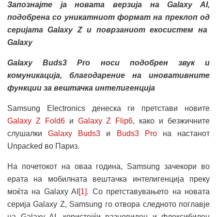
Запознајте ја новата верзија на Galaxy AI,
подобрена со уникатниот формат на преклоп
од
серијата Galaxy Z и поврзаниот екосистем
на
Galaxy
Galaxy Buds3 Pro носи подобрен звук и
комуникација, благодарение на иновативните
функции за вештачка интелигенција
Samsung Electronics денеска ги претстави новите
Galaxy Z Fold6
и
Galaxy Z Flip6
, како и безжичните
слушалки
Galaxy Buds3
и
Buds3 Pro
на настанот
Unpacked во Париз.
На почетокот на оваа година, Samsung зачекори во
ерата на мобилната вештачка интелигенција преку
моќта на Galaxy AI
[1]
. Со претставувањето на новата
серија Galaxy Z, Samsung го отвора следното поглавје
на Galaxy AI, користејќи разновиден и флексибилен