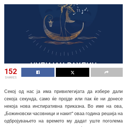
152
SHARES
Секој од нас ја има привилегијата да избере дали
секоја секунда, само ќе пројде или пак ќе ни донесе
некоја нова инспиративна приказна. Во име на ова,
„Божиновски часовници и накит“ оваа година решија на
одбројувањето на времето му дадат уште поголема