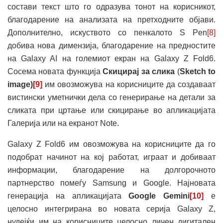
состави текст што го одразува тонот на корисникот,
благодарение на анализата на претходните објави.
Дополнително, искуството со пенкалото S Pen
[8]
добива нова димензија, благодарение на предностите
на Galaxy AI на големиот екран на Galaxy Z Fold6.
Сосема новата функција
Скицирај за слика
(
Sketch to
image)
[9]
им овозможува на корисниците да создаваат
вистински уметнички дела со генерирање на детали за
сликата при цртање или скицирање во апликацијата
Галерија или на екранот Note.
Galaxy Z Fold6 им овозможува на корисниците да го
подобрат начинот на кој работат, играат и добиваат
информации, благодарение на долгорочното
партнерство помеѓу Samsung и Google. Најновата
генерација на апликацијата
Google Gemini
[10]
е
целосно интегрирана во новата серија Galaxy Z,
нудејќи им на корисниците целосно личен дигитален