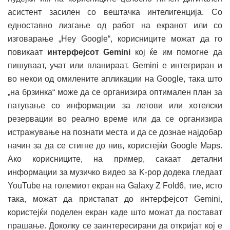
асистент засилен со вештачка интелигенција. Со
едноставно лизгање од работ на екранот или со
изговарање „Hey Google“, корисниците можат да го
повикаат
интерфејсот Gemini
кој ќе им помогне да
пишуваат, учат или планираат. Gemini е интегриран и
во некои од омилените апликации на Google, така што
„на брзинка“ може да се организира оптимален план за
патување со информации за летови или хотелски
резервации во реално време или да се организира
истражување на познати места и да се дознае најдобар
начин за да се стигне до нив, користејќи Google Maps.
Ако корисниците, на пример, сакаат детални
информации за музичко видео за K-pop додека гледаат
YouTube на големиот екран на Galaxy Z Fold6, тие, исто
така, можат да пристапат до интерфејсот Gemini,
користејќи поделен екран каде што можат да постават
прашање. Доколку се заинтересирани да откријат кој е