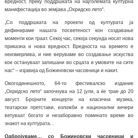
вредност, преку поддршката на најголемата културна
манифестација во земјава „Охридско лето“.
„Со поддршката на проекти од културата ја
дефинираме нашата посветеност кон создавање
моменти кои траат. Секој час, секоја секунда носат нова
приказна и нова вредност. Вредноста на времето е
неизмерлива, и ние веруваме во создавање искуства
кои остануваат запишани во срцата и умовите на сите
нас“ – изјавија од Божиновски часовници и накит.
Овогодинешното, 64-то фестивалско издание
„Охридско лето“ започнува на 12 јули, а ќе трае до 20
август. Бројните концерти на класична музика,
театарски претстави, изложби и национални вечери
ветуваат богато и незаборавно поминато време во
знакот на културата. .
Одбројуваме… со Божиновски часовници и