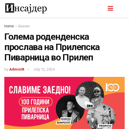
Home
Бизнис
Голема роденденска
прослава на Прилепска
Пиварница во Прилеп
by
Admin0t
July 12, 2024