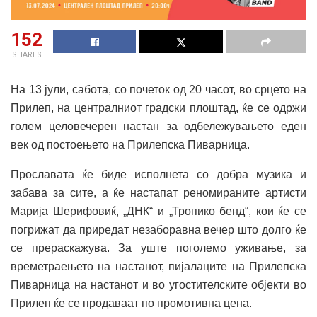
152
SHARES
На 13 јули, сабота, со почеток од 20 часот, во срцето на
Прилеп, на централниот градски плоштад, ќе се одржи
голем целовечерен настан за одбележувањето еден
век од постоењето на Прилепска Пиварница.
Прославата ќе биде исполнета со добра музика и
забава за сите, а ќе настапат реномираните артисти
Марија Шерифовиќ, „ДНК“ и „Тропико бенд“, кои ќе се
погрижат да приредат незаборавна вечер што долго ќе
се прераскажува. За уште поголемо уживање, за
времетраењето на настанот, пијалаците на Прилепска
Пиварница на настанот и во угостителските објекти во
Прилеп ќе се продаваат по промотивна цена.