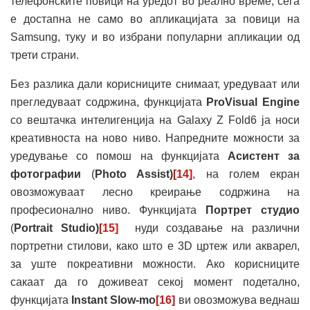
телефонските повици на уредот во реално време, сега
е достапна не само во апликацијата за повици на
Samsung, туку и во избрани популарни апликации од
трети страни.
Без разлика дали корисниците снимаат, уредуваат или
прегледуваат содржина, функцијата
ProVisual Engine
со вештачка интелигенција на Galaxy Z Fold6 ја носи
креативноста на ново ниво. Напредните можности за
уредување со помош на функцијата
Асистент за
фотографии
(
Photo Assist)
[14]
, на голем екран
овозможуваат лесно креирање содржина на
професионално ниво. Функцијата
Портрет студио
(
Portrait Studio
)
[15]
нуди создавање на различни
портретни стилови, како што е 3D цртеж или акварел,
за уште покреативни можности. Ако корисниците
сакаат да го доживеат секој момент подетално,
функцијата
Instant Slow-mo
[16]
ви овозможува веднаш