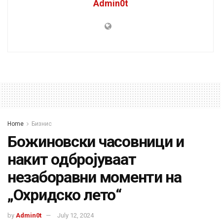
Admin0t
Home
Бизнис
Божиновски часовници и
накит одбројуваат
незаборавни моменти на
„Охридско лето“
by
Admin0t
July 12, 2024