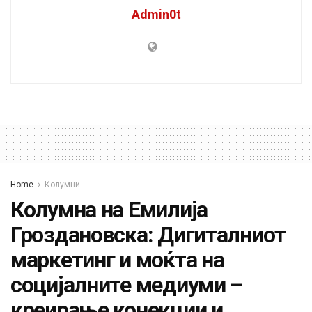
Admin0t
Home
Колумни
Колумна на Емилија
Гроздановска: Дигиталниот
маркетинг и моќта на
социјалните медиуми –
креирање конекции и