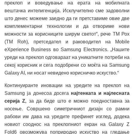
преклоп и воведување на ерата на мобилната
вештачка интелигенција. Исклучително сме задоволни
што денес можеме заедно да ги претставиме овие две
комплементарни технологии и да отвориме нови
можности за корисниците ширум светот“, рече ТМ Рох
(TM Roh), претседател и раководител на Mobile
eXperience Business во Samsung Electronics. „Нашите
уреди на преклоп одговараат на уникатните потреби на
секој корисник и сега подобрени со моќта на Samsung
Galaxy AI, ни носат невидено корисничко искуство.“
Континуиранте иновации на уредите на преклоп на
Samsung ја донесоа досега
најтенката и најлесната
серија Z,
за да биде што е можно поедноставна за
носење. Совршено симетричниот дизајн со рамни
рабови им дава на уредите префинет изглед, додека
новиот сооднос на преклопниот екран на Galaxy Z
Fold6 овозможува поприродно искуство на гледање