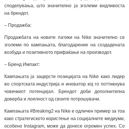
споделувања, што значително ја зголеми видливоста
на брендот.
– Продажба:
Продажбата на новите патики на Nike значително се
зголеми по кампањата, благодарение на создадената
возбуда и позитивното прифаќање на производот.
– Бренд Импакт:
Кампањата ја зацврсти позицијата на Nike како лидер
во спортската индустрија и иноватор кој го поттикнува
човечкиот потенцијал. Брендот доби дополнителна
доверба и лоялност од своите потрошувачи.
Кампањата #Breaking2 на Nike е одличен пример за тоа
како стратегиското користење на социјалните медиуми,
особено Instagram, може да донесе огромен успех. Со