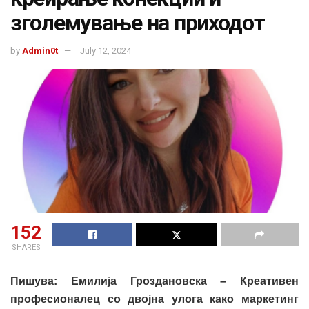
зголемување на приходот
by
Admin0t
July 12, 2024
152
SHARES
Пишува: Емилија Гроздановска – Креативен
професионалец со двојна улога како маркетинг