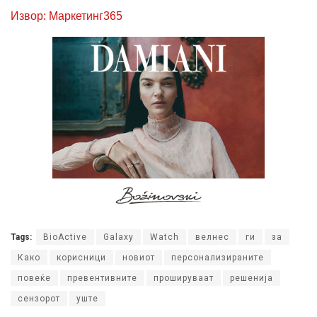
Извор: Маркетинг365
Tags:
BioActive
Galaxy
Watch
велнес
ги
за
Како
корисници
новиот
персонализираните
повеќе
превентивните
прошируваат
решенија
сензорот
уште