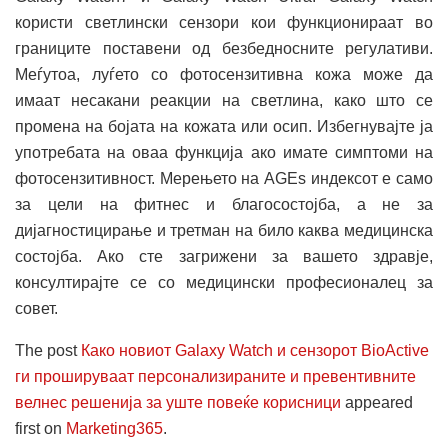
користи светлински сензори кои функционираат во
границите поставени од безбедносните регулативи.
Меѓутоа, луѓето со фотосензитивна кожа може да
имаат несакани реакции на светлина, како што се
промена на бојата на кожата или осип. Избегнувајте ја
употребата на оваа функција ако имате симптоми на
фотосензитивност. Мерењето на AGEs индексот е само
за цели на фитнес и благосостојба, а не за
дијагностицирање и третман на било каква медицинска
состојба. Ако сте загрижени за вашето здравје,
консултирајте се со медицински професионалец за
совет.
The post
Како новиот Galaxy Watch и сензорот BioActive
ги прошируваат персонализираните и превентивните
велнес решенија за уште повеќе корисници
appeared
first on
Marketing365
.