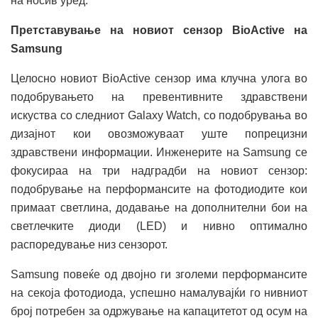
на носив уред.
Претставување на новиот сензор BioActive на
Samsung
Целосно новиот BioActive сензор има клучна улога во
подобрувањето на превентивните здравствени
искуства со следниот Galaxy Watch, со подобрувања во
дизајнот кои овозможуваат уште попрецизни
здравствени информации. Инженерите на Samsung се
фокусираа на три надградби на новиот сензор:
подобрување на перформансите на фотодиодите кои
примаат светлина, додавање на дополнителни бои на
светлечките диоди (LED) и нивно оптимално
распоредување низ сензорот.
Samsung повеќе од двојно ги зголеми перформансите
на секоја фотодиода, успешно намалувајќи го нивниот
број потребен за одржување на капацитетот од осум на