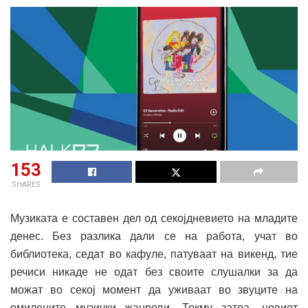
153
SHARES
Музиката е составен дел од секојдневието на младите
денес. Без разлика дали се на работа, учат во
библиотека, седат во кафуле, патуваат на викенд, тие
речиси никаде не одат без своите слушалки за да
можат во секој момент да уживаат во звуците на
омилените музички жанрови. Токму затоа, новиот