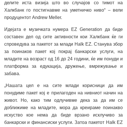
делите иста визија што во случајов со тимот на
Халкбанк го постигнавме на уметничко ниво“ – вели
продуцентот Andrew Meller.
Идејата е музичката нумера EZ Generation да биде
составен дел од сите активности кои Халкбанк ќе ги
спроведува за пакетот за млади Halk EZ. Станува збор
за поинаков пакет кој покрај банкарски услуги, на
младите на возраст од 16 до 24 години, ќе им понуди и
платформа за едукација, дружење, вмрежување и
забава.
„Нашата цел е на сите млади корисници да им
понудиме пакет кој е прилагоден на нивниот начин на
живот. Но, како тим одлучивме дека за да им се
доближиме на младите, мора да креираме поинакво
искуство кое нема да биде врзано исклучиво за
банкарски и финансиски услуги. Затоа пакетот Halk EZ