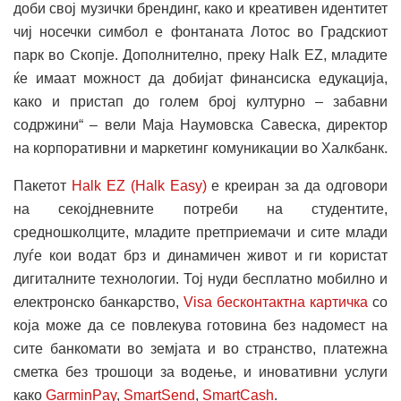
доби свој музички брендинг, како и креативен идентитет
чиј носечки симбол е фонтаната Лотос во Градскиот
парк во Скопје. Дополнително, преку Halk EZ, младите
ќе имаат можност да добијат финансиска едукација,
како и пристап до голем број културно – забавни
содржини“ – вели Маја Наумовска Савеска, директор
на корпоративни и маркетинг комуникации во Халкбанк.
Пакетот
Halk EZ (Halk Easy)
е креиран за да одговори
на секојдневните потреби на студентите,
средношколците, младите претприемачи и сите млади
луѓе кои водат брз и динамичен живот и ги користат
дигиталните технологии. Тој нуди бесплатно мобилно и
електронско банкарство,
Visa бесконтактна картичка
со
која може да се повлекува готовина без надомест на
сите банкомати во земјата и во странство, платежна
сметка без трошоци за водење, и иновативни услуги
како
GarminPay
,
SmartSend
,
SmartCash
.