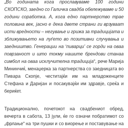
„
Во годината кога прославуваме 100 години
СКОПСКО, заедно со Галичка свадба обележуваме и 50
години соработка. А, кога едно партнерство трае
половина век, јасно е дека двете страни ги врзуваат
исти вредности – негување и грижа за традицијата и
зближувањето на луѓето во позитивни случувања и
заедништво. Генерации на
‘
пиварци
’
се горди на оваа
поврзаност и што токму нашите брендови станаа
симбол на оваа исклучителна традиција
“, рече Марија
Мининчиќ, менаџерка за партнерства со заедницата во
Пивара Скопје, честитајќи им на младоженците
Стефана и Даријан и посакувајќи им здравје, среќа и
бериќет.
Традиционално, почетокот на свадбениот обред,
вечерта в сабота, 13 јули, ќе го означи побратимот со
„фрлање“ на три пушки и со виорење и поставување на