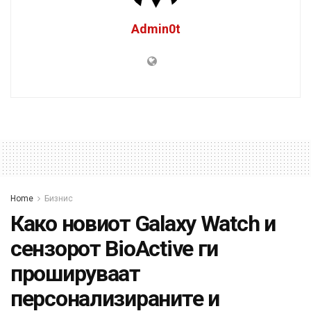
Admin0t
Home
Бизнис
Како новиот Galaxy Watch и
сензорот BioActive ги
прошируваат
персонализираните и