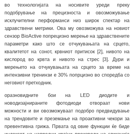
во технологијата на носивите уреди преку
подобрување на прецизноста и овозможување
исклучителни перформанси низ широк спектар на
здравствени метрики. Ова му овозможува на новиот
сензор BioActive попрецизно мерење на здравствените
параметри како што се отчукувањата на срцето,
квалитетот на сонот, крвниот притисок [2], нивото на
кислород во крвта и нивото на стрес [3]. Дури и
мерењето на отчукувањата на срцето за време на
интензивни тренинзи е 30% попрцизно во споредба со
неговиот претходник.
оразновидните бои на LED диодите и
новодизајнираните фотодиоди отвораат нови
можности и ви овозможуваат подобро предвидување
на трендовите и преземање на проактивни чекори за
превентивна грижа. Првата од овие функции ќе биде