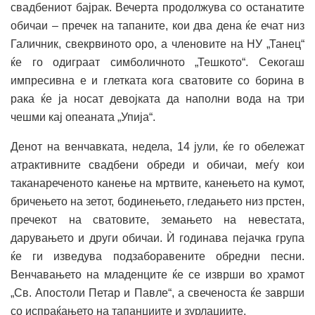
свадбениот бајрак. Вечерта продолжува со останатите
обичаи – пречек на тапаните, кои два дена ќе ечат низ
Галичник, свекрвиното оро, а членовите на НУ „Танец“
ќе го одиграат симболичното „Тешкото“. Секогаш
импресивна е и глетката кога сватовите со борина в
рака ќе ја носат девојката да наполни вода на три
чешми кај опеаната „Упија“.
Денот на венчавката, недела, 14 јули, ќе го обележат
атрактивните свадбени обреди и обичаи, меѓу кои
таканареченото канење на мртвите, канењето на кумот,
бричењето на зетот, бодинењето, гледањето низ прстен,
пречекот на сватовите, земањето на невестата,
дарувањето и други обичаи. Ѝ годинава пејачка група
ќе ги изведува подзаборавените обредни песни.
Венчавањето на младенците ќе се изврши во храмот
„Св. Апостоли Петар и Павле“, а свеченоста ќе заврши
со испраќањето на тапанџиите и зурлаџиите.