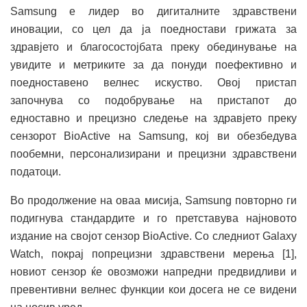
Samsung е лидер во дигиталните здравствени
иновации, со цел да ја поедностави грижата за
здравјето и благосостојбата преку обединување на
увидите и метриките за да понуди поефективно и
поедноставено велнес искуство. Овој пристап
започнува со подобрување на пристапот до
едноставно и прецизно следење на здравјето преку
сензорот BioActive на Samsung, кој ви обезбедува
пообемни, персонализирани и прецизни здравствени
податоци.
Во продолжение на оваа мисија, Samsung повторно ги
подигнува стандардите и го претставува најновото
издание на својот сензор BioActive. Со следниот Galaxy
Watch, покрај попрецизни здравствени мерења [1],
новиот сензор ќе овозможи напредни предвидливи и
превентивни велнес функции кои досега не се видени