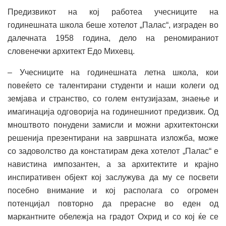
Предизвикот на кој работеа учесниците на
годинешната школа беше хотелот „Палас“, изграден во
далечната 1958 година, дело на реномираниот
словенечки архитект Едо Михевц.
– Учесниците на годинешната летна школа, кои
повеќето се талентирани студенти и наши колеги од
земјава и странство, со голем ентузијазам, знаење и
имагинација одговорија на годинешниот предизвик. Од
мноштвото понудени замисли и можни архитектонски
решенија презентирани на завршната изложба, може
со задоволство да констатирам дека хотелот „Палас“ е
навистина импозантен, а за архитектите и крајно
инспиративен објект кој заслужува да му се посвети
посебно внимание и кој располага со огромен
потенцијал повторно да прерасне во еден од
маркантните обележја на градот Охрид и со кој ќе се