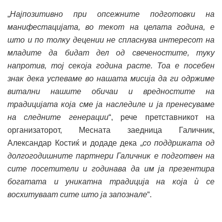
„
Најпозитивно при опсежните подготовки на
манифестацијата, во текот на целата година, е
што и по толку децении не спласнува интересот на
младите да бидат дел од свеченостите, туку
напротив, тој секоја година расте. Тоа е посебен
знак дека успеваме во нашата мисија да ги одржиме
витални нашите обичаи и вредностите на
традицијата која сме ја наследиле и ја пренесуваме
на следните генерации
“, рече претставникот на
организаторот, Месната заедница Галичник,
Александар Костиќ и додаде дека „
со поддршката од
долгогодишните партнери Галичник е подготвен на
сите посетители и годинава да им ја презентира
богатата и уникатна традиција на која ѝ се
восхитуваат сите што ја запознале
“.