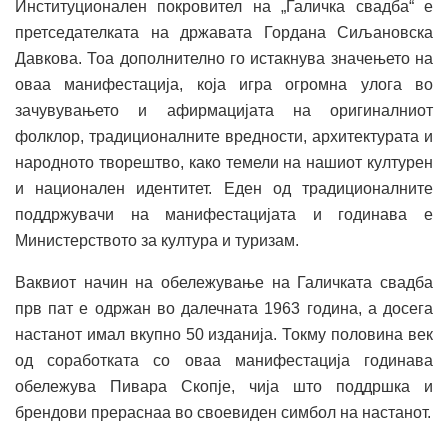
Институционален покровител на „Галичка свадба“ е
претседателката на државата Гордана Сиљановска
Давкова. Тоа дополнително го истакнува значењето на
оваа манифестација, која игра огромна улога во
зачувувањето и афирмацијата на оригиналниот
фолклор, традиционалните вредности, архитектурата и
народното творештво, како темели на нашиот културен
и национален идентитет. Еден од традиционалните
поддржувачи на манифестацијата и годинава е
Министерството за култура и туризам.
Ваквиот начин на обележување на Галичката свадба
прв пат е одржан во далечната 1963 година, а досега
настанот имал вкупно 50 изданија. Токму половина век
од соработката со оваа манифестација годинава
обележува Пивара Скопје, чија што поддршка и
брендови прераснаа во своевиден симбол на настанот.