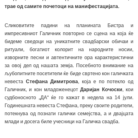
трае од самите почетоци на манифестацијата.
Сликовитите падини на планината Бистра и
импресивниот Галичник повторно се сцена на која ќе
бидеме сведоци на уникатните свадбарски обичаи и
ритуали, богатиот колорит на народните носии,
изворните песни и автентичните ора карактеристични
за овој дел од нашата земја. Посебното внимание на
љубопитните посетители ќе биде свртено кон галичката
невеста
Стефана Димитрова
, која е по потекло од
Галичник, и кон младоженецот
Даријан Кочоски
, кои
судбоносното „ДА“ ќе го кажат в недела на 14 јули.
Годинешната невеста Стефана, преку своите родители,
потекнува од познати галички семејства, а и двајцата
млади и досега биле учесници на Галичка свадба.