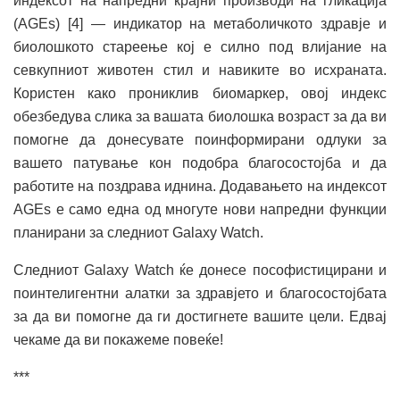
индексот на напредни крајни производи на гликација
(AGEs) [4] — индикатор на метаболичкото здравје и
биолошкото стареење кој е силно под влијание на
севкупниот животен стил и навиките во исхраната.
Користен како прониклив биомаркер, овој индекс
обезбедува слика за вашата биолошка возраст за да ви
помогне да донесувате поинформирани одлуки за
вашето патување кон подобра благосостојба и да
работите на поздрава иднина. Додавањето на индексот
AGEs е само една од многуте нови напредни функции
планирани за следниот Galaxy Watch.
Следниот Galaxy Watch ќе донесе пософистицирани и
поинтелигентни алатки за здравјето и благосостојбата
за да ви помогне да ги достигнете вашите цели. Едвај
чекаме да ви покажеме повеќе!
***