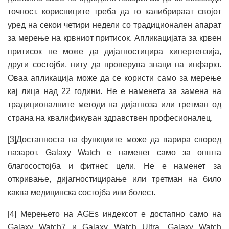
точност, корисниците треба да го калибрираат својот
уред на секои четири недели со традиционален апарат
за мерење на крвниот притисок. Апликацијата за крвен
притисок не може да дијагностицира хипертензија,
други состојби, ниту да проверува знаци на инфаркт.
Оваа апликација може да се користи само за мерење
кај лица над 22 години. Не е наменета за замена на
традиционалните методи на дијагноза или третман од
страна на квалификуван здравствен професионалец.
[3]Достапноста на функциите може да варира според
пазарот. Galaxy Watch е наменет само за општа
благосостојба и фитнес цели. Не е наменет за
откривање, дијагностицирање или третман на било
каква медицинска состојба или болест.
[4] Мерењето на AGEs индексот е достапно само на
Galaxy Watch7 и Galaxy Watch Ultra. Galaxy Watch