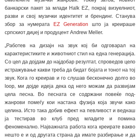
банкарски пакет за млади Halk EZ, покрај визуелниот,
разви и свој музички идентитет и брендинг. Станува
збор за нумерата
EZ Generation
што ја креираше
српскиот диџеј и продуцент Andrew Meller.
„Работев на дизајн на звук кој би одговарал на
карактеристиките и животниот стил на една генерација.
Со цел да дојдам до најдобар резултат, спроведов цело
истражување какви треба да бидат бојата и тонот на тој
звук. Кога го креирав и го слушав бесконечно долго во
loop, ми дојде идеја дека од него можам да развијам
цела песна. Во песната се содржани повеќе под-
жанрови помеѓу кои настана фузија која звучи како
целина. Исто така добив ефект на певливост и веднаш
ја тестирав во клуб пред младите и помина
феноменално. Најважната работа кога креирате вакво
нешто е и од другата страна да имате разбирање и да