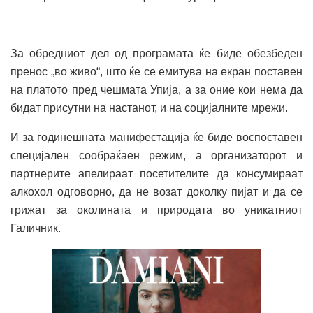
За обредниот дел од програмата ќе биде обезбеден
пренос „во живо“, што ќе се емитува на екран поставен
на платото пред чешмата Упија, а за оние кои нема да
бидат присутни на настанот, и на социјалните мрежи.
И за годинешната манифестација ќе биде воспоставен
специјален сообраќаен режим, а организаторот и
партнерите апелираат посетителите да консумираат
алкохол одговорно, да не возат доколку пијат и да се
грижат за околината и природата во уникатниот
Галичник.