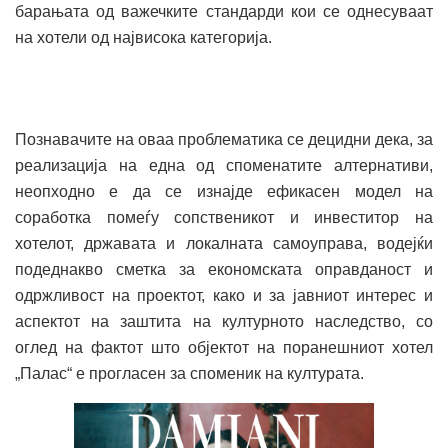
барањата од важечките стандарди кои се однесуваат
на хотели од највисока категорија.
Познавачите на оваа проблематика се децидни дека, за
реализација на една од споменатите алтернативи,
неопходно е да се изнајде ефикасен модел на
соработка помеѓу сопственикот и инвеститор на
хотелот, државата и локалната самоуправа, водејќи
подеднакво сметка за економската оправданост и
одржливост на проектот, како и за јавниот интерес и
аспектот на заштита на културното наследство, со
оглед на фактот што објектот на поранешниот хотел
„Палас“ е прогласен за споменик на културата.