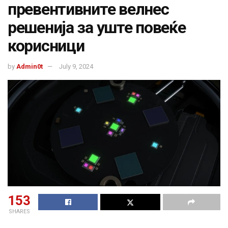
превентивните велнес
решенија за уште повеќе
корисници
by
Admin0t
July 9, 2024
153
SHARES