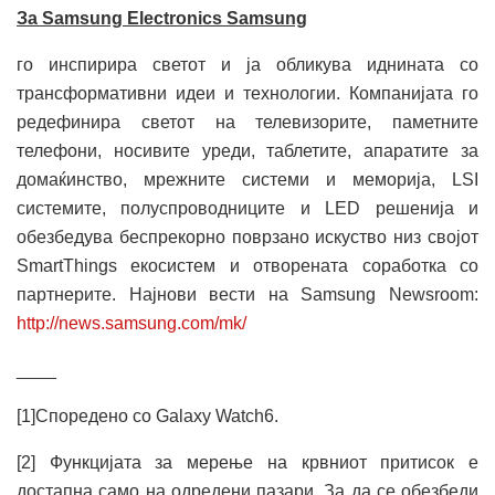
За Samsung Electronics Samsung
го инспирира светот и ја обликува иднината со
трансформативни идеи и технологии. Компанијата го
редефинира светот на телевизорите, паметните
телефони, носивите уреди, таблетите, апаратите за
домаќинство, мрежните системи и меморија, LSI
системите, полуспроводниците и LED решенија и
обезбедува беспрекорно поврзано искуство низ својот
SmartThings екосистем и отворената соработка со
партнерите. Најнови вести на Samsung Newsroom:
http://news.samsung.com/mk/
____
[1]Споредено со Galaxy Watch6.
[2] Функцијата за мерење на крвниот притисок е
достапна само на одредени пазари. За да се обезбеди