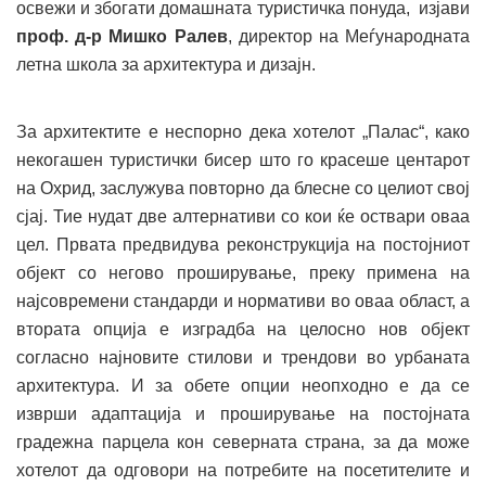
освежи и збогати домашната туристичка понуда, изјави
проф. д-р Мишко Ралев
, директор на Меѓународната
летна школа за архитектура и дизајн.
За архитектите е неспорно дека хотелот „Палас“, како
некогашен туристички бисер што го красеше центарот
на Охрид, заслужува повторно да блесне со целиот свој
сјај. Тие нудат две алтернативи со кои ќе оствари оваа
цел. Првата предвидува реконструкција на постојниот
објект со негово проширување, преку примена на
најсовремени стандарди и нормативи во оваа област, а
втората опција е изградба на целосно нов објект
согласно најновите стилови и трендови во урбаната
архитектура. И за обете опции неопходно е да се
изврши адаптација и проширување на постојната
градежна парцела кон северната страна, за да може
хотелот да одговори на потребите на посетителите и