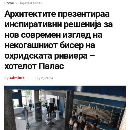
Home
Најнови вести
Архитектите презентираа
инспиративни решенија за
нов современ изглед на
некогашниот бисер на
охридската ривиера –
хотелот Палас
by
Admin0t
July 6, 2024