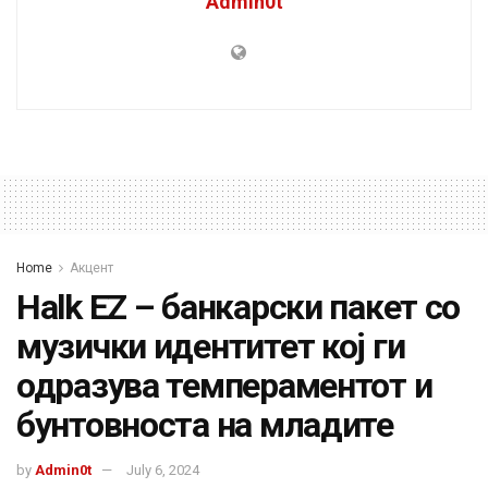
Admin0t
Home
Акцент
Halk EZ – банкарски пакет со
музички идентитет кој ги
одразува темпераментот и
бунтовноста на младите
by
Admin0t
July 6, 2024