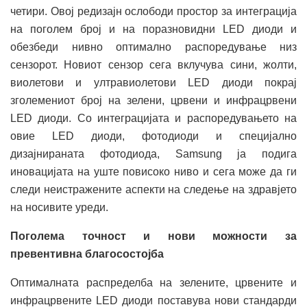
четири. Овој редизајн ослободи простор за интеграција
на поголем број и на поразновидни LED диоди и
обезбеди нивно оптимално распоредување низ
сензорот. Новиот сензор сега вклучува сини, жолти,
виолетови и ултравиолетови LED диоди покрај
зголемениот број на зелени, црвени и инфрацрвени
LED диоди. Со интеграцијата и распоредувањето на
овие LED диоди, фотодиоди и специјално
дизајнираната фотодиода, Samsung ја подига
иновацијата на уште повисоко ниво и сега може да ги
следи неистражените аспекти на следење на здравјето
на носивите уреди.
Поголема точност и нови можности за
превентивна благосостојба
Оптималната распределба на зелените, црвените и
инфрацрвените LED диоди поставува нови стандарди