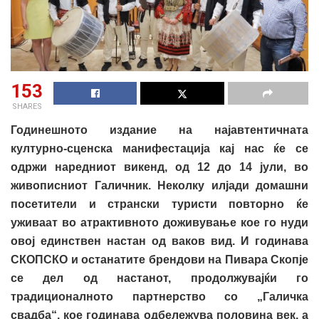
153
SHARES
Годинешното издание на најавтентичната
културно-сценска манифестација кај нас ќе се
одржи наредниот викенд, од 12 до 14 јули, во
живописниот Галичник. Неколку илјади домашни
посетители и странски туристи повторно ќе
уживаат во атрактивното доживување кое го нуди
овој единствен настан од ваков вид. И годинава
СКОПСКО и останатите брендови на Пивара Скопје
се дел од настанот, продолжувајќи го
традиционалното партнерство со „Галичка
свадба“, кое годинава одбележува половина век, а