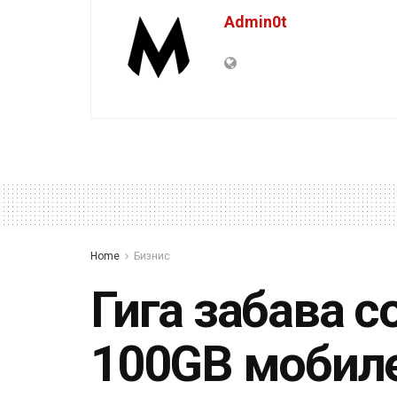
Admin0t
Home
Бизнис
Гига забава с
100GB мобиле