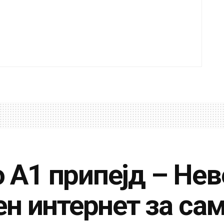
о А1 припејд – Не
н интернет за сам