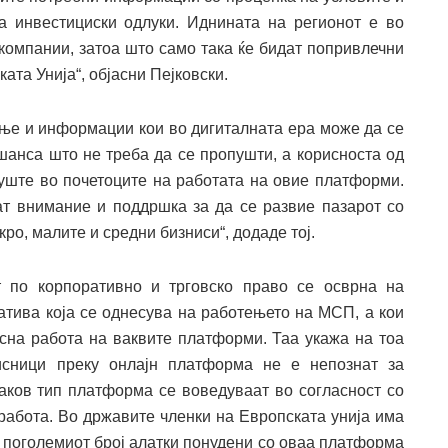
а инвестициски одлуки. Иднината на регионот е во
омпании, затоа што само така ќе бидат попривлечни
ата Унија“, објасни Пејковски.
ење и информации кои во дигиталната ера може да се
шанса што не треба да се пропушти, а корисноста од
 уште во почетоците на работата на овие платформи.
ат внимание и поддршка за да се развие пазарот со
ро, малите и средни бизниси“, додаде тој.
 по корпоративно и трговско право се осврна на
атива која се однесува на работењето на МСП, а кои
сна работа на ваквите платформи. Таа укажа на тоа
рисници преку онлајн платформа не е непознат за
ваков тип платформа се воведуваат во согласност со
 работа. Во државите членки на Европската унија има
а поголемиот број алатки понудени со оваа платформа