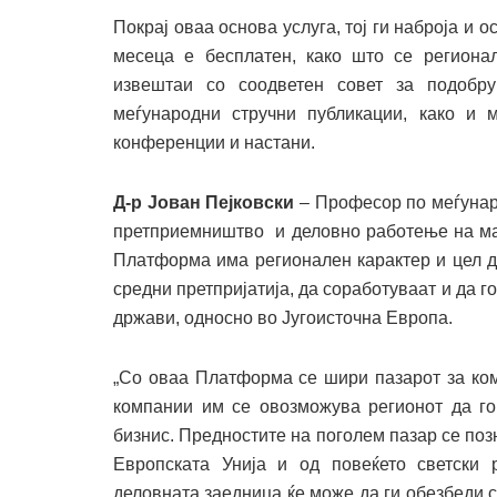
Покрај оваа основа услуга, тој ги наброја и о
месеца е бесплатен, како што се регионал
извештаи со соодветен совет за подобр
меѓународни стручни публикации, како и 
конференции и настани.
Д-р Јован Пејковски
– Професор по меѓунаро
претприемништво и деловно работење на мал
Платформа има регионален карактер и цел д
средни претпријатија, да соработуваат и да 
држави, односно во Југоисточна Европа.
„Со оваа Платформа се шири пазарот за ком
компании им се овозможува регионот да го
бизнис. Предностите на поголем пазар се поз
Европската Унија и од повеќето светски 
деловната заедница ќе може да ги обезбеди 