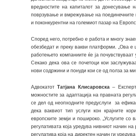
вредностите на капиталот за донесување н
поврзување и вмрежување на поединечните к
и поконкурентни на големиот пазар на Европск
Според него, потребно е работа и многу зна
обезбедат и преку вакви платформи. „Ова е 
работењето компаниите ќе ја почувствуваат
Секако дека ова се почетоци кои заслужува
нови содржини и понуди кои се од полза за мик
Адвокатот
Татјана Клисаровска
– Експерт
можностите за адаптација на правната регул
се дел од неопходните предуслуги за ефика
дека ваквиот тип услуги кон крајните ко
европските земји и пошироко. „Услугите со 
регулативата која уредува нивниот начин на
регулатива која на директен начин ги уредув