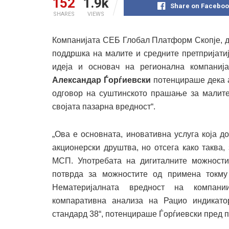
152
1.9k
Share on Faceboo
SHARES
VIEWS
Компанијата СЕБ Глобал Платформ Скопје, д
поддршка на малите и средните претпријати
идеја и основач на регионална компаниј
Александар Ѓорѓиевски
потенцираше дека 
одговор на суштинското прашање за малите 
својата пазарна вредност“.
„Ова е основната, иновативна услуга која 
акционерски друштва, но отсега како таква,
МСП. Употребата на дигиталните можности
потврда за можностите од примена токму
Нематеријалната вредност на компаниит
компаративна анализа на Рацио индикато
стандард 38“, потенцираше Ѓорѓиевски пред п