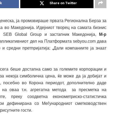
k
Share on Twitter
енеска, ја промовираше првата Регионална Берза за
ја во Македонија. Идејниот творец на самата бизнис
а SEB Global Group и застапник Македонија,
М-р
апликативниот дел на Платформата sebyou.com дава
и средни претпријатија: „Дали компаниите ја знаат
досега беше достапна само за големите корпорации и
 за некоја симболична цена, ќе може да ја добијат и
, посебно во Корона периодот, дополнително даде
 на оваа т.н. агрегатна метода за пресметка на
е, преку соодветна економетриско-статистичка
ри дефинирана со Меѓународниот сметководствен
рисутните гости.