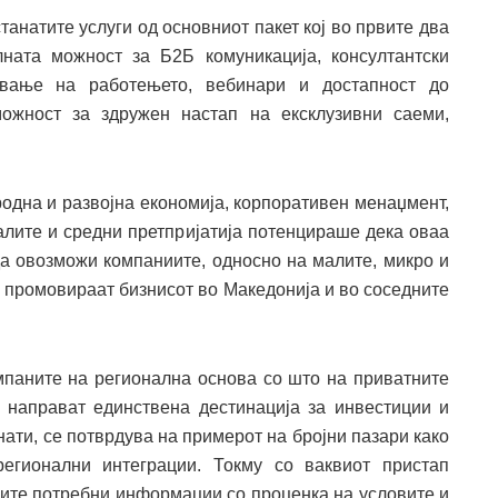
станатите услуги од основниот пакет кој во првите два
ната можност за Б2Б комуникација, консултантски
ување на работењето, вебинари и достапност до
можност за здружен настап на ексклузивни саеми,
дна и развојна економија, корпоративен менаџмент,
ите и средни претпријатија потенцираше дека оваа
а овозможи компаниите, односно на малите, микро и
го промовираат бизнисот во Македонија и во соседните
паните на регионална основа со што на приватните
 направат единствена дестинација за инвестиции и
нати, се потврдува на примерот на бројни пазари како
регионални интеграции. Токму со ваквиот пристап
сите потребни информации со проценка на условите и