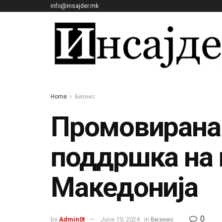
info@insajder.mk
Home
Бизнис
Промовирана 
поддршка на 
Македонија
0
by
Admin0t
June 19, 2024
in
Бизнис