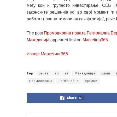
меѓу кои и групното инвестирање. СЕБ Г
законските решенија кој во овој момент ги 
работат правни тимови од секоја земја“, рече
The post
Промовирана првата Регионална Берз
Македонија
appeared first on
Marketing365
.
Извор: Маркетинг365
Tags:
Берза
во
за
Македонија
мали
Промовирана
Регионална
средни
Share
61