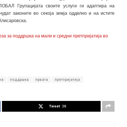
ЛОБАЛ Групацијата своите услуги ги адаптира на
нудат законите во секоја земја одделно и на истите
 Клисаровска.
а за поддршка на мали и средни претпријатија во
на
поддршка
првата
претпријатија
Tweet
38