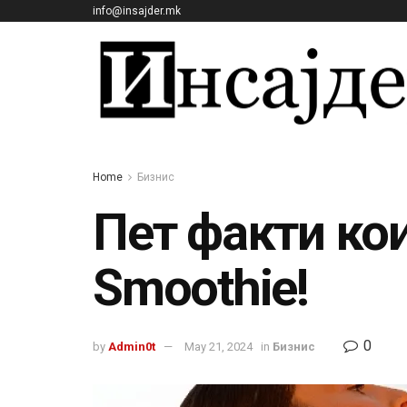
info@insajder.mk
Home
Бизнис
Пет факти кои
Smoothie!
0
by
Admin0t
May 21, 2024
in
Бизнис