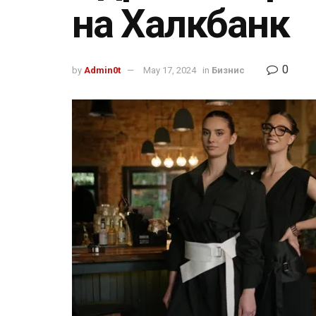
на Халкбанк
0
by
Admin0t
May 17, 2024
in
Бизнис