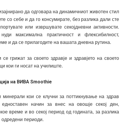
изајнирано да одговара на динамичниот животен стил
е со себе и да го консумирате, без разлика дали сте
 спортувате или извршувате секојдневни активности.
нуди максимална практичност и флексибилност,
ме и да се прилагодите на вашата дневна рутина.
 се грижат за своето здравје и здравјето на своето
ци кои ги носат на училиште.
ција на ВИВА Smoothie
 минерали кои се клучни за поттикнување на здрав
едноставен начин за внес на овошје секој ден,
кое време и во секој период од годината, за разлика
о одредени периоди.