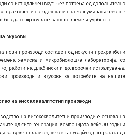
ди со ист одличен вкус, без потреба од дополнително
Овој практичен и погоден начин на консумирање овошје
и без да го жртвувате вашето време и удобност.
на вкусови
на нови производи составен од искусни прехранбени
ремена хемиска и микробиолошка лабораторија, со
 кој работи на длабински и долгорочни истражувања,
ови производи и вкусови за потребите на нашите
ство на висококвалитетни производи
водство на висококвалитетни производи е основа на
вачите од сите генерации. Компанијата веќе 30 години
и за врвен квалитет, не отстапувајќи од потрагата да