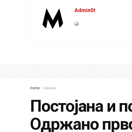
Admin0t
Home
Бизнис
Постојана и 
Одржано прво