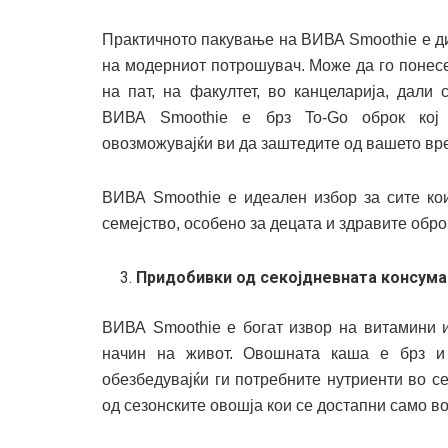
Практичното пакување на ВИВА Smoothie е д
на модерниот потрошувач. Може да го понесет
на пат, на факултет, во канцеларија, дали
ВИВА Smoothie e брз To-Go оброк кој 
овозможувајќи ви да заштедите од вашето вре
ВИВА Smoothie е идеален избор за сите кои
семејство, особено за децата и здравите обро
Придобивки од секојдневната консума
ВИВА Smoothie е богат извор на витамини и
начин на живот. Овошната каша е брз и 
обезбедувајќи ги потребните нутриенти во се
од сезонските овошја кои се достапни само в