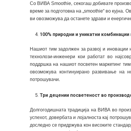
Со ВИВА Smoothie, секогаш добивате произво
време за подготовка на „smoothie“ во кујна. 
ви овозможува да останете здрави и енергичн
1
00% природни и уникатни комбинации 
Нашиот тим задолжен за развој и иновации 
технолози-инженери кои работат во најсов
поддршка на нашиот посветен маркетинг тим
овозможува континуирано развивање на н
потрошувачи.
Три децении посветеност во производ
Долгогодишната традиција на ВИВА во произ
успехот, довербата и лојалноста кај потрошу
доследно се придржува кон високите стандард