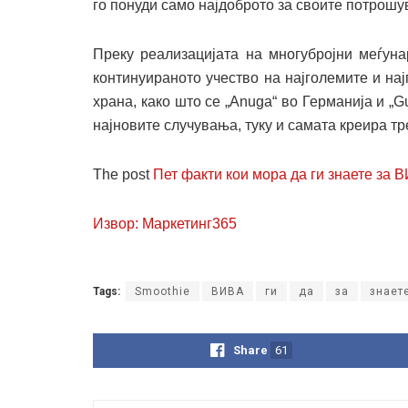
го понуди само најдоброто за своите потрошу
Преку реализацијата на многубројни меѓуна
континуираното учество на најголемите и нај
храна, како што се „Anuga“ во Германија и „G
најновите случувања, туку и самата креира тр
The post
Пет факти кои мора да ги знаете за 
Извор: Маркетинг365
Tags:
Smoothie
ВИВА
ги
да
за
знает
Share
61