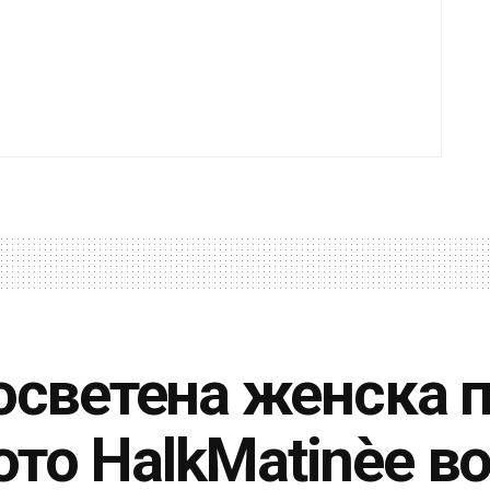
посветена женска 
то HalkMatinèe во