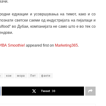
вачи.
родни едукации и усовршувања на тимот, како и со
познати светски саеми од индустријата на пијалаци и
ulfood“ во Дубаи, компанијата не само што е во тек со
ендови.
ВИВА Smoothie!
appeared first on
Marketing365
.
е
кои
мора
Пет
факти
Tweet
38