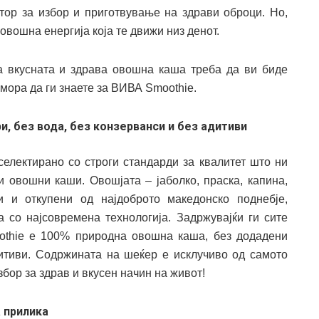
стор за избор и приготвување на здрави оброци. Но,
вошна енергија која те движи низ денот.
 вкусната и здрава овошна каша треба да ви биде
 мора да ги знаете за ВИВА Smoothie.
, без вода, без конзерванси и без адитиви
селектирано со строги стандарди за квалитет што ни
 овошни каши. Овошјата – јаболко, праска, капина,
 и откупени од најдоброто македонско поднебје,
со најсовремена технологија. Задржувајќи ги сите
thie е 100% природна овошна каша, без додадени
дитиви. Содржината на шеќер е исклучиво од самото
бор за здрав и вкусен начин на живот!
 прилика