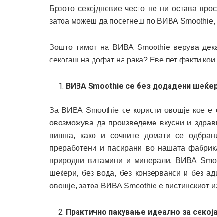
Брзото секојдневие често не ни остава про
затоа можеш да посегнеш по ВИВА Smoothie, о
Зошто тимот на ВИВА Smoothie верува дека
секогаш на дофат на рака? Еве пет факти кои
ВИВА Smoothie се без додадени шеќери
За ВИВА Smoothie се користи овошје кое е 
овозможува да произведеме вкусни и здрави
вишна, како и сочните домати се одбрани
преработени и пасирани во нашата фабрика 
природни витамини и минерали, ВИВА Smoo
шеќери, без вода, без конзерванси и без а
овошје, затоа ВИВА Smoothie е вистинскиот из
Практично пакување идеално за секоја