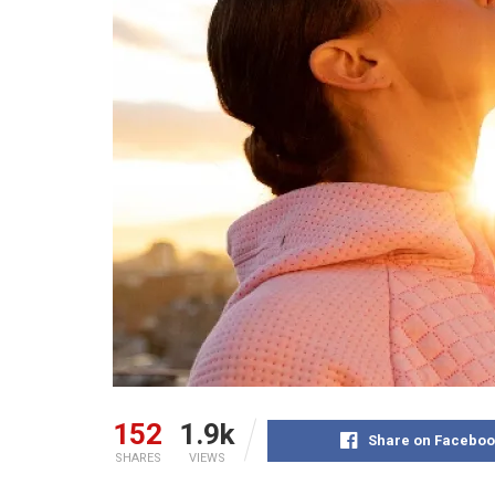
152
1.9k
Share on Faceboo
SHARES
VIEWS