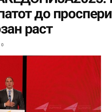
патот до проспери
рзан раст
0