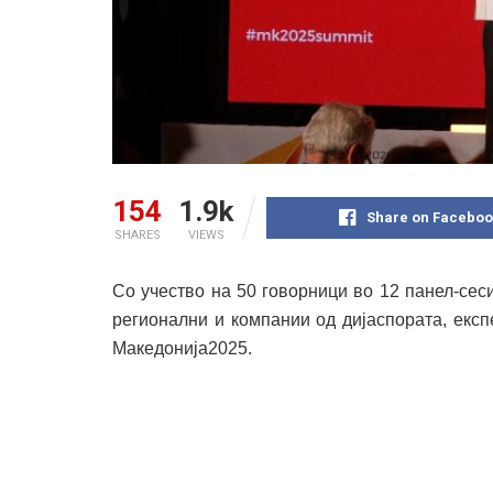
154
1.9k
Share on Faceboo
SHARES
VIEWS
Со учество на 50 говорници во 12 панел-сес
регионални и компании од дијаспората, експ
Македонија2025.