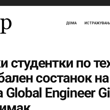
ДОМА
ИСТРАЖУВАЊА
и студентки по те
бален состанок на
Global Engineer Gi
Лимак