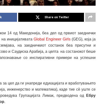
k
Share on Twitter
 кои 14 од Македонија, беа дел од првиот заеднички
и на иницијативата
Global Engineer Girls
(GEG), која ја
земјава, на заедничкиот состанок беа присутни и
осово и Саудиска Арабија, а целта на состанокот беше
запознавање со инспиративни примери на успешни
 за цел да ги унапреди едукацијата и вработувањето
ија, инженерство и математика), каде тие сѐ уште се
спроведува Групацијата Лимак, предводена од
Ебру
бор
.