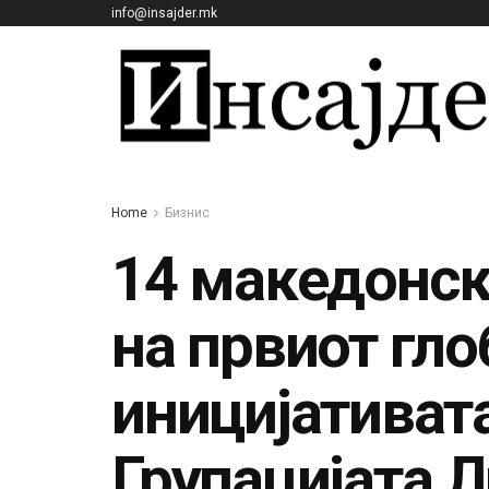
info@insajder.mk
Home
Бизнис
14 македонск
на првиот гло
иницијативата 
Групацијата 