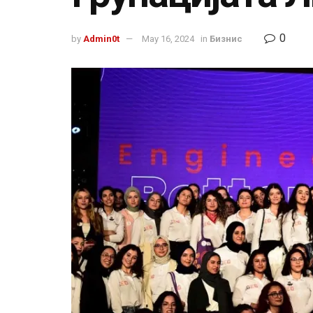
0
by
Admin0t
May 16, 2024
in
Бизнис