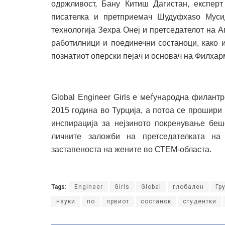
одржливост, Бану Китиш Дагистан, експерт 
писателка и претприемач Шудуфхаѕо Мусид
технологија Зехра Онеј и претседателот на 
работилници и поединечни состаноци, како и
познатиот оперски пејач и основач на Филхар
Global Engineer Girls е меѓународна филант
2015 година во Турција, а потоа се прошири
инспирација за нејзиното покренување беш
личните заложби на претседателката на
застапеноста на жените во СТЕМ-областа.
Tags:
Engineer
Girls
Global
глобален
Гр
науки
по
првиот
состанок
студентки