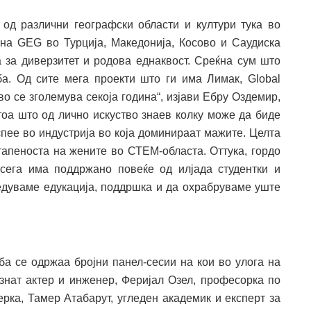
 од различни географски области и култури тука во
 на GEG во Турција, Македонија, Косово и Саудиска
 за диверзитет и родова еднаквост. Среќна сум што
а. Од сите мега проекти што ги има Лимак, Global
во се зголемува секоја година“, изјави Ебру Оздемир,
атоа што од лично искуство знаев колку може да биде
спее во индустрија во која доминираат мажите. Целта
тапеноста на жените во СТЕМ-областа. Оттука, гордо
ега има поддржано повеќе од илјада студентки и
дуваме едукација, поддршка и да охрабруваме уште
ба се одржаа бројни панел-сесии на кои во улога на
ознат актер и инженер, Феријал Озел, професорка по
ерка, Тамер Атабарут, угледен академик и експерт за