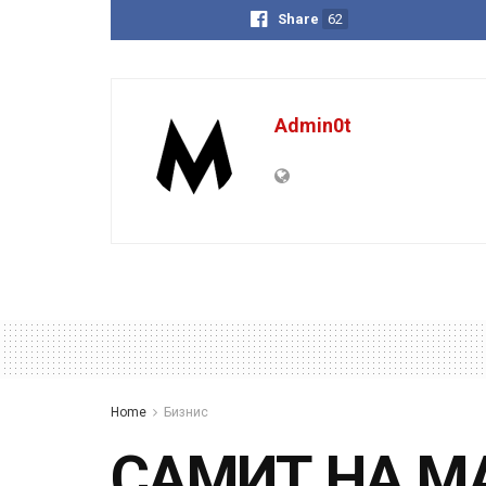
Share
62
Admin0t
Home
Бизнис
САМИТ НА МА