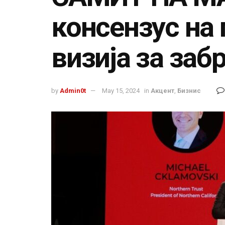
консензус на 
визија за заб
by
Admin0t
May 15, 2024
in
Акцент
,
Бизнис