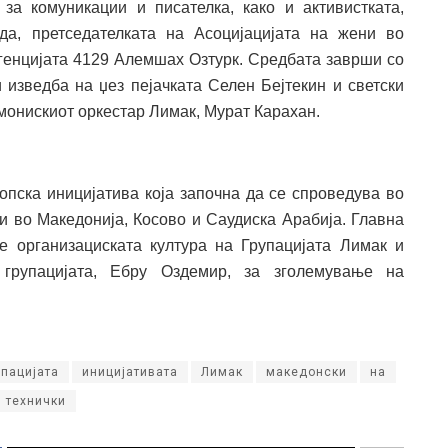
за комуникации и писателка, како и активистката,
а, претседателката на Асоцијацијата на жени во
Агенцијата 4129 Алемшах Озтурк. Средбата заврши со
 изведба на џез пејачката Селен Бејтекин и светски
монискиот оркестар Лимак, Мурат Карахан.
ропска иницијатива која започна да се спроведува во
 и во Македонија, Косово и Саудиска Арабија. Главна
е организациската култура на Групацијата Лимак и
 групацијата, Ебру Оздемир, за зголемување на
упацијата
иницијативата
Лимак
македонски
на
технички