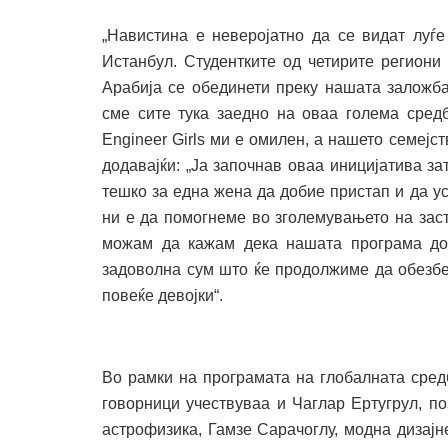
„Навистина е неверојатно да се видат луѓе
Истанбул. Студентките од четирите региони
Арабија се обединети преку нашата заложба
сме сите тука заедно на оваа голема средб
Engineer Girls ми е омилен, а нашето семејст
додавајќи: „Ја започнав оваа иницијатива з
тешко за една жена да добие пристап и да у
ни е да помогнеме во зголемувањето на зас
можам да кажам дека нашата програма дос
задоволна сум што ќе продолжиме да обезбе
повеќе девојки“.
Во рамки на програмата на глобалната сред
говорници учествуваа и Чаглар Ертугрул, п
астрофизика, Гамзе Сарачоглу, модна дизајн