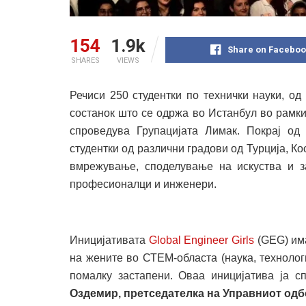
154
1.9k
Share on Faceboo
SHARES
VIEWS
Речиси 250 студентки по технички науки, од
состанок што се одржа во Истанбул во рамк
спроведува Групацијата Лимак. Покрај од 
студентки од различни градови од Турција, К
вмрежување, споделување на искуства и 
професионалци и инженери.
Иницијативата
Global Engineer Girls
(GEG) има
на жените во СТЕМ-областа (наука, технолог
помалку застапени. Оваа иницијатива ја 
Оздемир, претседателка на Управниот од