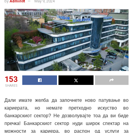
by
Admin0t
May 9, 2024
153
SHARES
Дали имате желба да започнете ново патување во
кариерата, но немате претходно искуство во
банкарскиот сектор? Не дозволувајте тоа да ви биде
пречка! Банкарскиот сектор нуди широк спектар на
можности за кариера, во распон од услуги за