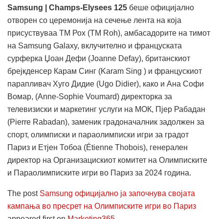
Samsung | Champs-Elysees 125
беше официјално
отворен со церемонија на сечење лента на која
присуствуваа ТМ Рох (TM Roh), амбасадорите на тимот
на Samsung Galaxy, вклучително и француската
сурферка Џоан Дефи (Joanne Defay), британскиот
брејкденсер Карам Синг (Karam Sing ) и францускиот
парапливач Хуго Дидие (Ugo Didier), како и Ана Софи
Вомар, (Anne-Sophie Voumard) директорка за
телевизиски и маркетинг услуги на МОК, Пјер Рабадан
(Pierre Rabadan), заменик градоначалник задолжен за
спорт, олимписки и параолимписки игри за градот
Париз и Етјен Тобоа (Étienne Thobois), генерален
директор на Организацискиот комитет на Олимписките
и Параолимписките игри во Париз за 2024 година.
The post
Samsung официјално ја започнува својата
кампања во пресрет на Олимписките игри во Париз
appeared first on
Marketing365
.