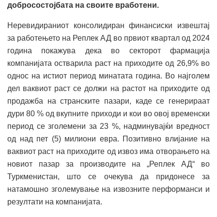
добросостојбата на своите вработени.
Неревидираниот консолидиран финансиски извештај
за работењето на Реплек АД во првиот квартал од 2024
година покажува дека во секторот фармација
компанијата остварила раст на приходите од 26,9% во
однос на истиот период минатата година. Во најголем
дел ваквиот раст се должи на растот на приходите од
продажба на странските пазари, каде се генерираат
дури 80 % од вкупните приходи и кои во овој временски
период се зголемени за 23 %, надминувајќи вредност
од над пет (5) милиони евра. Позитивно влијание на
ваквиот раст на приходите од извоз има отворањето на
новиот пазар за производите на „Реплек АД“ во
Туркменистан, што се очекува да придонесе за
натамошно зголемување на извозните перформанси и
резултати на компанијата.