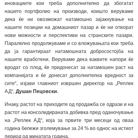
иновациите кои треба дополнително да збогатат
нашето портфолио на производи, коишто веруваме
дека ќе ни овозможат натамошно зајакнување на
нашите позиции на домашниот пазар и ќе ни отворат
нови можности и перспективи на странските пазари.
Паралелно продолжуваме и со вложувањата кои треба
да ја гарантираат натамошната добросостојба на
нашите вработени. Веруваме дека ваквите напори ќе
вродат со плод, ќе придонесат за натамошен раст на
компанијата и ќе донесат дополнителна вредност за
сите“, изјави главниот извршен директор на „Реплек
АД“,
Душан Пецовски.
Инаку, растот на приходите од продажба се одрази и на
растот на консолидираната добивка пред оданочување
на „Реплек АД“, која за првите три месеци од оваа
година бележи зголемување за 24 % во однос на истиот
период од минатата година.