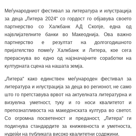
Меѓународниот фестивал за литература и илустрација
за деца „Литера 2024“ со гордост го објавува своето
партнерство со Халкбанк АД Скопје, една од
највлијателните банки во Макеоднија. Ова важно
партнерство е резултат на долгогодишното
пријателство помеѓу Халкбанк и Литера, кое сега
прераснува во едно од најзначајните соработки на
културната сцена на нашата земја.
„Литера“ како единствен меѓународен фестивал за
литература и илустрација за деца во регионот, не само
што го претставува врвот на актуелната литературна и
визуелна уметност, туку и го носи квалитетот и
препознатливоста на македонската култура во светот.
Со огромна посветеност и преданост, „Литера“ ги
подигнува стандардите за книжевноста и уметноста,
нудејќи на публиката високо квалитетни содржини.