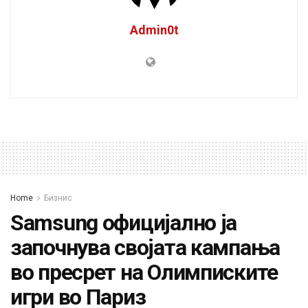
Admin0t
Home
Бизнис
Samsung официјално ја
започнува својата кампања
во пресрет на Олимписките
игри во Париз