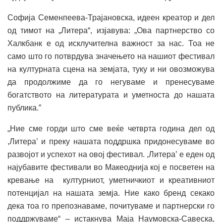
Софија Семенпеева-Трајановска, идеен креатор и дел
од тимот на „Литера“, изјавува: „Ова партнерство со
Халкбанк е од исклучителна важност за нас. Тоа не
само што го потврдува значењето на нашиот фестивал
на културната сцена на земјата, туку и ни овозможува
да продолжиме да го негуваме и пренесуваме
богатството на литературата и уметноста до нашата
публика.”
„Ние сме горди што сме веќе четврта година дел од
,Литера’ и преку нашата поддршка придонесуваме во
развојот и успехот на овој фестивал. ,Литера’ е еден од
најубавите фестивали во Макеоднија кој е посветен на
кревање на културниот, уметничкиот и креативниот
потенцијал на нашата земја. Ние како бренд секако
дека тоа го препознаваме, почитуваме и партнерски го
поддржуваме“ – истакнува Маја Наумовска-Савеска,