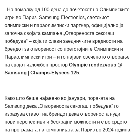
На помалку од 100 дена до почетокот на Олимписките
игри во Париз, Samsung Electronics, светскиот
олимписки и параолимписки партнер, официјално ја
започна својата кампања „Отвореноста секогаш
победува“ – која ги слави заедничките вредности на
брендот за отвореност со претстојните Олимписки и
Параолимписки игри – и го најави свеченото отворање
на својот изложбен простор
Olympic rendezvous @
Samsung
| Champs-Elysees 125
.
Како што беше најавено во јануари, пораката на
Samsung дека „Отвореноста секогаш победува“ го
изразува ставот на брендот дека отвореноста нуди
нови перспективи и бескрајни можности и е во срцето
на програмата на компанијата за Париз во 2024 година.