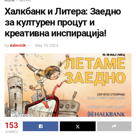
Home
Бизнис
Халкбанк и Литера: Заедно
за културен процут и
креативна инспирација!
by
Admin0t
May 10, 2024
153
SHARES