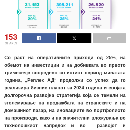
153
SHARES
Со раст на оперативните приходи од 25%, на
обемот на инвестиции и на добивката во првото
тримесечје
споредено со истиот период минатата
година, „Реплек АД“ продолжи со успех да го
реализира бизнис планот за 2024 година и својата
долгорочна
развојна стратегија која се темели на
зголемување на продажбата на странските и на
домашниот пазар, на иновациите во портфолиото
на производи, како и на значителни вложувања во
технолошкиот напредок и во развојот и