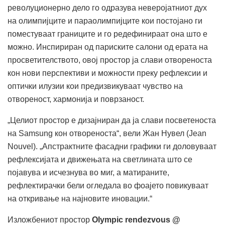
револуционерно дело го одразува неверојатниот дух
на олимпијците и параолимпијците кои постојано ги
поместуваат границите и го редефинираат она што е
можно. Инспириран од париските салони од ерата на
просветителството, овој простор ја слави отвореноста
кон нови перспективи и можности преку рефлексии и
оптички илузии кои предизвикуваат чувство на
отвореност, хармонија и поврзаност.
„Целиот простор е дизајниран да ја слави посветеноста
на Samsung кон отвореноста“, вели Жан Нувел (Jean
Nouvel). „Апстрактните фасадни графики ги доловуваат
рефлексијата и движењата на светлината што се
појавува и исчезнува во миг, а матираните,
рефлектирачки бели огледала во фоајето повикуваат
на откривање на најновите иновации.“
Изложбениот простор
Olympic rendezvous @