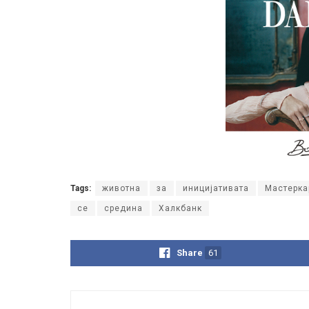
Tags:
животна
за
иницијативата
Мастерка
се
средина
Халкбанк
Share
61