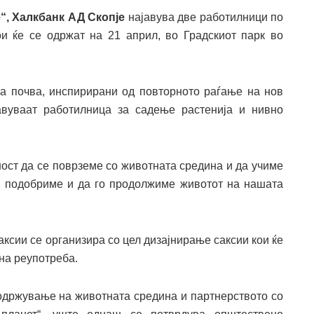
“,
Халкбанк АД Скопје
најавува две работилници по
ои ќе се одржат на 21 април, во Градскиот парк во
а почва, инспирирани од повторното раѓање на нов
авуваат работилница за садење растенија и нивно
ост да се поврземе со животната средина и да учиме
о подобриме и да го продолжиме животот на нашата
ксии се организира со цел дизајнирање саксии кои ќе
на реупотреба.
 одржување на животната средина и партнерството со