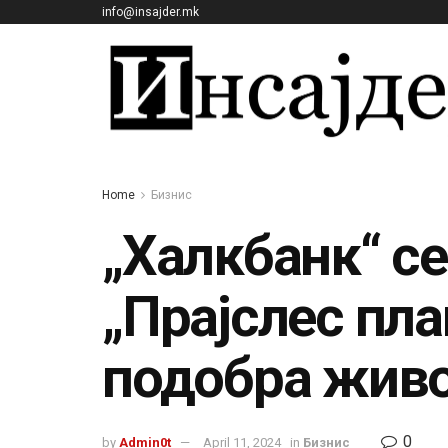
info@insajder.mk
Home
Бизнис
„Халкбанк“ се
„Прајслес пла
подобра живо
0
by
Admin0t
April 11, 2024
in
Бизнис