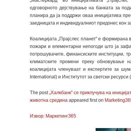
„Мастеркард“ во иницијативата „Прајсле
одговорното дејствување на банката за под
планира да ја поддржи оваа иницијатива пре
заедницата и индивидуалниот придонес кон з
Коалицијата „Прајслес планет“ е формирана в
пожари и елементарни непогоди што ја зафа
потрошувачите, финансиските институции, тр
климатските промени преку обновување н
коалицијата членуваат и експертите за шум
International) и Институтот за светски ресурси (
The post
„Халкбанк“ се приклучува на иниција
животна средина
appeared first on
Marketing36
Извор: Маркетинг365