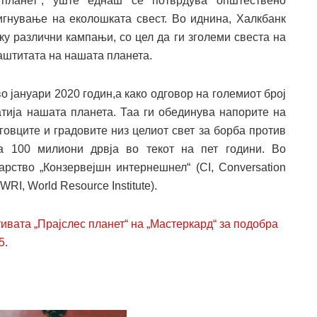
с планет“, уште еднаш се потврдува општествено
игнување на еколошката свест. Во иднина, Халкбанк
ку различни кампањи, со цел да ги зголеми свеста на
аштитата на нашата планета.
о јануари 2020 годин,а како одговор на големиот број
тија нашата планета. Таа ги обединува напорите на
говците и градовите низ целиот свет за борба против
а 100 милиони дрвја во текот на пет години. Во
арство „Конзервејшн интернешнел“ (CI, Conversation
WRI, World Resource Institute).
тивата „Прајслес планет“ на „Мастеркард“ за подобра
5
.