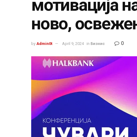
мотивација на
ново, освеже
0
by
Admin0t
April 9, 2024
in
Бизнис