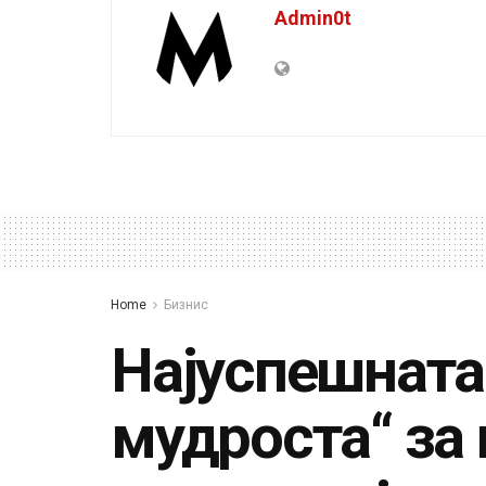
Admin0t
Home
Бизнис
Најуспешната
мудроста“ за