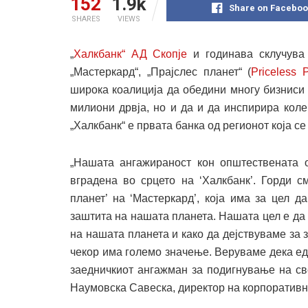
152
1.9k
Share on Faceboo
SHARES
VIEWS
„
Халкбанк“ АД Скопје
и годинава склучува 
„Мастеркард“, „Прајслес планет“ (
Priceless 
широка коалиција да обедини многу бизниси
милиони дрвја, но и да и да инспирира кол
„Халкбанк“ е првата банка од регионот која с
„Нашата ангажираност кон општествената 
вградена во срцето на ‘Халкбанк’. Горди с
планет’ на ‘Мастеркард’, која има за цел 
заштита на нашата планета. Нашата цел е да
на нашата планета и како да дејствуваме за 
чекор има големо значење. Веруваме дека ед
заедничкиот ангажман за подигнување на св
Наумовска Савеска, директор на корпоративн