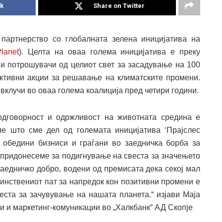
k
Share on Twitter
партнерство со глобалната зелена иницијатива на
Planet
). Целта на оваа голема иницијатива е преку
 и потрошувачи од целиот свет за засадување на 100
ективни акции за решавање на климатските промени.
е вклучи во оваа голема коалиција пред четири години.
одговорност и одржливост на животната средина е
ме што сме дел од големата иницијатива ‘Прајслес
да обедини бизниси и граѓани во заедничка борба за
 придонесеме за подигнување на свеста за значењето
заедничко добро, водени од премисата дека секој мал
инствениот пат за напредок кон позитивни промени е
еста за зачувување на нашата планета.“ изјави Маја
и и маркетинг-комуникации во „Халкбанк“ АД Скопје