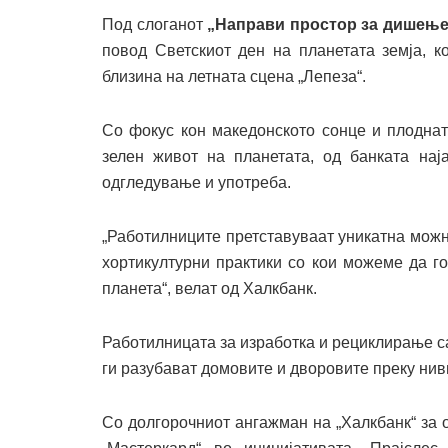
Под слоганот
„Направи простор за дишење
повод Светскиот ден на планетата земја, к
близина на летната сцена „Лепеза“.
Со фокус кон македонското сонце и плоднат
зелен живот на планетата, од банката нај
одгледување и употреба.
„Работилниците претставуваат уникатна можн
хортикултурни практики со кои можеме да г
планета“, велат од Халкбанк.
Работилницата за изработка и рециклирање са
ги разубават домовите и дворовите преку нив
Со долгорочниот ангажман на „Халкбанк“ за