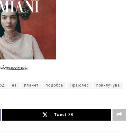
рд
на
планет
подобра
Прајслес
приклучува
Tweet
38