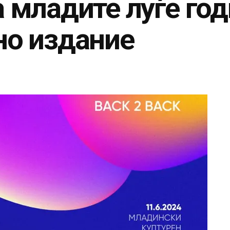
 младите луѓе год
но издание