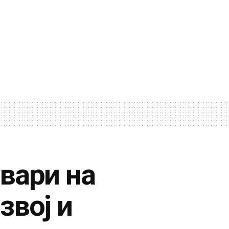
вари на
звој и