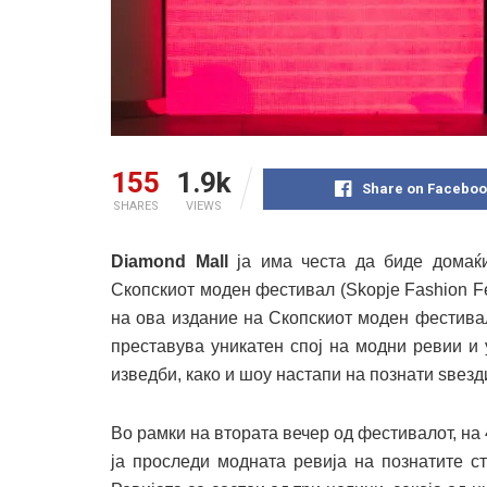
155
1.9k
Share on Faceboo
SHARES
VIEWS
Diamond Mall
ја има честа да биде домаќи
Скопскиот моден фестивал (Skopje Fashion Fes
на ова издание на Скопскиот моден фестивал
преставува уникатен спој на модни ревии и
изведби, како и шоу настапи на познати ѕвезд
Во рамки на втората вечер од фестивалот, на
ја проследи модната ревија на познатите с