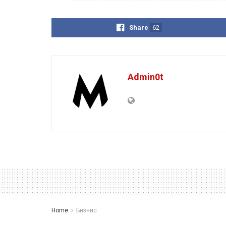
Share
62
Admin0t
Home
Бизнис