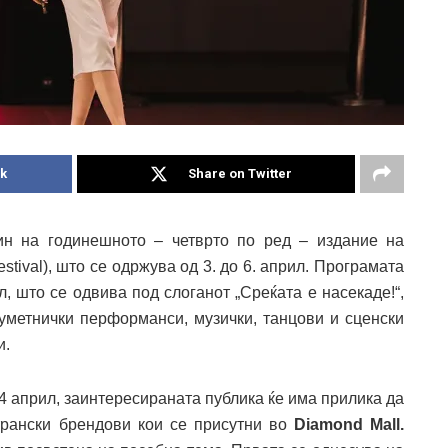
k
Share on Twitter
н на годинешното – четврто по ред – издание на
tival), што се одржува од 3. до 6. април. Програмата
, што се одвива под слоганот „Среќата е насекаде!“,
 уметнички перформанси, музички, танцови и сценски
и.
 4 април, заинтересираната публика ќе има прилика да
трански брендови кои се присутни во
Diamond Mall.