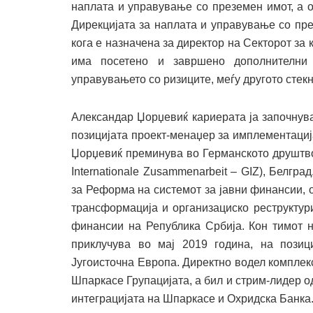
наплата и управување со преземен имот, а о
Дирекцијата за наплата и управување со през
кога е назначена за директор на Секторот за 
има посетено и завршено дополнителни
управувањето со ризиците, меѓу другото стекн
Александар Џорџевиќ кариерата ја започнува
позицијата проект-менаџер за имплементациј
Џорџевиќ преминува во Германското друштво 
Internationale Zusammenarbeit – GIZ), Белгра
за Реформа на системот за јавни финансии,
трансформација и организациско реструктур
финансии на Република Србија. Кон тимот 
приклучува во мај 2019 година, на позиц
Југоисточна Европа. Директно водел комплек
Шпаркасе Групацијата, а бил и стрим-лидер о
интеграцијата на Шпаркасе и Охридска Банка