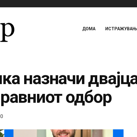
ДОМА
ИСТРАЖУВАЊА
ка назначи двајца
правниот одбор
0