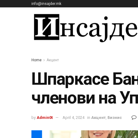
info@insajder.mk
Home
Акцент
Шпаркасе Бан
членови на У
by
Admin0t
April 4, 2024
in
Акцент
,
Бизнис