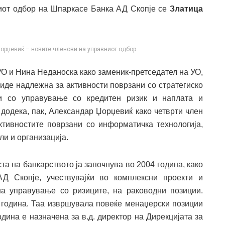
ниот одбор на Шпаркасе Банка АД Скопје се
Златица
орџевиќ – новите членови на управниот одбор
УО и Нина Неданоска како заменик-претседател на УО,
биде надлежна за активности поврзани со стратегиско
ни со управување со кредитен ризик и наплата и
 додека, пак, Александар Џорџевиќ како четврти член
тивностите поврзани со информатичка технологија,
ли и организација.
та на банкарството ја започнува во 2004 година, како
Д Скопје, учествувајќи во комплексни проекти и
на управување со ризиците, на раководни позиции.
 година. Таа извршувала повеќе менаџерски позиции
одина е назначена за в.д. директор на Дирекцијата за