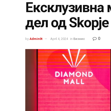
Ексклузивна м
дел од Skopje 
0
by
Admin0t
April 4, 2024
in
Бизнис