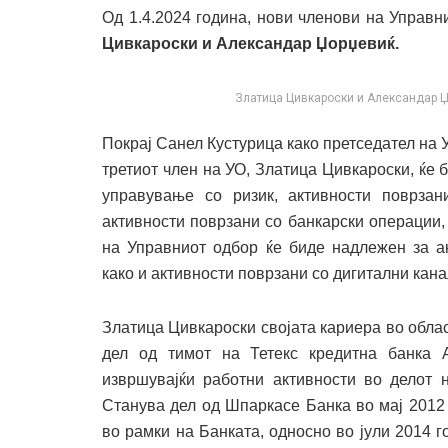
Од 1.4.2024 година, нови членови на Управ
Цивкароски и Александар Џорџевиќ.
Златица Цивкароски и Александар Џ
Покрај Санел Кустурица како претседател на 
третиот член на УО, Златица Цивкароски, ќе 
управување со ризик, активности поврза
активности поврзани со банкарски операции,
на Управниот одбор ќе биде надлежен за ак
како и активности поврзани со дигитални кана
Златица Цивкароски својата кариера во облас
дел од тимот на Тетекс кредитна банка А
извршувајќи работни активности во делот 
Станува дел од Шпаркасе Банка во мај 2012
во рамки на Банката, односно во јули 2014 г