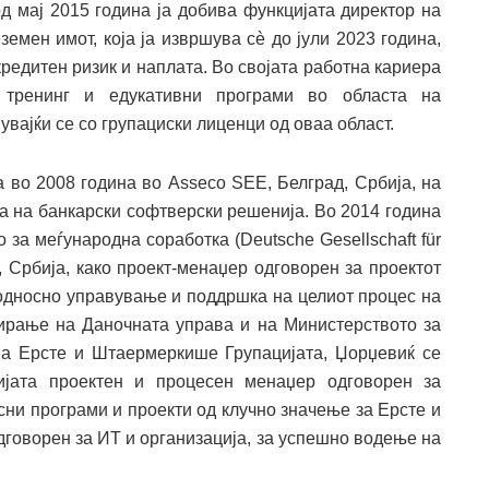
д мај 2015 година ја добива функцијата директор на
емен имот, која ја извршува сè до јули 2023 година,
кредитен ризик и наплата. Во својата работна кариера
 тренинг и едукативни програми во областа на
увајќи се со групациски лиценци од оваа област.
 во 2008 година во Asseco SEE, Белград, Србија, на
а на банкарски софтверски решенија. Во 2014 година
за меѓународна соработка (Deutsche Gesellschaft für
д, Србија, како проект-менаџер одговорен за проектот
 односно управување и поддршка на целиот процес на
ирање на Даночната управа и на Министерството за
на Ерсте и Штаермеркише Групацијата, Џорџевиќ се
ијата проектен и процесен менаџер одговорен за
сни програми и проекти од клучно значење за Ерсте и
дговорен за ИТ и организација, за успешно водење на
.