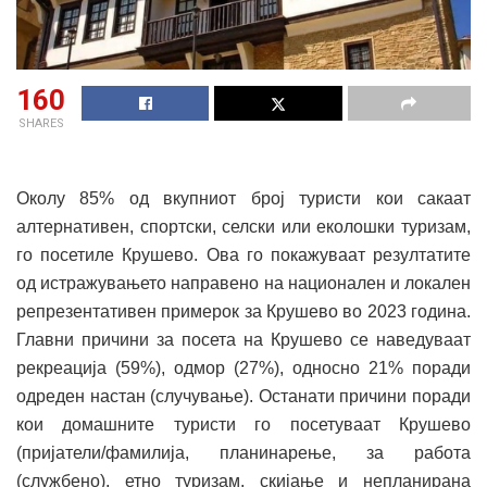
160
SHARES
Околу 85% од вкупниот број туристи кои сакаат
алтернативен, спортски, селски или еколошки туризам,
го посетиле Крушево. Ова го покажуваат резултатите
од истражувањето направено на национален и локален
репрезентативен примерок за Крушево во 2023 година.
Главни причини за посета на Крушево се наведуваат
рекреација (59%), одмор (27%), односно 21% поради
одреден настан (случување). Останати причини поради
кои домашните туристи го посетуваат Крушево
(пријатели/фамилија, планинарење, за работа
(службено), етно туризам, скијање и непланирана