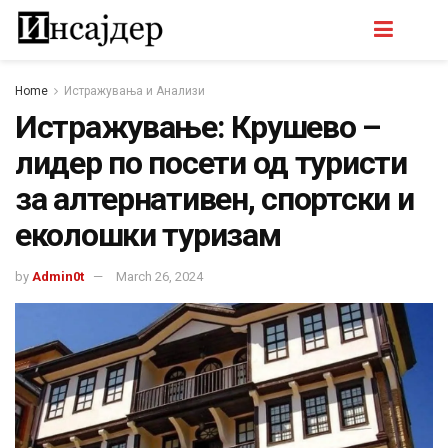
Home
Истражувања и Анализи
Истражување: Крушево –
лидер по посети од туристи
за алтернативен, спортски и
еколошки туризам
by
Admin0t
March 26, 2024