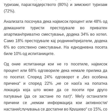
туризам, параглајдерството (80%) и зимскиот туризам
(72%).
Анализата посочува дека највисок процент или 48% од
домашните туристи престојувале во приватен
апартман/приватно сместување, додека 34% во хотел.
Само 18% престојувале кај роднини/пријатели, додека
6% во сопствено сместување. На еднодневна посета
биле 10% од испитаниците.
Од оние испитаници кои не го посетиле, највисок
процент или 68% одговориле дека немале прилика да
го посетат. Според 24% одговорот е „без особена
причина“ и според 22% „не се наоѓа на попатна
локација која што може да се посети при друго
патување (да се застане по пат)“. Меѓу останатите
причини се „немам информација кои активности/
настани/случувања се достапни во Крушево“ со 15%, со