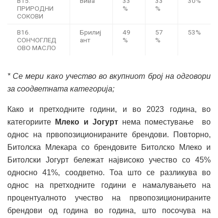
B15.
Вива
33
33
30%
ПРИРОДНИ
%
%
СОКОВИ
B16.
Брилиј
49
57
53%
СОНЧОГЛЕД
ант
%
%
ОВО МАСЛО
* Се мери како учество во вкупниот број на одговори
за соодветната категорија;
Како и претходните години, и во 2023 година, во
категориите
Млеко и Јогурт
нема поместување во
однос на првопозиционираните брендови. Повторно,
Битолска Млекара со брендовите Битолско Млеко и
Битолски Јогурт бележат највисоко учество со 45%
односно 41%, соодветно. Тоа што се разликува во
однос на претходните години е намалувањето на
процентуалното учество на првопозиционираните
брендови од година во година, што посочува на