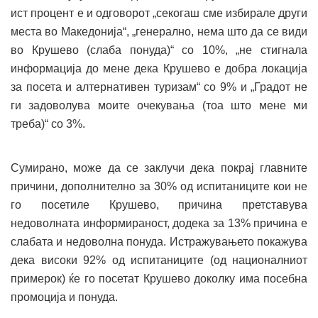
ист процент е и одговорот „секогаш сме избирале други
места во Македонија“, „генерално, нема што да се види
во Крушево (слаба понуда)“ со 10%, „не стигнала
информација до мене дека Крушево е добра локација
за посета и алтернативен туризам“ со 9% и „Градот не
ги задоволува моите очекувања (тоа што мене ми
треба)“ со 3%.
Сумирано, може да се заклучи дека покрај главните
причини, дополнително за 30% од испитаниците кои не
го посетиле Крушево, причина претставува
недоволната информираност, додека за 13% причина е
слабата и недоволна понуда. Истражувањето покажува
дека високи 92% од испитаниците (од националниот
примерок) ќе го посетат Крушево доколку има посебна
промоција и понуда.