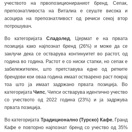
учеството на првопозиционираниот бренд. Сепак,
препознатливоста на Виталиа е сеуште висока и
асоцира на препознатливост од речиси секој втор
потрошувач.
Во категоријата
Сладолед
, Цермат е на првата
позиција како најпознат бренд (26%) и може да се
заклучи дека се остварува континуитет во растот, од
година во година. Растот е со ниски стапки, но сепак е
забележителен, што претставува едне од ретките
брендови кои оваа година имаат остварено раст покрај
тоа што ја имаат задржано првата позиција. Во
категоријата
Чипс
, Чипси остварува идентично учество
со учеството од 2022 година (23%) и ја задржува
првата позиција.
Во категоријата
Традиционално (Турско) Кафе
, Гранд
Кафе е повторно најпознат бренд со учество од 35%