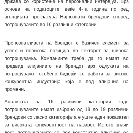
држава со користење на персонални интервјуа. Врз
основа на податоците, веќе 4-та година по ред
агенцијата прогласува Најпознати брендови според
потрошувачите во 16 различни категории.
Препознатливста на брендот е базичен елемент за
успех и повисока позиција во секторот за широка
потрошувачка. Компаниите треба да го имаат во
предвид влијанието на брендот врз одлуката на
потрошувачот особено бидејќи се работи за високо
конкурентна индустрија која е под влијание на
промени.
Анализата на 16 различни категории каде
потрошувачите имаат избрано од 18 до 19 различни
брендови согласно категоријата е уште еден показател
за високата конкурентност на пазарот. Истото значи
дека потрошувачите се под константно влијание од