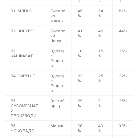
3
2
1
B1. МЛЕКО
Битолс
45
54
51%
ко
%
%
млеко
B2. ЈОГУРТ
Битолс
41
46
44%
ки
%
%
Јогурт
B3.
Здравј
18
15
15%
КАШКАВАЛ
е
%
%
Радов
о
B4. СИРЕЊЕ
Здравј
22
25
22%
е
%
%
Радов
о
B5.
Златиб
29
31
25%
СУВОМЕСНАТ
орац
%
%
И
ПРОИЗВОДИ
B6.
Милка
38
43
39%
ЧОКОЛАДО
%
%