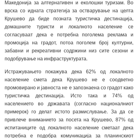
Македонија за алтернативен и еколошки туризам. Во
врска со идната стратегија за остварување на целта
Крушево да биде позната туристичка дестинација,
домашните туристи и локалното население се
согласуваат дека е потребна поголема реклама и
промоција на градот, потоа поголем број културни,
забавни и рекреативни содржини низ сите сезони и
подобрување на инфраструктурата.
Истражувањето покажува дека 62% од локалното
население смета дека Крушево не е соодветно
промовирано и јавноста не е запознаена со градот како
туристичка дестинација. Исто така и 74% од
населението во државата (согласно националниот
примерок) го делат истото размислување. За да се
привлече вниманието за посета на Крушево, 87% од
испитаниците од локалното население сметаат дека
потребна е подобра комуникација за планинскиот