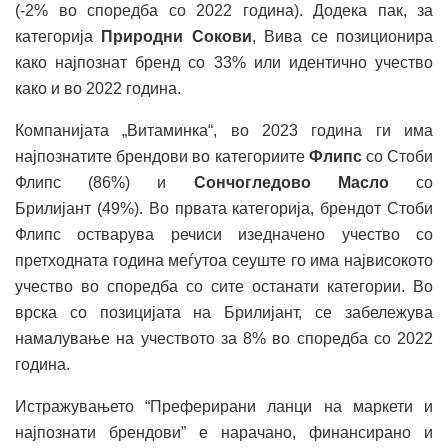
(-2% во споредба со 2022 година). Додека пак, за
категорија
Природни Сокови
, Вива се позиционира
како најпознат бренд со 33% или идентично учество
како и во 2022 година.
Компанијата „Витаминка“, во 2023 година ги има
најпознатите брендови во категориите
Флипс
со Стоби
Флипс (86%) и
Сончогледово Масло
со
Брилијант (49%). Во првата категорија, брендот Стоби
Флипс остварува речиси изедначено учество со
претходната година меѓутоа сеуште го има највисокото
учество во споредба со сите останати категории. Во
врска со позицијата на Брилијант, се забележува
намалување на учеството за 8% во споредба со 2022
година.
Истражувањето “Преферирани ланци на маркети и
најпознати брендови” е нарачано, финансирано и