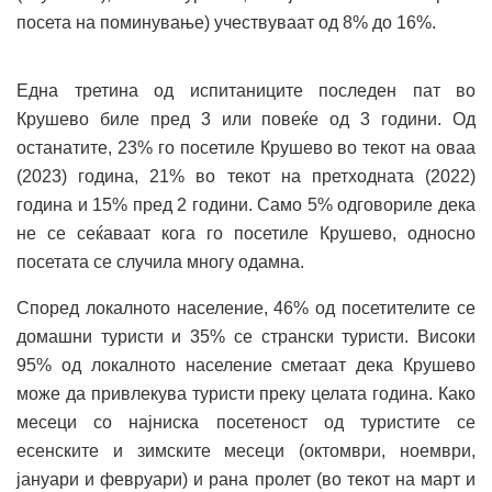
посета на поминување) учествуваат од 8% до 16%.
Една третина од испитаниците последен пат во
Крушево биле пред 3 или повеќе од 3 години. Од
останатите, 23% го посетиле Крушево во текот на оваа
(2023) година, 21% во текот на претходната (2022)
година и 15% пред 2 години. Само 5% одговориле дека
не се сеќаваат кога го посетиле Крушево, односно
посетата се случила многу одамна.
Според локалното население, 46% од посетителите се
домашни туристи и 35% се странски туристи. Високи
95% од локалното население сметаат дека Крушево
може да привлекува туристи преку целата година. Како
месеци со најниска посетеност од туристите се
есенските и зимските месеци (октомври, ноември,
јануари и февруари) и рана пролет (во текот на март и