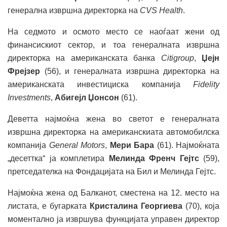
генерална извршна директорка на
CVS Health
.
На седмото и осмото место се наоѓаат жени од
финансискиот сектор, и тоа генералната извршна
директорка на американската банка
Citigroup
,
Џејн
Фрејзер
(56), и генералната извршна директорка на
американската инвестициска компанија
Fidelity
Investments
,
Абигејл Џонсон
(61).
Деветта најмоќна жена во светот е генералната
извршна директорка на американскиата автомобилска
компанија
General Motors
,
Мери Бара
(61). Најмоќната
„десеттка“ ја комплетира
Мелинда Френч Гејтс
(59),
претседателка на Фондацијата на Бил и Мелинда Гејтс.
Најмоќна жена од Балканот, сместена на 12. место на
листата, е бугарката
Кристалина Георгиева
(70), која
моментално ја извршува функцијата управен директор