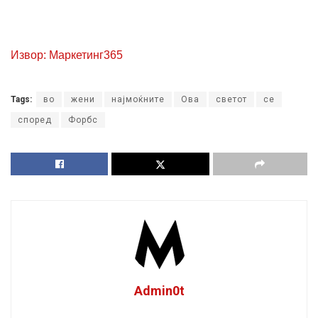
Извор: Маркетинг365
Tags:
во
жени
најмоќните
Ова
светот
се
според
Форбс
Admin0t