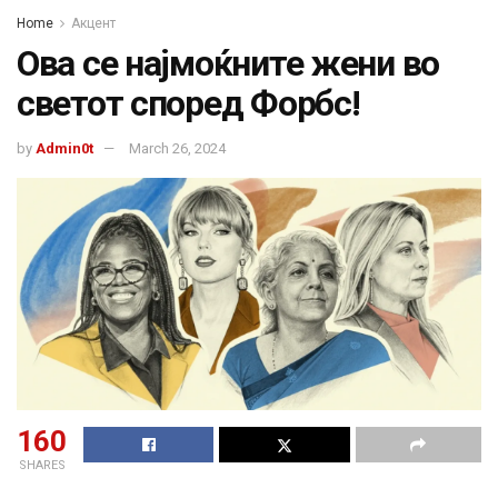
Home
Акцент
Ова се најмоќните жени во
светот според Форбс!
by
Admin0t
March 26, 2024
160
SHARES