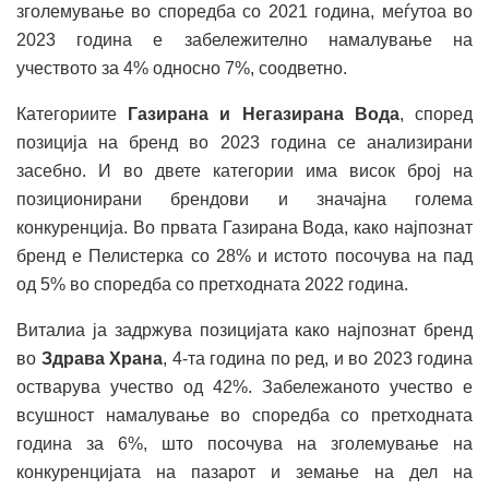
зголемување во споредба со 2021 година, меѓутоа во
2023 година е забележително намалување на
учеството за 4% односно 7%, соодветно.
Категориите
Газирана и Негазирана Вода
, според
позиција на бренд во 2023 година се анализирани
засебно. И во двете категории има висок број на
позиционирани брендови и значајна голема
конкуренција. Во првата Газирана Вода, како најпознат
бренд е Пелистерка со 28% и истото посочува на пад
од 5% во споредба со претходната 2022 година.
Виталиа ја зaдржува позицијата како најпознат бренд
во
Здрава Храна
, 4-та година по ред, и во 2023 година
остварува учество од 42%. Забележаното учество е
всушност намалување во споредба со претходната
година за 6%, што посочува на зголемување на
конкуренцијата на пазарот и земање на дел на