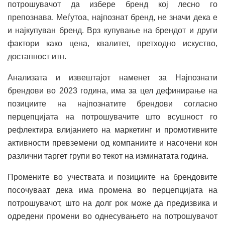
потрошувачот да избере бренд кој лесно го
препознава. Меѓутоа, најпознат бренд, не значи дека е
и најкупуван бренд. Врз купување на брендот и други
фактори како цена, квалитет, претходно искуство,
достапност итн.
Анализата и извештајот наменет за Најпознати
брендови во 2023 година, има за цел дефинирање на
позициите на најпознатите брендови согласно
перцепцијата на потрошувачите што всушност го
рефлектира влијанието на маркетинг и промотивните
активности превземени од компаниите и насочени кон
различни таргет групи во текот на изминатата година.
Промените во учествата и позициите на брендовите
посочуваат дека има промена во перцепцијата на
потрошувачот, што на долг рок може да предизвика и
одредени промени во однесувањето на потрошувачот