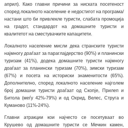
април). Како главни причини за ниската посетеност
според локалното население е недостигот на програма/
настани што би привлекле туристи, слабата промоција
на градот, стандардот на домашните туристи и
квалитетот на сместувачките капацитети.
Локалното население мисли дека странските туристи
најмногу доаѓаат за параглајдерство (90%) и планински
туризам (41%), додека домашните туристи најмногу
доаѓаат за планински туризам (70%), зимски туризам
(67%) и посета на историски знаменитости (65%).
Дополнително, според локалното население најголем
број домашни туристи доаѓаат од Скопје, Прилеп и
Битола (меѓу 42%-79%) и од Охрид, Велес, Струга и
Куманово (11%-24%).
Главни атракции кои најчесто се посетуваат во
Крушево од домашните туристи се Мечкин камен,