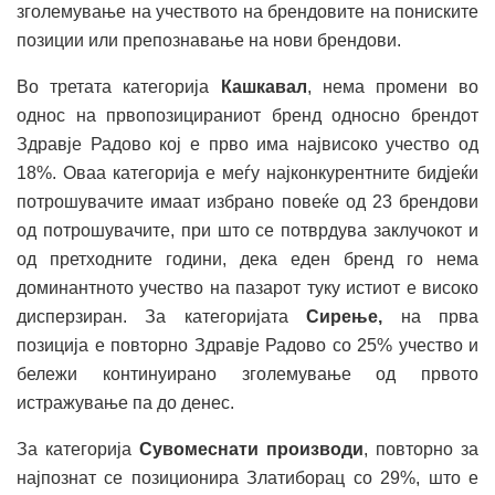
зголемување на учеството на брендовите на пониските
позиции или препознавање на нови брендови.
Во третата категорија
Кашкавал
, нема промени во
однос на првопозицираниот бренд односно брендот
Здравје Радово кој е прво има највисоко учество од
18%. Оваа категорија е меѓу најконкурентните бидјеќи
потрошувачите имаат избрано повеќе од 23 брендови
од потрошувачите, при што се потврдува заклучокот и
од претходните години, дека еден бренд го нема
доминантното учество на пазарот туку истиот е високо
дисперзиран. За категоријата
Сирење,
на прва
позиција е повторно Здравје Радово со 25% учество и
бележи континуирано зголемување од првото
истражување па до денес.
За категорија
Сувомеснати производи
, повторно за
најпознат се позиционира Златиборац со 29%, што е