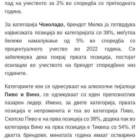
пад на учеството за 2% во споредба со претходната
година.
За категорија
Чоколадо,
брендот Милка ја потврдува
највисоката позиција во категоријата со 38%, меѓутоа
бележи намалување од 5% во споредба со
процентуалното учество во 2022 година. Се
забележува дека покрај првата позиција, постојат
осилации во учеството на брендот споредбено низ
годините.
Категориите кои се однесуваат на алкохолни пијалоци
Пиво и Вино
, се одликуваат со еден препознатлив
пазарен лидер. Имено, за двете категорија, првата
позиција е непроменета и тоа во категорија Пиво,
Скопско Пиво е на прва позиција со 38%, додека пак во
категорија Вино на прва позиција е Тиквеш со 54%. И
дватта брендови, минатата година имаат остварено