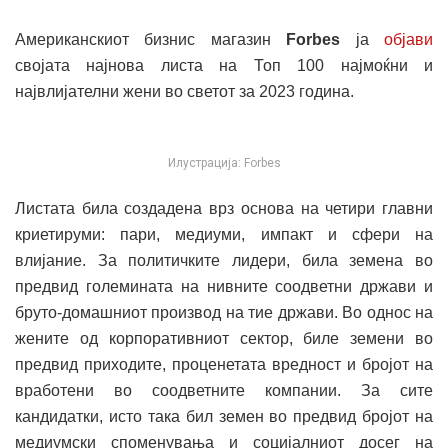
Американскиот бизнис магазин
Forbes
ја
објави
својата најнова листа на Топ 100 најмоќни и
највлијателни жени во светот за 2023 година.
Илустрација: Forbes
Листата била создадена врз основа на четири главни
криетируми: пари, медиуми, импакт и сфери на
влијание. За политичките лидери, била земена во
предвид големината на нивните соодветни држави и
бруто-домашниот производ на тие држави. Во однос на
жените од корпоративниот сектор, биле земени во
предвид приходите, проценетата вредност и бројот на
вработени во соодветните компании. За сите
кандидатки, исто така бил земен во предвид бројот на
медиумски споменувања и социјалниот досег на