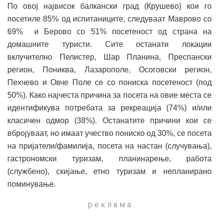
По овој највисок балкански град (Крушево) кои го
посетиле 85% од испитаниците, следуваат Маврово со
69% и Берово со 51% посетеност од страна на
домашните туристи. Сите останати локации
вклучително Пелистер, Шар Планина, Преспански
регион, Пониква, Лазарополе, Осоговски регион,
Пехчево и Овче Поле се со пониска посетеност (под
50%). Како најчеста причина за посета на овие места се
идентификува потребата за рекреација (74%) и/или
класичен одмор (38%). Останатите причини кои се
вбројуваат, но имаат учество пониско од 30%, се посета
на пријатели/фамилија, посета на настан (случувања),
гастрономски туризам, планинарење, работа
(службено), скијање, етно туризам и непланирано
поминување.
р е к л а м а