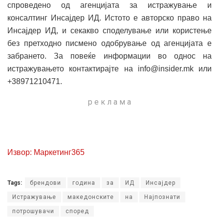
спроведено од агенцијата за истражување и
консалтинг Инсајдер ИД. Истото е авторско право на
Инсајдер ИД, и секакво споделување или користење
без претходно писмено одобрување од агенцијата е
забрането. За повеќе информации во однос на
истражувањето контактирајте на info@insider.mk или
+38971210471.
р е к л а м а
Извор: Маркетинг365
Tags:
брендови
година
за
ИД
Инсајдер
Истражување
македонските
на
Најпознати
потрошувачи
според