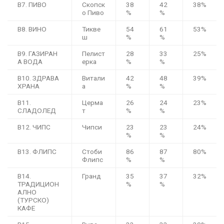
B7. ПИВО
Скопск
38
42
38%
о Пиво
%
%
B8. ВИНО
Тикве
54
61
53%
ш
%
%
B9. ГАЗИРАН
Пелист
28
33
25%
А ВОДА
ерка
%
%
B10. ЗДРАВА
Витали
42
48
39%
ХРАНА
а
%
%
B11.
Церма
26
24
23%
СЛАДОЛЕД
т
%
%
B12. ЧИПС
Чипси
23
23
24%
%
%
B13. ФЛИПС
Стоби
86
87
80%
Флипс
%
%
B14.
Гранд
35
37
32%
ТРАДИЦИОН
%
%
АЛНО
(ТУРСКО)
КАФЕ