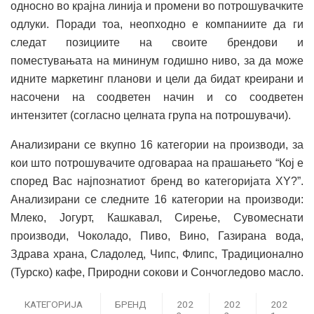
односно во крајна линија и промени во потрошувачките
одлуки. Поради тоа, неопходно е компаниите да ги
следат позициите на своите брендови и
поместувањата на мининум годишно ниво, за да може
идните маркетинг планови и цели да бидат креирани и
насочени на соодветен начин и со соодветен
интензитет (согласно целната група на потрошувачи).
Анализирани се вкупно 16 категории на производи, за
кои што потрошувачите одговараа на прашањето “Кој е
според Вас најпознатиот бренд во категоријата XY?”.
Анализирани се следните 16 категории на производи:
Млеко, Јогурт, Кашкавал, Сирење, Сувомеснати
производи, Чоколадо, Пиво, Вино, Газирана вода,
Здрава храна, Сладолед, Чипс, Флипс, Традиционално
(Турско) кафе, Природни сокови и Сончогледово масло.
КАТЕГОРИЈА
БРЕНД
202
202
202