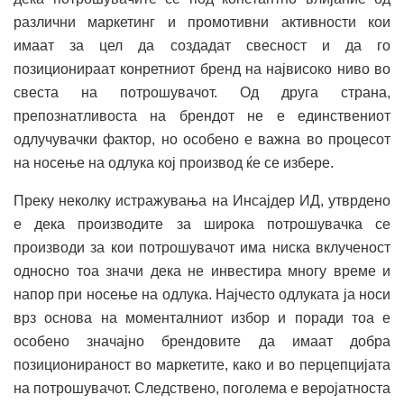
различни маркетинг и промотивни активности кои
имаат за цел да создадат свесност и да го
позиционираат конретниот бренд на највисоко ниво во
свеста на потрошувачот. Од друга страна,
препознатливоста на брендот не е единствениот
одлучувачки фактор, но особено е важна во процесот
на носење на одлука кој производ ќе се избере.
Преку неколку истражувања на Инсајдер ИД, утврдено
е дека производите за широка потрошувачка се
производи за кои потрошувачот има ниска вклученост
односно тоа значи дека не инвестира многу време и
напор при носење на одлука. Најчесто одлуката ја носи
врз основа на моменталниот избор и поради тоа е
особено значајно брендовите да имаат добра
позиционираност во маркетите, како и во перцепцијата
на потрошувачот. Следствено, поголема е веројатноста