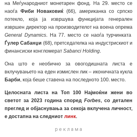
на Меѓународниот монетарен фонд. На 29. место се
наоѓа
Фиби Новаковиќ
(66), американка со српско
потекло, која ја извршува функцијата генерален
извршен директор на производителот на воена опрема
General Dynamics
. На 77. место се наоѓа турчинката
Ѓулер Сабанџи
(68), претседателка на индустрискиот и
финансиски конгломерат
Sabanci Holding
.
Она што е необично за овогодишната листа е
вклучувањето на еден измислен лик – иконичната кукла
Барби
, која беше ставена на последното 100. место.
Целосната листа на Топ 100 Најмоќни жени во
светот за 2023 година според
Forbes
, со детален
преглед и објаснувања за секоја вклучена личност,
е достапна на следниот
линк
.
р е к л а м а