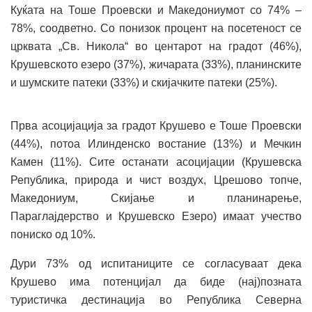
Куќата на Тоше Проевски и Македониумот со 74% –
78%, соодветно. Со понизок процент на посетеност се
црквата „Св. Никола“ во центарот на градот (46%),
Крушевското езеро (37%), жичарата (33%), планинските
и шумските патеки (33%) и скијачките патеки (25%).
Прва асоцијација за градот Крушево е Тоше Проевски
(44%), потоа Илинденско востание (13%) и Мечкин
Камен (11%). Сите останати асоцијации (Крушевска
Република, природа и чист воздух, Црешово топче,
Македониум, Скијање и планинарење,
Параглајдерство и Крушевско Езеро) имаат учество
пониско од 10%.
Дури 73% од испитаниците се согласуваат дека
Крушево има потенцијал да биде (нај)позната
туристичка дестинација во Република Северна