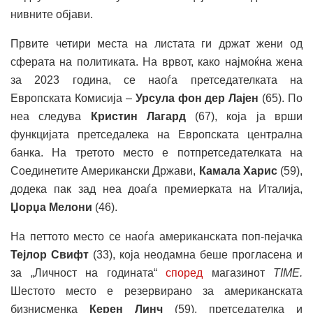
нивните објави.
Првите четири места на листата ги држат жени од
сферата на политиката. На врвот, како најмоќна жена
за 2023 година, се наоѓа претседателката на
Европската Комисија –
Урсула фон дер Лајен
(65). По
неа следува
Кристин Лагард
(67), која ја врши
функцијата претседалека на Европската централна
банка. На третото место е потпретседателката на
Соединетите Американски Држави,
Камала Харис
(59),
додека пак зад неа доаѓа премиерката на Италија,
Џорџа Мелони
(46).
На петтото место се наоѓа американската поп-пејачка
Тејлор Свифт
(33), која неодамна беше прогласена и
за „Личност на годината“
според
магазинот
TIME.
Шестото место е резервирано за американската
бизнисменка
Керен Линч
(59), претседателка и