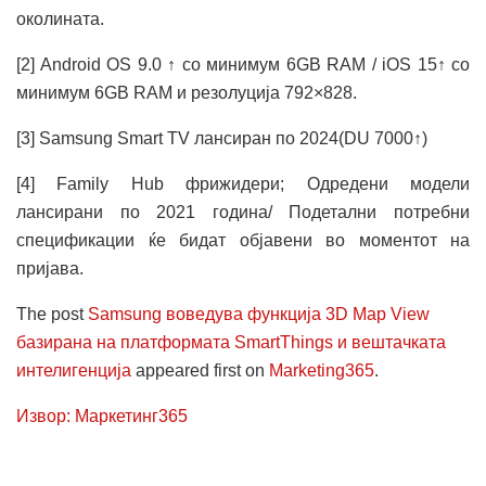
околината.
[2] Android OS 9.0 ↑ со минимум 6GB RAM / iOS 15↑ со
минимум 6GB RAM и резолуција 792×828.
[3] Samsung Smart TV лансиран по 2024(DU 7000↑)
[4] Family Hub фрижидери; Одредени модели
лансирани по 2021 година/ Подетални потребни
спецификации ќе бидат објавени во моментот на
пријава.
The post
Samsung воведува функција 3D Map View
базирана на платформата SmartThings и вештачката
интелигенција
appeared first on
Marketing365
.
Извор: Маркетинг365