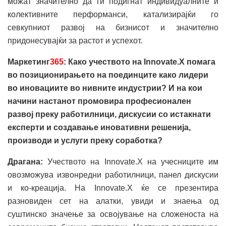
можат значително да ги подигнат индивидуалните и
колективните перформанси, катализирајќи го
севкупниот развој на бизнисот и значително
придонесувајќи за растот и успехот.
Маркетинг
365
: Како учеството на Innovate.X помага
во позиционирањето на поединците како лидери
во иновациите во нивните индустрии? И на кои
начини настанот промовира професионален
развој преку работилници, дискусии со истакнати
експерти и создавање иновативни решенија,
производи и услуги преку соработка?
Драгана:
Учеството на Innovate.X на учесниците им
овозможува извонредни работилници, панел дискусии
и ко-креација. На Innovate.X ќе се презентира
разновиден сет на алатки, увиди и знаења од
суштинско значење за освојување на сложеноста на