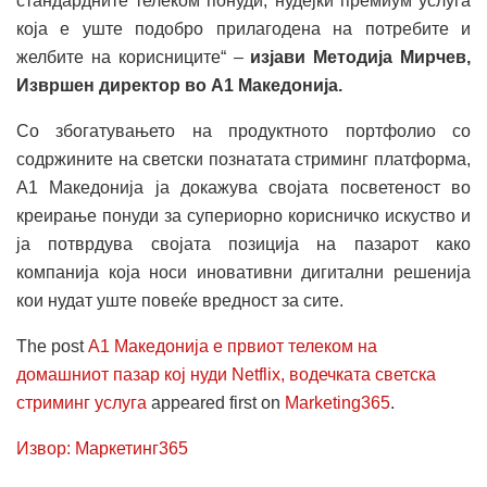
стандардните телеком понуди, нудејќи премиум услуга
која е уште подобро прилагодена на потребите и
желбите на корисниците“ –
изјави Методија Мирчев,
Извршен директор во А1 Македонија.
Со збогатувањето на продуктното портфолио со
содржините на светски познатата стриминг платформа,
А1 Македонија ја докажува својата посветеност во
креирање понуди за супериорно корисничко искуство и
ја потврдува својата позиција на пазарот како
компанија која носи иновативни дигитални решенија
кои нудат уште повеќе вредност за сите.
The post
А1 Македонија е првиот телеком на
домашниот пазар кој нуди Netflix, водечката светска
стриминг услуга
appeared first on
Marketing365
.
Извор: Маркетинг365