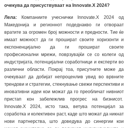
очекува да присуствуваат на Innovate.X 2024?
Лела:
Компаниите учеснички Innovate.X 2024 од
Македонија и регионнот подеднакво ги отвораат
вратите за огромен број можности и предности. Тие ќе
имаат можност да ги прошират своите хоризонти и
експоненцијално да ги прошират своите
професионални мрежи, поврзувајќи се со колеги од
индустријата, потенцијални соработници и експерти во
различни области. Покрај тоа, присутните може да
очекуваат да добијат непроценлив увид во врвните
трендови и стратегии, стекнување свежи перспективи и
иновативни идеи кои можат да го преобличат нивниот
пристап кон забележлив прогрес на бизнисот.
Innovate.X 2024, исто така, ветува потенцијал за
соработка и колективен раст, каде што можат да никнат
нови партнерства, што доведува до синергии кои