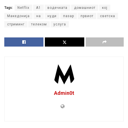
Tags:
Netflix
А1
водечката
домашниот
кој
Македонија
на
нуди
пазар
првиот
светска
стриминг
телеком
услуга
Admin0t