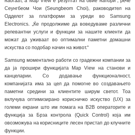
наоѓаат, а Map View е резултат на овие напори“, рече
Сеунгбеом Чои (Seungbeom Choi), раководител на
Одделот за платформи за уреди во Samsung
Electronics. „Ќе продолжиме да воведуваме различни
релевантни услуги и функции за нашите клиенти да
можат да уживаат во оптимални паметни домашни
искуства со подобар начин на живот.“
Samsung моментално работи со градежни компании за
да ја прошири функцијата Map View на станови и
канцеларии. Со додавање функционалност,
компанијата има за цел да помогне во создавањето
паметни средини за клиентите ширум светот. Тоа
вклучува оптимизирано корисничко искуство (UX) за
големи екрани што им помага на B2B операторите и
функција за Брза контрола (Quick Control) која им
овозможува на корисниците лесен пристап до клучните
функции.