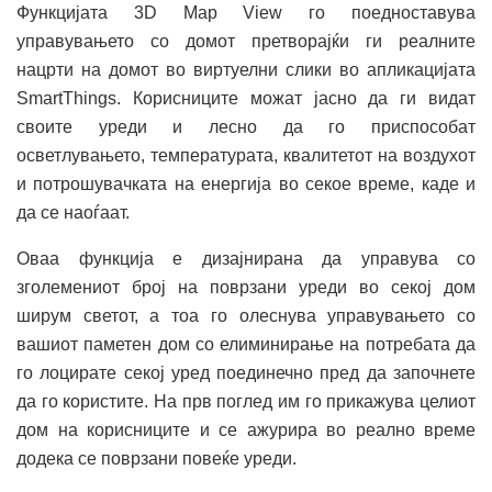
Функцијата 3D Map View го поедноставува
управувањето со домот претворајќи ги реалните
нацрти на домот во виртуелни слики во апликацијата
SmartThings. Корисниците можат јасно да ги видат
своите уреди и лесно да го приспособат
осветлувањето, температурата, квалитетот на воздухот
и потрошувачката на енергија во секое време, каде и
да се наоѓаат.
Оваа функција е дизајнирана да управува со
зголемениот број на поврзани уреди во секој дом
ширум светот, а тоа го олеснува управувањето со
вашиот паметен дом со елиминирање на потребата да
го лоцирате секој уред поединечно пред да започнете
да го користите. На прв поглед им го прикажува целиот
дом на корисниците и се ажурира во реално време
додека се поврзани повеќе уреди.