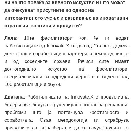
ни нешто повеќе за нивното искуство и што можат
да очекуваат присутните во однос на
интерактивното учење и развивање на иновативни
стратегии, вештини и продукти?
Лела
: 10те фасилитатори кои ќе ги водат
работилниците од Innovate.X се дел од Солвео, додека
дел се наши соработници и партнери, а некои од нив се
и од соседните држави. Речиси сите имаат
долгогодишно искуство на фасилитатори,
специјализирани за одредени дејности и водено над
100 работилници и обуки.
Драгана
: Работилницата на Innovate.X е продуктивна
бидејќи обезбедува структуриран пристап за решавање
проблеми што ја поттикнува креативноста и
соработката. Оваа методологија ги охрабрува
присутните да ги разберат и да се сочувствуваат со