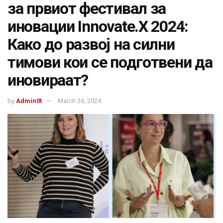
за првиот фестивал за
иновации Innovate.X 2024:
Како до развој на силни
тимови кои се подготвени да
иновираат?
by
Admin0t
March 26, 2024