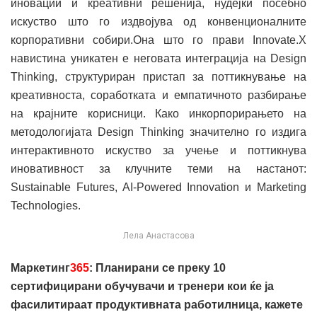
иновации и креативни решенија, нудејќи посебно
искуство што го издвојува од конвенционалните
корпоративни собири.Она што го прави Innovate.X
навистина уникатен е неговата интеграција на Design
Thinking, структуриран пристап за поттикнување на
креативноста, соработката и емпатичното разбирање
на крајните корисници. Како инкорпорирањето на
методологијата Design Thinking значително го издига
интерактивното искуство за учење и поттикнува
иновативнoст за клучните теми на настанот:
Sustainable Futures, AI-Powered Innovation и Marketing
Technologies.
Лела Анастасова
Маркетинг
365
: Планирани се преку 10
сертифицирани обучувачи и тренери кои ќе ја
фасилитираат продуктивната работилница, кажете