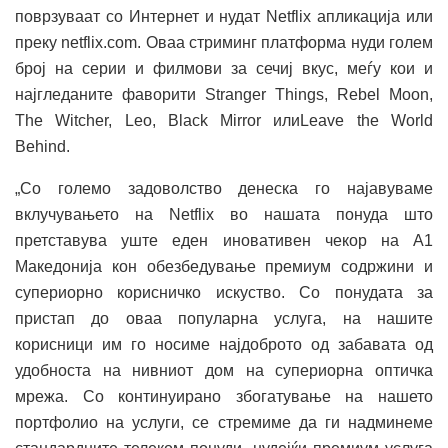
поврзуваат со Интернет и нудат Netflix апликација или
преку netflix.com. Оваа стриминг платформа нуди голем
број на серии и филмови за сечиј вкус, меѓу кои и
најгледаните фаворити Stranger Things, Rebel Moon,
The Witcher, Leo, Black Mirror илиLeave the World
Behind.
„Со големо задоволство денеска го најавуваме
вклучувањето на Netflix во нашата понуда што
претставува уште еден иновативен чекор на А1
Македонија кон обезбедување премиум содржини и
супериорно корисничко искуство. Со понудата за
пристап до оваа популарна услуга, на нашите
корисници им го носиме најдоброто од забавата од
удобноста на нивниот дом на супериорна оптичка
мрежа. Со континуирано збогатување на нашето
портфолио на услуги, се стремиме да ги надминеме