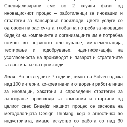
Специјализирани сме во 2 клучни фази од
иновацискиот процес – работилници за иновации и
стратегии за лансирање производи. Двете услуги се
одговори на растечката, глобална потреба за иновации
бидејќи на компаниите и организациите им е потребна
помош во нејзиното олеснување, имплементација,
тестирање и подобрување, идентификација на
усогласеноста на производот и пазарот и стратегиите
за лансирање на производи.
Лела:
Во последните 7 години, тимот на Solveo одржа
над 100 интерни, ко-креативни и отворени работилници
за иновации, хакатони и спроведени стратегии за
лансирање производи за компании и стартапи од
целиот свет. Бидејќи нашиот процес се заснова на
методологијата Design Thinking, која е агностичка во
индустријата, имаме искуство со работа со над 30