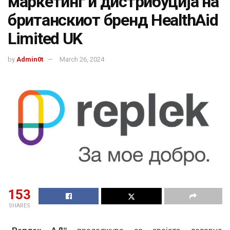
маркетинг и дистрибуција на
британскиот бренд HealthAid
Limited UK
by
Admin0t
March 26, 2024
153
SHARES