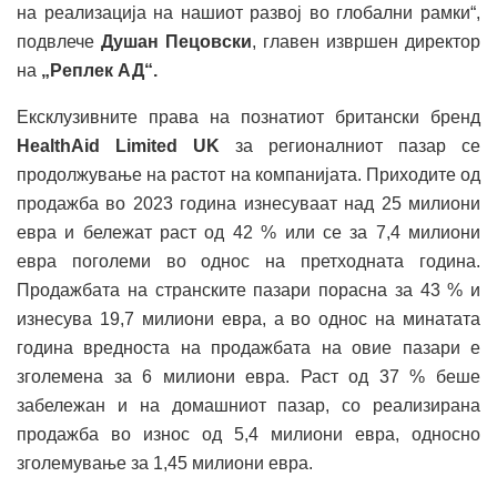
на реализација на нашиот развој во глобални рамки“,
подвлече
Душан Пецовски
, главен извршен директор
на
„Реплек АД“.
Ексклузивните права на познатиот британски бренд
HealthAid Limited
UK
за регионалниот пазар се
продолжување на растот на компанијата. Приходите од
продажба во 2023 година изнесуваат над 25 милиони
евра и бележат раст од 42 % или се за 7,4 милиони
евра поголеми во однос на претходната година.
Продажбата на странските пазари порасна за 43 % и
изнесува 19,7 милиони евра, а во однос на минатата
година вредноста на продажбата на овие пазари е
зголемена за 6 милиони евра. Раст од 37 % беше
забележан и на домашниот пазар, со реализирана
продажба во износ од 5,4 милиони евра, односно
зголемување за 1,45 милиони евра.