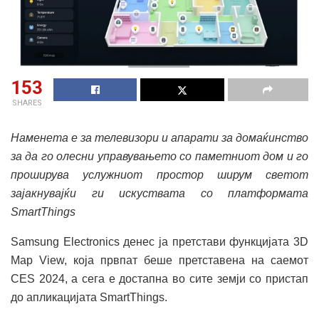
153
SHARES
Наменета е за телевизори и апарати за домаќинство
за да го олесни управувањето со паметниот дом и го
проширува услужниот простор ширум светот
зајакнувајќи ги искуствата со платформата
SmartThings
Samsung Electronics денес ја претстави функцијата 3D
Map View, која првпат беше претставена на саемот
CES 2024, а сега е достапна во сите земји со пристап
до апликацијата SmartThings.