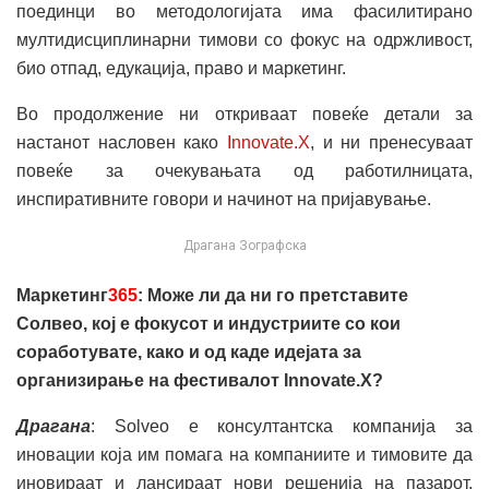
поединци во методологијата има фасилитирано
мултидисциплинарни тимови со фокус на одржливост,
био отпад, едукација, право и маркетинг.
Во продолжение ни откриваат повеќе детали за
настанот насловен како
Innovate.X
, и ни пренесуваат
повеќе за очекувањата од работилницата,
инспиративните говори и начинот на пријавување.
Драгана Зографска
Маркетинг
365
: Може ли да ни го претставите
Солвео, кој е фокусот и индустриите со кои
соработувате, како и од каде идејата за
организирање на фестивалот Innovate.X?
Драгана
: Solveo е консултантска компанија за
иновации која им помага на компаниите и тимовите да
иновираат и лансираат нови решенија на пазарот.