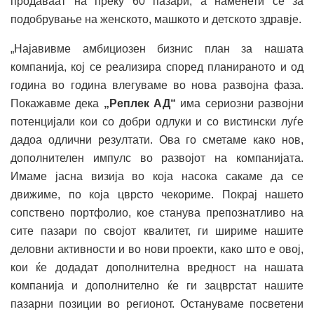
продаваат на преку 60 пазари, а наменети се за
подобрување на женското, машкото и детското здравје.
„Најавивме амбициозен бизнис план за нашата
компанија, кој се реализира според планираното и од
година во година влегуваме во нова развојна фаза.
Покажавме дека
„Реплек АД“
има сериозни развојни
потенцијали кои со добри одлуки и со вистински луѓе
дадоа одлични резултати. Ова го сметаме како нов,
дополнителен импулс во развојот на компанијата.
Имаме јасна визија во која насока сакаме да се
движиме, по која цврсто чекориме. Покрај нашето
сопствено портфолио, кое станува препознатливо на
сите пазари по својот квалитет, ги шириме нашите
деловни активности и во нови проекти, како што е овој,
кои ќе додадат дополнителна вредност на нашата
компанија и дополнително ќе ги зацврстат нашите
пазарни позиции во регионот. Остануваме посветени