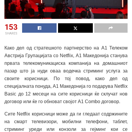
153
SHARES
Како дел од стратешкото партнерство на А1 Телеком
Австрија Групацијата со Netflix, А1 Македонија станува
првата телекомуникациска компанија на домашниот
пазар што ја нуди оваа водечка стриминг услуга за
своите корисници. По тој повод, како дел од
специјалната понуда, А1 Македонија го подарува Netflix
Basic дo 12 месеци на сите корисници ќе склучат нов
договор или ќе го обноват својот A1 Combo договор.
Сите Netflix корисници може да ги гледаат содржините
на смарт телевизори, мобилни телефони, таблет,
стриминг уреди или конзоли за гејминг кои се