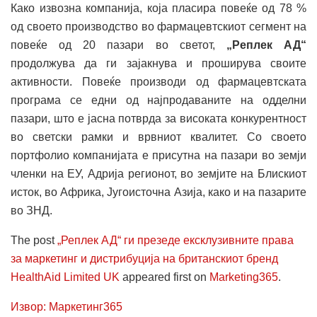
Како извозна компанија, која пласира повеќе од 78 %
од своето производство во фармацевтскиот сегмент на
повеќе од 20 пазари во светот,
„Реплек АД“
продолжува да ги зајакнува и проширува своите
активности. Повеќе производи од фармацевтската
програма се едни од најпродаваните на одделни
пазари, што е јасна потврда за високата конкурентност
во светски рамки и врвниот квалитет. Со своето
портфолио компанијата е присутна на пазари во земји
членки на ЕУ, Адрија регионот, во земјите на Блискиот
исток, во Африка, Југоисточна Азија, како и на пазарите
во ЗНД.
The post
„Реплек АД“ ги презеде ексклузивните права
за маркетинг и дистрибуција на британскиот бренд
HealthAid Limited UK
appeared first on
Marketing365
.
Извор: Маркетинг365