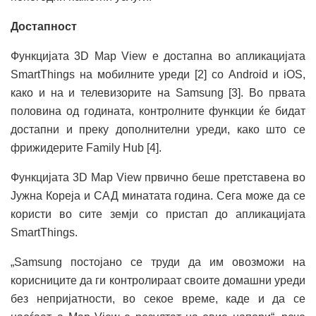
Достапност
Функцијата 3D Map View е достапна во апликацијата
SmartThings на мобилните уреди [2] со Android и iOS,
како и на и телевизорите на Samsung [3]. Во првата
половина од годината, контролните функции ќе бидат
достапни и преку дополнителни уреди, како што се
фрижидерите Family Hub [4].
Функцијата 3D Map View првично беше претставена во
Јужна Кореја и САД минатата година. Сега може да се
користи во сите земји со пристап до апликацијата
SmartThings.
„Samsung постојано се труди да им овозможи на
корисниците да ги контролираат своите домашни уреди
без непријатности, во секое време, каде и да се