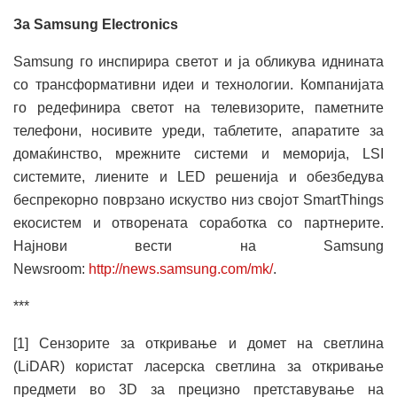
За Samsung Electronics
Samsung го инспирира светот и ја обликува иднината
со трансформативни идеи и технологии. Компанијата
го редефинира светот на телевизорите, паметните
телефони, носивите уреди, таблетите, апаратите за
домаќинство, мрежните системи и меморија, LSI
системите, лиените и LED решенија и обезбедува
беспрекорно поврзано искуство низ својот SmartThings
екосистем и отворената соработка со партнерите.
Најнови вести на Samsung
Newsroom:
http://news.samsung.com/mk/
.
***
[1] Сензорите за откривање и домет на светлина
(LiDAR) користат ласерска светлина за откривање
предмети во 3D за прецизно претставување на