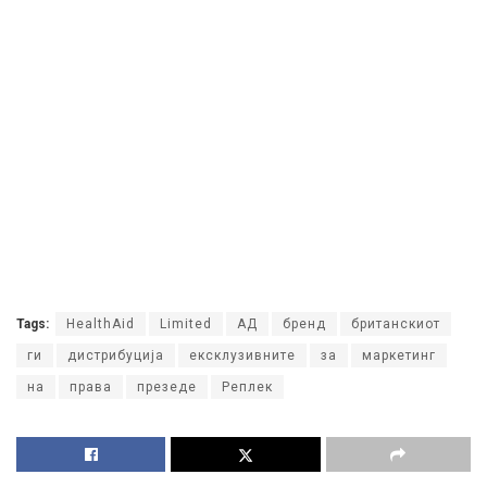
Tags:
HealthAid
Limited
АД
бренд
британскиот
ги
дистрибуција
ексклузивните
за
маркетинг
на
права
презеде
Реплек