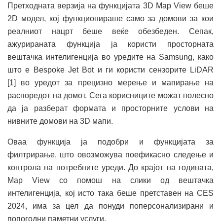
Претходната верзија на функцијата 3D Map View беше
2D модел, кој функционираше само за домови за кои
реалниот нацрт беше веќе обезбеден. Сепак,
ажурираната функција ја користи просторната
вештачка интелигенција во уредите на Samsung, како
што е Bespoke Jet Bot и ги користи сензорите LiDAR
[1] во уредот за прецизно мерење и мапирање на
распоредот на домот. Сега корисниците можат полесно
да ја разберат формата и просторните услови на
нивните домови на 3D мапи.
Оваа функција ја подобри и функцијата за
филтрирање, што овозможува поефикасно следење и
контрола на потребните уреди. До крајот на годината,
Map View со помош на слики од вештачка
интелигенција, кој исто така беше претставен на CES
2024, има за цел да понуди поперсонализирани и
попогодни паметни услуги.