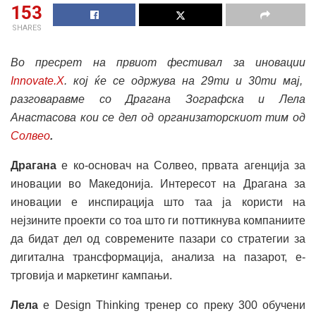
153
SHARES
Во пресрет на првиот фестивал за иновации
Innovate.X
. кој ќе се одржува на 29ти и 30ти мај,
разговаравме со Драгана Зографска и Лела
Анастасова кои се дел од организаторскиот тим од
Солвео
.
Драгана
е ко-основач на Солвео, првата агенција за
иновации во Македонија. Интересот на Драгана за
иновации е инспирација што таа ја користи на
нејзините проекти со тоа што ги поттикнува компаниите
да бидат дел од современите пазари со стратегии за
дигитална трансформација, анализа на пазарот, е-
трговија и маркетинг кампањи.
Лела
е Design Thinking тренер со преку 300 oбучени