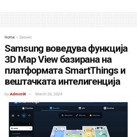
Home
Бизнис
Samsung воведува функција
3D Map View базирана на
платформата SmartThings и
вештачката интелигенција
by
Admin0t
March 26, 2024