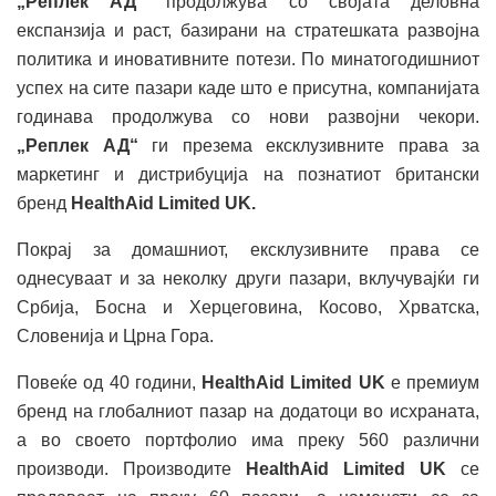
„Реплек АД“
продолжува со својата деловна
експанзија и раст, базирани на стратешката развојна
политика и иновативните потези. По минатогодишниот
успех на сите пазари каде што е присутна, компанијата
годинава продолжува со нови развојни чекори.
„Реплек АД“
ги презема ексклузивните права за
маркетинг и дистрибуција на познатиот британски
бренд
HealthAid Limited
UK
.
Покрај за домашниот, ексклузивните права се
однесуваат и за неколку други пазари, вклучувајќи ги
Србија, Босна и Херцеговина, Косово, Хрватска,
Словенија и Црна Гора.
Повеќе од 40 години,
HealthAid Limited
UK
е премиум
бренд на глобалниот пазар на додатоци во исхраната,
а во своето портфолио има преку 560 различни
производи. Производите
HealthAid Limited
UK
се