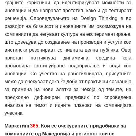
крајните корисници, да идентификуваат можности за
иновации и да направат прототип, како и да тестираат
решенија. Спроведувањето на Design Thinking е во
развојот на бизнисот и иновациите им овозможува на
компаниите да негуваат култура на експериментирање,
што доведува до создавање на производи и услуги кои
вистински резонираат со нивната целна публика. Овој
пристап поттикнува динамична средина која
промовира континуирано подобрување и води кон
иновации. Со учество на работилницата, присутните
може да очекуваат дека ќе добијат практични сознанија
за примена на нови алатки за некоја од темите, на
предходно дефиниран предизвик по спроведена
анализа на тимот и идните планови на компанијата
учесник.
Маркетинг
365
: Кои се очекуваните придобивки за
компаниите од Македонија и регионот кои се