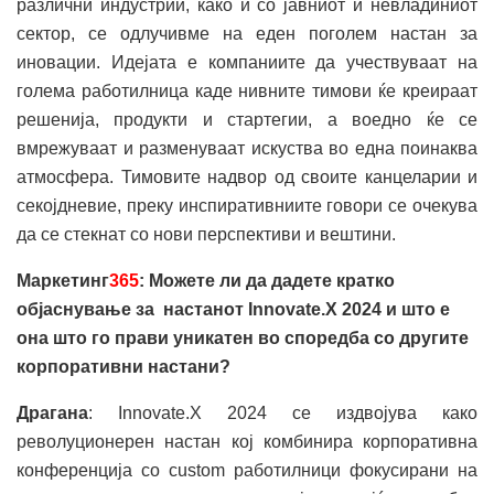
различни индустрии, како и со јавниот и невладиниот
сектор, се одлучивме на еден поголем настан за
иновации. Идејата е компаниите да учествуваат на
голема работилница каде нивните тимови ќе креираат
решенија, продукти и стартегии, а воедно ќе се
вмрежуваат и разменуваат искуства во една поинаква
атмосфера. Тимовите надвор од своите канцеларии и
секојдневие, преку инспиративниите говори се очекува
да се стекнат со нови перспективи и вештини.
Маркетинг
365
: Можете ли да дадете кратко
објаснување за настанот Innovate.X 2024 и што е
она што го прави уникатен во споредба со другите
корпоративни настани?
Драгана
: Innovate.X 2024 се издвојува како
револуционерен настан кој комбинира корпоративна
конференција со custom работилници фокусирани на