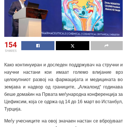
154
SHARES
Како континуиран и доследен поддржувач на стручни и
научни настани кои имаат големо влијание врз
целокупниот развој на фармацијата и медицината во
земјава и надвор од границите, „Алкалоид“ годинава
беше домаќин на Првата меѓународна конференција за
Цефиксим, која се одржа од 14 до 16 март во Истанбул,
Турција.
Меѓу учесниците на овој значаен настан се вбројуваат