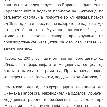
ранг на произведен волумен во Европа. Цефиксимот е
најзастапениот и водечки производ на ’Алкалоид’ во
сегментот фармација, присутен во клиничката пракса
од 1995 година и присутен на пазарите во над 20 земји
во светот“, истакна Мукаетов, потенцирајќи дека
компанијата наскоро планира проширување на
производствените капацитети за овој свој стратешки
важен производ.
Повеќе од 200 учесници и еминентни претставници од
областа на фармацијата и медицината се дел од
богатата научна програма на Првата меѓународна
конференција за Цефиксим, поддржана од „Алкалоид“.
Тематскиот дел од Конференцијата го отвори д-р
Снежана Петровска, раководител на одделот Глобални
медицински работи и безбедност на лекови при
„Алкалоид“, преку презентација за успешната приказна