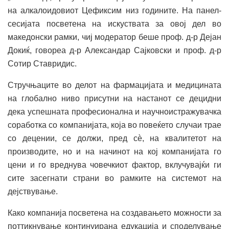
на алкалоидовиот Цефиксим низ годините. На панел-
сесијата посветена на искуствата за овој дел во
македонски рамки, чиј модератор беше проф. д-р Дејан
Докиќ, говореа д-р Александар Сајковски и проф. д-р
Сотир Ставридис.
Стручњаците во делот на фармацијата и медицината
на глобално ниво присутни на настанот се децидни
дека успешната професионална и научноистражувачка
соработка со компанијата, која во повеќето случаи трае
со децении, се должи, пред сѐ, на квалитетот на
производите, но и на начинот на кој компанијата го
цени и го вреднува човечкиот фактор, вклучувајќи ги
сите засегнати страни во рамките на системот на
дејствување.
Како компанија посветена на создавањето можности за
поттикнување континуирана едукација и споделување