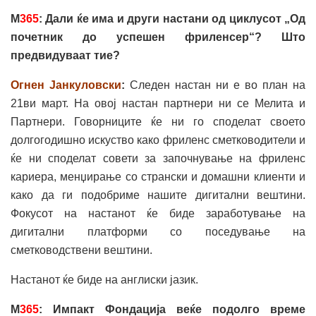
М
365
: Дали ќе има и други настани од циклусот „Од
почетник до успешен фриленсер“? Што
предвидуваат тие?
Огнен Јанкуловски
:
Следен настан ни е во план на
21ви март. На овој настан партнери ни се Мелита и
Партнери. Говорниците ќе ни го споделат своето
долгогодишно искуство како фриленс сметководители и
ќе ни споделат совети за започнување на фриленс
кариера, менџирање со странски и домашни клиенти и
како да ги подобриме нашите дигитални вештини.
Фокусот на настанот ќе биде заработување на
дигитални платформи со поседување на
сметководствени вештини.
Настанот ќе биде на англиски јазик.
М
365
: Импакт Фондација веќе подолго време