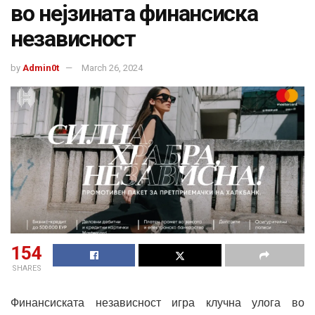
во нејзината финансиска
независност
by
Admin0t
March 26, 2024
154
SHARES
Финансиската независност игра клучна улога во