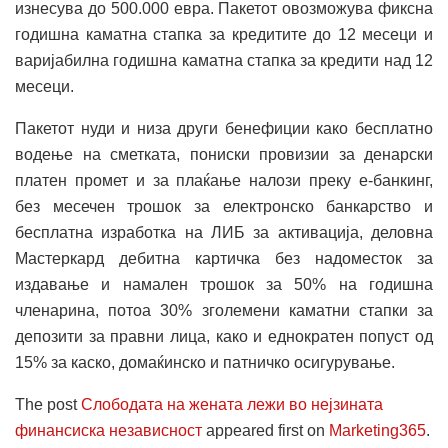
изнесува до 500.000 евра. Пакетот овозможува фиксна
годишна каматна стапка за кредитите до 12 месеци и
варијабилна годишна каматна стапка за кредити над 12
месеци.
Пакетот нуди и низа други бенефиции како бесплатно
водење на сметката, пониски провизии за денарски
платен промет и за плаќање налози преку е-банкинг,
без месечен трошок за електронско банкарство и
бесплатна изработка на ЛИБ за активација, деловна
Мастеркард дебитна картичка без надоместок за
издавање и намален трошок за 50% на годишна
членарина, потоа 30% зголемени каматни стапки за
депозити за правни лица, како и еднократен попуст од
15% за каско, домаќинско и патничко осигурување.
The post
Слободата на жената лежи во нејзината
финансиска независност
appeared first on
Marketing365
.