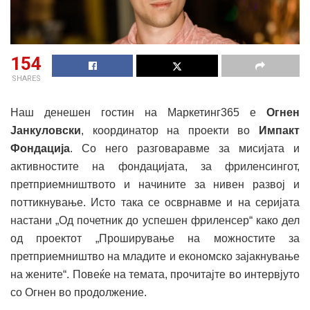
154
SHARES
Наш денешен гостин на Маркетинг365 е
Огнен
Јанкуловски
, координатор на проекти во
Импакт
Фондација
. Со него разговаравме за мисијата и
активностите на фондацијата, за фриленсингот,
претприемништвото и начините за нивен развој и
поттикнување. Исто така се осврнавме и на серијата
настани „Од почетник до успешен фриленсер“ како дел
од проектот „Проширување на можностите за
претприемништво на младите и економско зајакнување
на жените“. Повеќе на темата, прочитајте во интервјуто
со Огнен во продолжение.