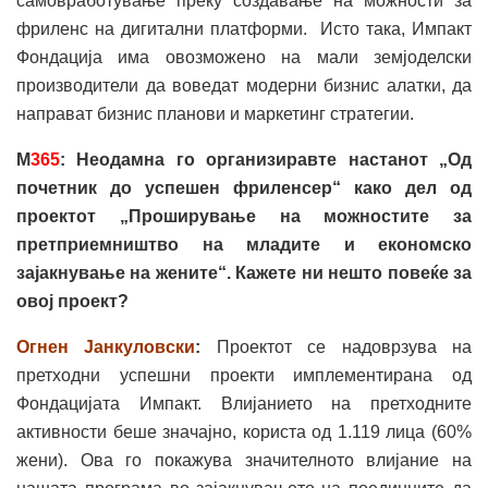
самовработување преку создавање на можности за
фриленс на дигитални платформи. Исто така, Импакт
Фондација има овозможено на мали земјоделски
производители да воведат модерни бизнис алатки, да
направат бизнис планови и маркетинг стратегии.
М
365
: Неодамна го организиравте настанот „Од
почетник до успешен фриленсер“ како дел од
проектот „Проширување на можностите за
претприемништво на младите и економско
зајакнување на жените“. Кажете ни нешто повеќе за
овој проект?
Огнен Јанкуловски
:
Проектот се надоврзува на
претходни успешни проекти имплементирана од
Фондацијата Импакт. Влијанието на претходните
активности беше значајно, користа од 1.119 лица (60%
жени). Ова го покажува значителното влијание на