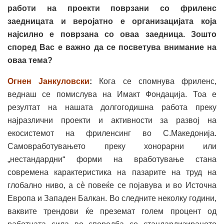
работи на проекти поврзани со фриленс
заедницата и веројатно е организацијата која
најсилно е поврзана со оваа заедница. Зошто
според Вас е важно да се посветува внимание на
оваа тема?
Огнен Јанкуловски
:
Кога се спомнува фриленс,
веднаш се помислува на Имакт Фондација. Тоа е
резултат на нашата долгогодишна работа преку
најразлични проекти и активности за развој на
екосистемот на фриленсинг во С.Македонија.
Самовработувањето преку хонорарни или
„нестандардни“ форми на вработување стана
современа карактеристика на пазарите на труд на
глобално ниво, а сè повеќе се појавува и во Источна
Европа и Западен Балкан. Во следните неколку години,
ваквите трендови ќе преземат голем процент од