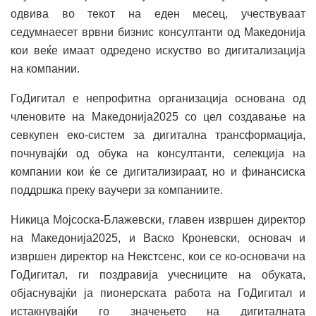
одвива во текот на еден месец, учествуваат
седумнаесет врвни бизнис консултанти од Македонија
кои веќе имаат одредено искуство во дигитализација
на компании.
ГоДигитал е непрофитна организација основана од
членовите на Македонија2025 со цел создавање на
севкупен еко-систем за дигитална трансформација,
почнувајќи од обука на консултанти, селекција на
компании кои ќе се дигитализираат, но и финансиска
поддршка преку ваучери за компаниите.
Никица Мојсоска-Блажевски, главен извршен директор
на Македонија2025, и Васко Кроневски, основач и
извршен директор на Некстсенс, кои се ко-основачи на
ГоДигитал, ги поздравија учесниците на обуката,
објаснувајќи ја пионерската работа на ГоДигитал и
истакнувајќи го значењето на дигиталната