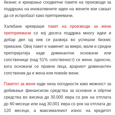
бизнис и креирање соодветни пакети на производи за
поддршка на иновативните идеи на жените кои сакаат
да се испробаат како претприемачи.
Халкбанк креираше
пакет на производи за жени
претприемачи
со кој досега поддржа многу идеи и
добар дел од нив се развија во успешни бизнис
приказни. Овој пакет е наменет за микро, мали и средни
претпријатија каде доминантни основачи или
сопственици (над 51% сопственост) се жени, односно,
кога основачи се правни лица, крајниот доминантен
сопственик да е жена или повеќе жени.
Пакетот за жени
нуди низа погодности како можност за
добивање финансиски средства за основни и обртни
средства во висина до 30.000 евра со рок на отплата
до 60 месеци или над 30.001 евра со рок на отплата до
120 месеци, а максималниот износ на кредитот