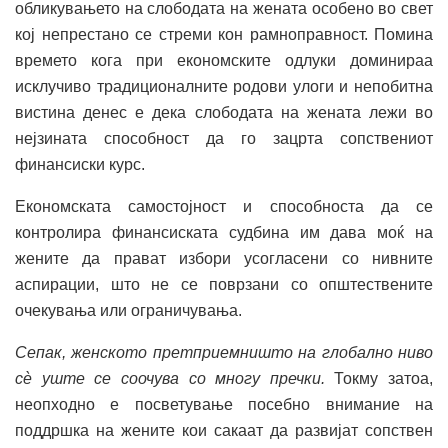
обликувањето на слободата на жената особено во свет
кој непрестано се стреми кон рамноправност. Помина
времето кога при економските одлуки доминираа
исклучиво традиционалните родови улоги и непобитна
вистина денес е дека слободата на жената лежи во
нејзината способност да го зацрта сопствениот
финансиски курс.
Економската самостојност и способноста да се
контролира финансиската судбина им дава моќ на
жените да прават избори усогласени со нивните
аспирации, што не се поврзани со општествените
очекувања или ограничувања.
Сепак, женското претприемништо на глобално ниво
сè уште се соочува со многу пречки.
Токму затоа,
неопходно е посветување посебно внимание на
поддршка на жените кои сакаат да развијат сопствен