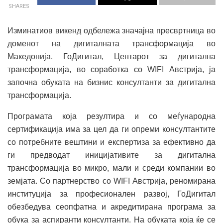
SHARES
Изминатиов викенд одбележа значајна пресвртница во
доменот на дигиталната трансформација во
Македонија. ГоДигитал, Центарот за дигитална
трансформација, во соработка со WIFI Австрија, ја
започна обуката на бизнис консултанти за дигитална
трансформација.
Програмата која резултира и со меѓународна
сертификација има за цел да ги опреми консултантите
со потребните вештини и експертиза за ефективно да
ги предводат иницијативите за дигитална
трансформација во микро, мали и среди компании во
земјата. Со партнерство со WIFI Австрија, реномирана
институција за професионален развој, ГоДигитал
обезбедува сеопфатна и акредитирана програма за
обука за аспиранти консултанти. На обуката која ќе се