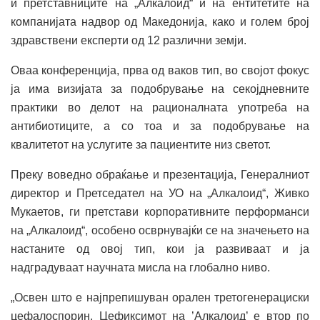
и претставниците на „Алкалоид“ и на ентитетите на
компанијата надвор од Македонија, како и голем број
здравствени експерти од 12 различни земји.
Оваа конференција, прва од ваков тип, во својот фокус
ја има визијата за подобрување на секојдневните
практики во делот на рационалната употреба на
антибиотиците, а со тоа и за подобрување на
квалитетот на услугите за пациентите низ светот.
Преку воведно обраќање и презентација, Генералниот
директор и Претседател на УО на „Алкалоид“, Живко
Мукаетов, ги претстави корпоративните перформанси
на „Алкалоид“, особено осврнувајќи се на значењето на
настаните од овој тип, кои ја развиваат и ја
надградуваат научната мисла на глобално ниво.
„Освен што е најпрепишуван орален третогенерациски
цефалоспорин, Цефиксимот на ’Алкалоид’ е втор по