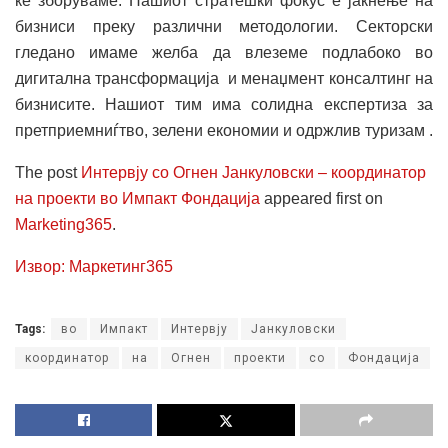
ќе зборуваме. Нашиот стратешки фокус е јакнење на
бизниси преку различни методологии. Секторски
гледано имаме желба да влеземе подлабоко во
дигитална трансформација и менаџмент консалтинг на
бизнисите. Нашиот тим има солидна експертиза за
претприемниѓтво, зелени економии и одржлив туризам .
The post
Интервју со Огнен Јанкуловски – координатор
на проекти во Импакт Фондација
appeared first on
Marketing365
.
Извор: Маркетинг365
Tags:
во
Импакт
Интервју
Јанкуловски
координатор
на
Огнен
проекти
со
Фондација