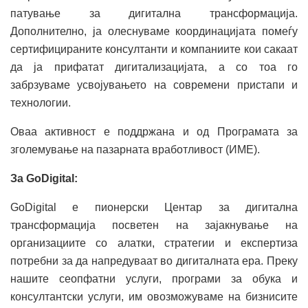
патување за дигитална трансформација.
Дополнително, ја олеснуваме координацијата помеѓу
сертифицираните консултанти и компаниите кои сакаат
да ја прифатат дигитализацијата, а со тоа го
забрзуваме усвојувањето на современи пристапи и
технологии.
Оваа активност е поддржана и од Програмата за
зголемување на пазарната вработливост (ИМЕ).
За GoDigital:
GoDigital е пионерски Центар за дигитална
трансформација посветен на зајакнување на
организациите со алатки, стратегии и експертиза
потребни за да напредуваат во дигиталната ера. Преку
нашите сеопфатни услуги, програми за обука и
консултантски услуги, им овозможуваме на бизнисите