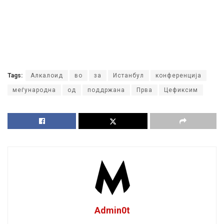
Tags:
Алкалоид
во
за
Истанбул
конференција
меѓународна
од
поддржана
Прва
Цефиксим
Admin0t