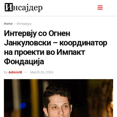
Home
Интервјуа
Интервју со Огнен
Јанкуловски – координатор
на проекти во Импакт
Фондација
by
Admin0t
March 26, 2024