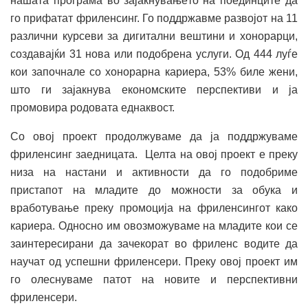
нашата програма во зајакнувањето на поединците да
го прифатат фриленсинг. Го поддржавме развојот на 11
различни курсеви за дигитални вештини и хонорарци,
создавајќи 31 нова или подобрена услуги. Од 444 луѓе
кои започнале со хонорарна кариера, 53% биле жени,
што ги зајакнува економските перспективи и ја
промовира родовата еднаквост.
Со овој проект продолжуваме да ја поддржуваме
фриленсинг заедницата. Целта на овој проект е преку
низа на настани и активности да го подобриме
пристапот на младите до можности за обука и
вработување преку промоција на фриленсингот како
кариера. Односно им овозможуваме на младите кои се
заинтересирани да зачекорат во фриленс водите да
научат од успешни фриленсери. Преку овој проект им
го олеснуваме патот на новите и перспективни
фриленсери.