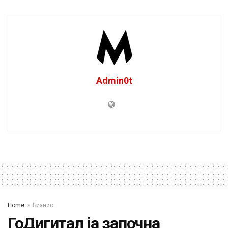
Admin0t
Home
Бизнис
ГоДигитал ја започна