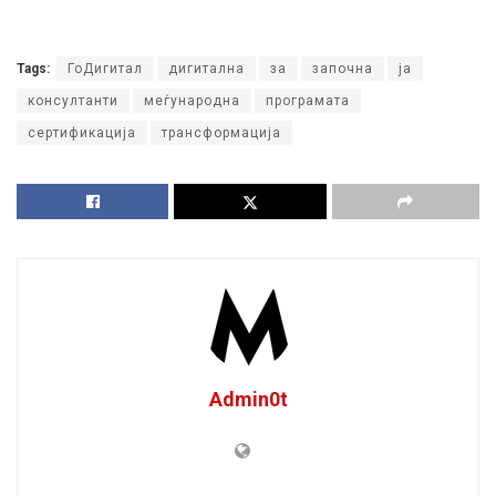
Tags:
ГоДигитал
дигитална
за
започна
ја
консултанти
меѓународна
програмата
сертификација
трансформација
Admin0t