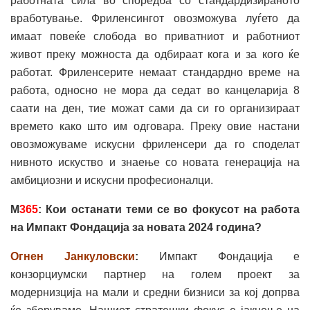
работната сила во споредба со стандардизираното
вработување. Фриленсингот овозможува луѓето да
имаат повеќе слобода во приватниот и работниот
живот преку можноста да одбираат кога и за кого ќе
работат. Фриленсерите немаат стандардно време на
работа, односно не мора да седат во канцеларија 8
саати на ден, тие можат сами да си го организираат
времето како што им одговара. Преку овие настани
овозможуваме искусни фриленсери да го споделат
нивното искуство и знаење со новата генерација на
амбициозни и искусни професионалци.
М
365
: Кои останати теми се во фокусот на работа
на Импакт Фондација за новата 2024 година?
Огнен Јанкуловски
:
Импакт Фондација е
конзорциумски партнер на голем проект за
модернизција на мали и средни бизниси за кој допрва