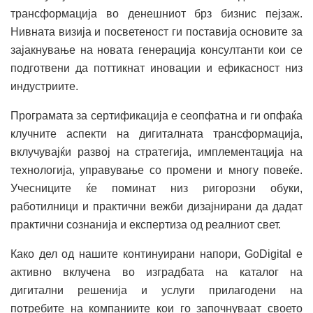
трансформација во денешниот брз бизнис пејзаж.
Нивната визија и посветеност ги поставија основите за
зајакнување на новата генерација консултанти кои се
подготвени да поттикнат иновации и ефикасност низ
индустриите.
Програмата за сертификација е сеопфатна и ги опфаќа
клучните аспекти на дигиталната трансформација,
вклучувајќи развој на стратегија, имплементација на
технологија, управување со промени и многу повеќе.
Учесниците ќе поминат низ ригорозни обуки,
работилници и практични вежби дизајнирани да дадат
практични сознанија и експертиза од реалниот свет.
Како дел од нашите континуирани напори, GoDigital е
активно вклучена во изградбата на каталог на
дигитални решенија и услуги прилагодени на
потребите на компаниите кои го започнуваат своето