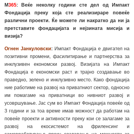
М
365
: Веќе неколку години сте дел од Импакт
Фондација преку која сте реализираре повеќе
различни проекти. Ќе можете ли накратко да ни ја
претставите фондацијата и нејзината мисија и
визија?
Огнен Јанкуловски
:
Импакт Фондација е двигател на
позитивни промени, фасилитирање и партнерства за
инклузивен економски развој. Визијата на Импакт
Фондација е економски раст и трајно создавање во
праведно, зелено и инклузивно место. Како фондација
ние работиме на развој на приватниот сектор, односно
им помагаме на приватници во нивниот развој и
усовршување. Јас сум во Импакт Фондација повеќе од
3 години и за тоа време имав можност да работам на
повеќе проекти и активности преку кои се залагаме за
развој на екосистемот на фриленсинг и