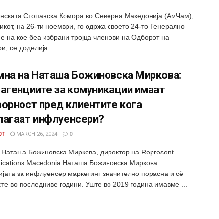
нската Стопанска Комора во Северна Македонија (АмЧам),
икот, на 26-ти ноември, го одржа своето 24-то Генерално
е на кое беа избрани тројца членови на Одборот на
и, се доделија ...
мна на Наташа Божиновска Миркова:
 агенциите за комуникации имаат
орност пред клиентите кога
лагаат инфлуенсери?
0T
MARCH 26, 2024
0
 Наташа Божиновска Миркова, директор на Represent
cations Macedonia Наташа Божиновска Миркова
ијата за инфлуенсер маркетинг значително порасна и сѐ
те во последниве години. Уште во 2019 година имавме ...