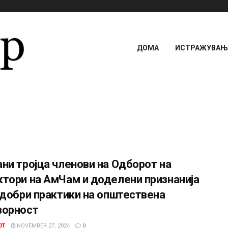
ДОМА
ИСТРАЖУВАЊА
ни тројца членови на Одборот на
тори на АмЧам и доделени признанија
јдобри практики на општествена
ворност
0T
NOVEMBER 27, 2024
0