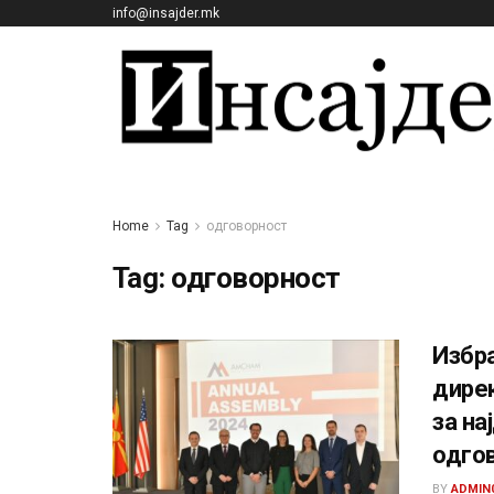
info@insajder.mk
Home
Tag
одговорност
Tag:
одговорност
Избра
дирек
за на
одго
BY
ADMIN