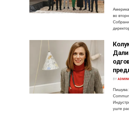
Америка
во вторн
Собрани
директор
Колу
Дали
одгов
пред
BY
ADMIN
Пишува:
Communi
Индустр
уште рас