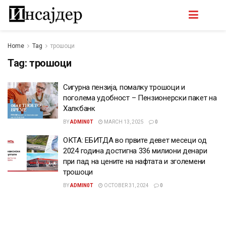
Home
Tag
трошоци
Tag:
трошоци
Сигурна пензија, помалку трошоци и
поголема удобност – Пензионерски пакет на
Халкбанк
BY
ADMIN0T
MARCH 13, 2025
0
ОКТА: ЕБИТДА во првите девет месеци од
2024 година достигна 336 милиони денари
при пад на цените на нафтата и зголемени
трошоци
BY
ADMIN0T
OCTOBER 31, 2024
0