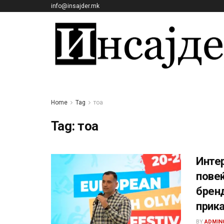
info@insajder.mk
Home
Tag
тоа
Tag:
тоа
Интер
повеќ
бренд
прика
BY
ADMIN