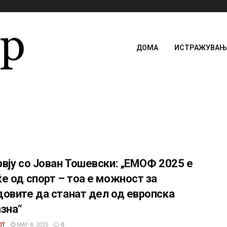
ДОМА
ИСТРАЖУВАЊА
вју со Јован Тошевски: „ЕМОФ 2025 е
е од спорт – тоа е можност за
овите да станат дел од европска
зна“
0T
MAY 8, 2025
0