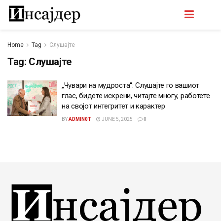
Home
Tag
Слушајте
Tag:
Слушајте
„Чувари на мудроста“: Слушајте го вашиот
глас, бидете искрени, читајте многу, работете
на својот интегритет и карактер
BY
ADMIN0T
JUNE 5, 2025
0