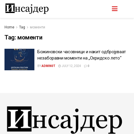
Home
Tag
моменти
Tag:
моменти
Божиновски часовници и накит одбројуваат
незаборавни моменти на „Охридско лето“
BY
ADMIN0T
JULY 12, 2024
0