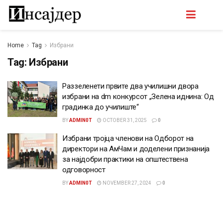
Home
Tag
Избрани
Tag:
Избрани
Раззеленети првите два училишни двора
избрани на dm конкурсот „Зелена иднина: Од
градинка до училиште“
BY
ADMIN0T
OCTOBER 31, 2025
0
Избрани тројца членови на Одборот на
директори на АмЧам и доделени признанија
за најдобри практики на општествена
одговорност
BY
ADMIN0T
NOVEMBER 27, 2024
0