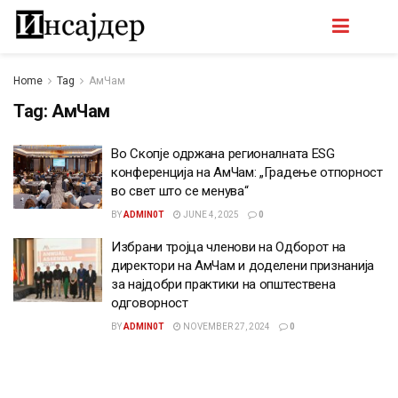
Home
Tag
АмЧам
Tag:
АмЧам
Во Скопје одржана регионалната ESG
конференција на АмЧам: „Градење отпорност
во свет што се менува“
BY
ADMIN0T
JUNE 4, 2025
0
Избрани тројца членови на Одборот на
директори на АмЧам и доделени признанија
за најдобри практики на општествена
одговорност
BY
ADMIN0T
NOVEMBER 27, 2024
0