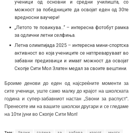
ученици од основни и средни училишта, со
можност за победниците да освојат еден од 30те
вредносни ваучери!
„Летото те повикува…“ – интересна фотобут рамка
за одлични летни селфиња.
Летна олимпијада 2025 – интересна мини-спортска
активност во која учениците се натпреваруваат во
забавни предизвици и имаат можност да освојат
Скопје Сити Мол Златен медал за своите вештини.
Броиме денови до еден од најсреќните моменти за
сите ученици, уште само малку до крајот на школската
година и супер-забавниот настан „Sвони за распуст“.
Пренесете им на вашите школски другари и се гледаме
на 10ти јуни во Скопје Сити Мол!
Tags:
Sвони
година
за
забава
крајот
многу