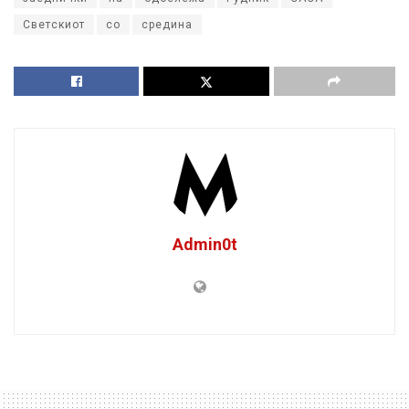
Светскиот
со
средина
Admin0t