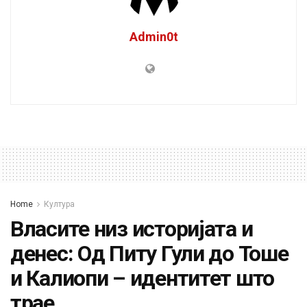
Admin0t
Home
Култура
Власите низ историјата и
денес: Од Питу Гули до Тоше
и Калиопи – идентитет што
трае