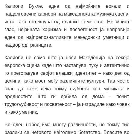
Калиопи Букле, една од најмоќните вокали и
најдолговечни кариери на македонската музичка сцена,
исто така потекнува од влашко семејство. Нејзиниот
глас, нејзината харизма и посветеност ја направија
еден од најпрепознатливите македонски уметници и
надвор од границите.
Калиопи не само што ја носи Македонија на секоја
европска сцена каде што настапува, туку и автентично
го претставува својот влашки идентитет – како дел од
целина, како мост меѓу различните култури. Таа често
знае да каже дека токму љубовта кон музиката и
вредностите што ги добила од дома – почит,
трудољубивост и посветеност – ја изградиле како човек
и како уметник.
Во еден народ има многу различности, но токму тие
разлики се неговото најголемо богатство. Власите во