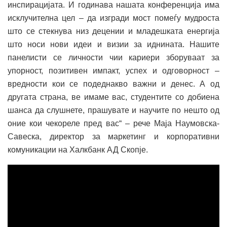
инспирацијата. И годинава нашата конференција има
исклучителна цел – да изгради мост помеѓу мудроста
што се стекнува низ децении и младешката енергија
што носи нови идеи и визии за иднината. Нашите
панелисти се личности чии кариери зборуваат за
упорност, позитивен импакт, успех и одговорност –
вредности кои се подеднакво важни и денес. А од
другата страна, ве имаме вас, студентите со добиена
шанса да слушнете, прашувате и научите по нешто од
оние кои чекореле пред вас“ – рече Маја Наумовска-
Савеска, директор за маркетинг и корпоративни
комуникации на Халкбанк АД Скопје.