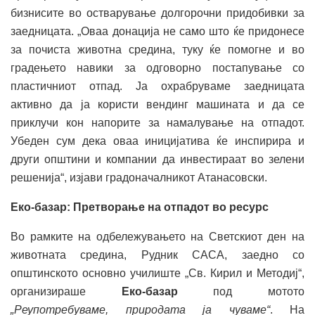
бизнисите во остварување долгорочни придобивки за
заедницата. „Оваа донација не само што ќе придонесе
за почиста животна средина, туку ќе помогне и во
градењето навики за одговорно постапување со
пластичниот отпад. Ја охрабруваме заедницата
активно да ја користи вендинг машината и да се
приклучи кон напорите за намалување на отпадот.
Убеден сум дека оваа иницијатива ќе инспирира и
други општини и компании да инвестираат во зелени
решенија“, изјави градоначалникот Атанасовски.
Еко-базар: Претворање на отпадот во ресурс
Во рамките на одбележувањето на Светскиот ден на
животната средина, Рудник САСА, заедно со
општинското основно училиште „Св. Кирил и Методиј“,
организираше
Еко-базар
под мотото
„Реупотребуваме, природата ја чуваме“
. На