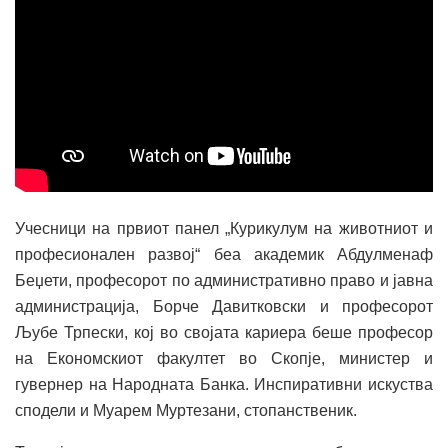
Учесници на првиот панел „Курикулум на животниот и
професионален развој“ беа академик Абдулменаф
Беџети, професорот по административно право и јавна
администрација, Борче Давитковски и професорот
Љубе Трпески, кој во својата кариера беше професор
на Економскиот факултет во Скопје, министер и
гувернер на Народната Банка. Инспиративни искуства
сподели и Муарем Муртезани, стопанственик.