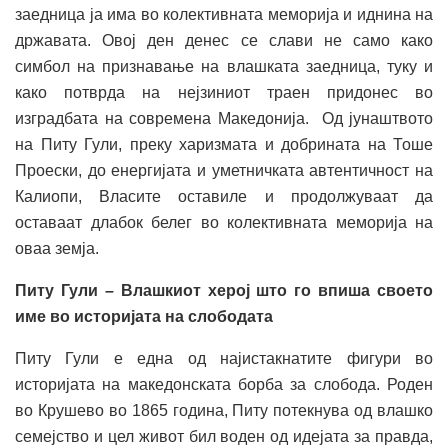
заедница ја има во колективната меморија и иднина на
државата. Овој ден денес се слави не само како
симбол на признавање на влашката заедница, туку и
како потврда на нејзиниот траен придонес во
изградбата на современа Македонија. Од јунаштвото
на Питу Гули, преку харизмата и добрината на Тоше
Проески, до енергијата и уметничката автентичност на
Калиопи, Власите оставиле и продолжуваат да
оставаат длабок белег во колективната меморија на
оваа земја.
Питу Гули – Влашкиот херој што го впиша своето
име во историјата на слободата
Питу Гули е една од најистакнатите фигури во
историјата на македонската борба за слобода. Роден
во Крушево во 1865 година, Питу потекнува од влашко
семејство и цел живот бил воден од идејата за правда,