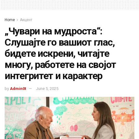
Home
Акцент
„Чувари на мудроста“:
Слушајте го вашиот глас,
бидете искрени, читајте
многу, работете на својот
интегритет и карактер
by
Admin0t
June 5, 2025