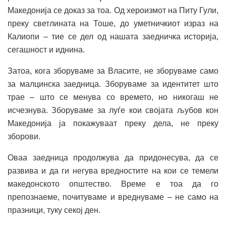
Македонија се доказ за тоа. Од хероизмот на Питу Гули,
преку светлината на Тоше, до уметничкиот израз на
Калиопи – тие се дел од нашата заедничка историја,
сегашност и иднина.
Затоа, кога зборуваме за Власите, не зборуваме само
за малцинска заедница. Зборуваме за идентитет што
трае – што се менува со времето, но никогаш не
исчезнува. Зборуваме за луѓе кои својата љубов кон
Македонија ја покажуваат преку дела, не преку
зборови.
Оваа заедница продолжува да придонесува, да се
развива и да ги негува вредностите на кои се темели
македонското општество. Време е тоа да го
препознаеме, почитуваме и вреднуваме – не само на
празници, туку секој ден.