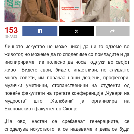
153
SHARES
Личното искуство не може никој да ни го одземе во
животот, но можеме да го споделиме со помладите и да
инспирираме тие полесно да носат одлуки во својот
живот. Бидете свои, бидете инаетливи, не слушајте
многу совети, им порачаа наши доајени, професори,
музички уметници, стопанственици на студенти од
повеќе факултети на третата конференција „Чувари на
мудроста“ што „Халкбанк“ ја организира на
Економскиот факултет во Скопје.
„На овој настан се среќаваат генерациите, се
споделува искуството, а се надеваме и дека се буди