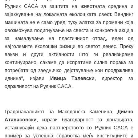
Рудник САСА за заштита на животната средина и
зајакнување на локалната еколошката свест. Вендинг
машината не е само уред, туку алатка за промени која
овозможува подигнување на свеста и конкретна акција
за намалување на пластичниот отпад, еден од
најголемите еколошки ризици во светот денес. Преку
вакви и други активности што ги реализираме
континуирано, сакаме да испратиме силна порака за
потребата од заедничко дејствување кон поодржлива
иднина“, изјави
Ивица Талевски
, директор за
одржливост на Рудник САСА.
Градоначалникот на Македонска Каменица,
Димчо
Атанасовски
, изрази благодарност за донацијата,
истакнувајќи дека партнерството со Рудник САСА е
пример за успешна соработка меѓу институциите и