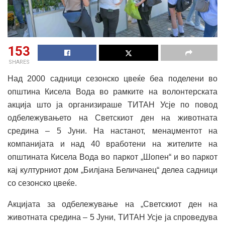
153
SHARES
Над 2000 садници сезонско цвеќе беа поделени во
општина Кисела Вода во рамките на волонтерската
акција што ја организираше ТИТАН Усје по повод
одбележувањето на Светскиот ден на животната
средина – 5 Јуни. На настанот, менаџментот на
компанијата и над 40 вработени на жителите на
општината Кисела Вода во паркот „Шопен“ и во паркот
кај културниот дом „Билјана Беличанец“ делеа садници
со сезонско цвеќе.
Акцијата за одбележување на „Светскиот ден на
животната средина – 5 Јуни, ТИТАН Усје ја спроведува