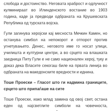
слобода и достоинство. Неговата храброст и одлучност
кулминираат во Илинденското востание во 1903
година, каде ја предводи одбраната на Крушевската
Република од турската војска.
Гули загинува херојски кај месноста Мечкин Камен, но
останува симбол на непокорот и отпорот против
угнетувањето. Денес, неговото име го носат улици,
училишта и културни центри, а во срцето на влашката
заедница Питу Гули е не само национален херој, туку и
доказ дека Власите секогаш биле на првата линија во
одбраната на македонските вредности и иднина.
Тоше Проески – Гласот што ги надмина границите,
срцето што припаѓаше на сите
Тоше Проески, иако млад замина од овој свет, остана
еден од најсветлите симболи на човечноста,