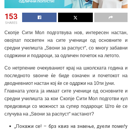
153
SHARES
Скопје Сити Мол подготвува нов, интересен настан,
овојпат посветен на сите ученици од основните и
средни училишта „Sвони за распуст“, со многу забавни
содржини и подароци, за одличен почеток на летото.
Со нетрпение очекуваниот крај на школската година и
последното ѕвонче ќе биде означен и почетокот на
дводневниот настан кој ќе се оддржи на 10ти јуни.
Главната улога ја имаат сите ученици од основните и
средни училишта за кои Скопје Сити Мол подготви кул
предизвици со можност за супер подароци: Што ќе се
случува на „Sвони за распуст“ настанот?
„Покажи се! – брз квиз на знаење, дуели помеѓу