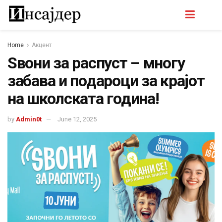
Home
Акцент
Sвони за распуст – многу
забава и подароци за крајот
на школската година!
by
Admin0t
June 12, 2025