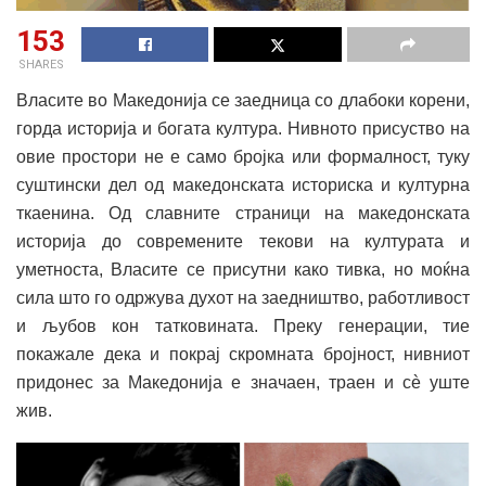
153
SHARES
Власите во Македонија се заедница со длабоки корени,
горда историја и богата култура. Нивното присуство на
овие простори не е само бројка или формалност, туку
суштински дел од македонската историска и културна
ткаенина. Од славните страници на македонската
историја до современите текови на културата и
уметноста, Власите се присутни како тивка, но моќна
сила што го одржува духот на заедништво, работливост
и љубов кон татковината. Преку генерации, тие
покажале дека и покрај скромната бројност, нивниот
придонес за Македонија е значаен, траен и сè уште
жив.