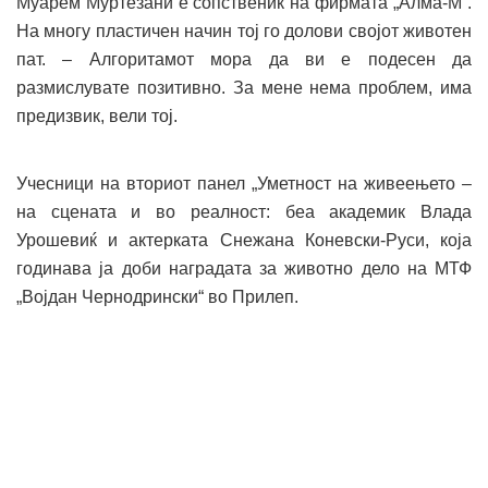
Муарем Муртезани е сопственик на фирмата „Алма-М“.
На многу пластичен начин тој го долови својот животен
пат. – Алгоритамот мора да ви е подесен да
размислувате позитивно. За мене нема проблем, има
предизвик, вели тој.
Учесници на вториот панел „Уметност на живеењето –
на сцената и во реалност: беа академик Влада
Урошевиќ и актерката Снежана Коневски-Руси, која
годинава ја доби наградата за животно дело на МТФ
„Војдан Чернодрински“ во Прилеп.