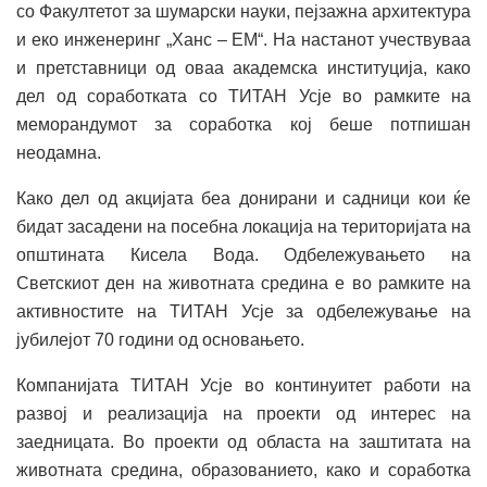
со Факултетот за шумарски науки, пејзажна архитектура
и еко инженеринг „Ханс – ЕМ“. На настанот учествуваа
и претставници од оваа академска институција, како
дел од соработката со ТИТАН Усје во рамките на
меморандумот за соработка кој беше потпишан
неодамна.
Како дел од акцијата беа донирани и садници кои ќе
бидат засадени на посебна локација на територијата на
општината Кисела Вода. Одбележувањето на
Светскиот ден на животната средина е во рамките на
активностите на ТИТАН Усје за одбележување на
јубилејот 70 години од основањето.
Компанијата ТИТАН Усје во континуитет работи на
развој и реализација на проекти од интерес на
заедницата. Во проекти од областа на заштитата на
животната средина, образованието, како и соработка