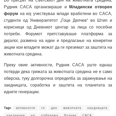
Во пресрет на Светскиот ден на животната средина,
Рудник САСА организираше и
Младински отворен
форум
на кој учествуваа млади вработени во САСА,
студенти од Универзитетот „Гоце Делчев“ во Штип и
корисници од Дневниот центар за лица со посебни
потреби. Форумот претставуваше платформа за
дијалог, размена на идеи и предлагање на конкретни
акции кои младите можат да ги преземат за заштита на
животната средина.
Преку овие активности, Рудник САСА уште еднаш
потврди дека грижата за животната средина не е само
обврска, туку долгорочна определба за зајакнување на
заедницата, соработка и заштита на планетата за
идните генерации.
Tags:
активности
го
ден
животната
заедницата
заеднички
на
одбележа
Рудник
САСА