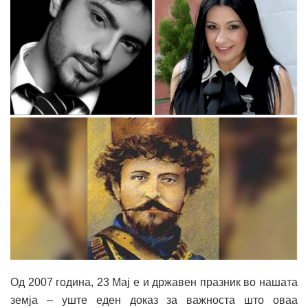
Од 2007 година, 23 Мај е и државен празник во нашата
земја – уште еден доказ за важноста што оваа