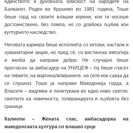
единството и духовната блискост на народите на
Балканот. Роден во Крушево во 1981 година, Тоше
беше горд на своите влашки корени, кои ги носеше
достоинствено, без помпа, но со длабока љубов кон
културното наследство.
Неговата кариера беше исполнета со хитови, настапи и
хуманитарни акции, но пред сè, со вистинска емпатија
и желба да направи добро. Не случајно беше
прогласен за амбасадор на УНИЦЕФ – тој беше гласот
на тивките, на маргинализираните, на сите кои сакаа да
се слушнат. Тоше ја направи Македонија горда, а
Власите – видливи и почитувани во едно ново светло:
светлото на човечноста, толеранцијата и љубовта без
граници.
Калиопи – Жената глас, амбасадорка на
македонската култура со влашко срце