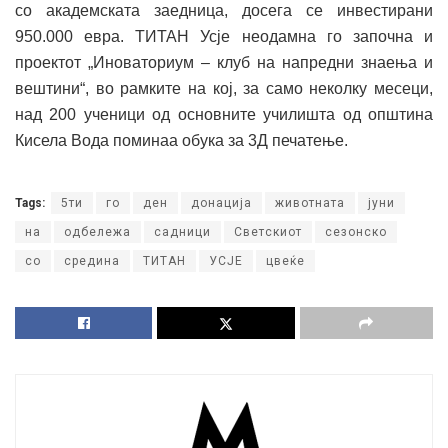
со академската заедница, досега се инвестирани
950.000 евра. ТИТАН Усје неодамна го започна и
проектот „Иноваториум – клуб на напредни знаења и
вештини“, во рамките на кој, за само неколку месеци,
над 200 ученици од основните училишта од општина
Кисела Вода поминаа обука за 3Д печатење.
Tags:
5ти
го
ден
донација
животната
јуни
на
одбележа
садници
Светскиот
сезонско
со
средина
ТИТАН
УСЈЕ
цвеќе