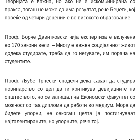
Теоријата е важна, но ако не е искомбинирана со
пракса, тогаш не може да има резултат, рече Беџети, кој
повеќе од четири децении е во високото образование.
Проф. Борче Давитковски чија експертиза е вклучена
во 170 закони вели: – Многу е важен социјалниот живот
додека студирате, треба да го негувате, им порача на
студентите.
Проф. Љубе Трпески сподели дека сакал да студира
новинарство со цел да ги критикува девијациите на
општеството, но се запишал на Економски факултет со
можност со таа диплома да работи во медиум. Мора да
бидете упорни, не секогаш целта ја постигнуваат
најталентираните, но упорните, рече тој.