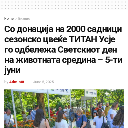
Home
Бизнис
Со донација на 2000 садници
сезонско цвеќе ТИТАН Усје
го одбележа Светскиот ден
на животната средина – 5-ти
јуни
by
Admin0t
June 5, 2025