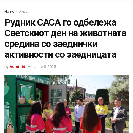
Home
Акцент
Рудник САСА го одбележа
Светскиот ден на животната
средина со заеднички
активности со заедницата
by
Admin0t
June 5, 2025