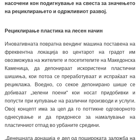
насочени кон подигнување на свеста за значењето
на рециклирањето и одржливиот развој.
Рециклирање пластика на лесен начин
Иновативната повратна вендинг машина поставена на
фреквентна локација во центарот на градот им
овозможува на жителите и посетителите на Македонска
Каменица, да депонираат искористени пластични
шишиња, кои потоа се преработуваат и испраќаат на
рециклажа. Воедно, со секое депонирано шише се
добиваат „зелени поени“ кои носат придобивки и
попусти при купување на различни производи и услуги.
Овој концепт има за цел да го поттикне одговорното
однесување и да придонесе за намалување на
пластичниот отпад во урбаните средини.
„Денешната донација е дел од пошироката заложба на