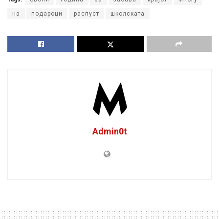
на
подароци
распуст
школската
Admin0t