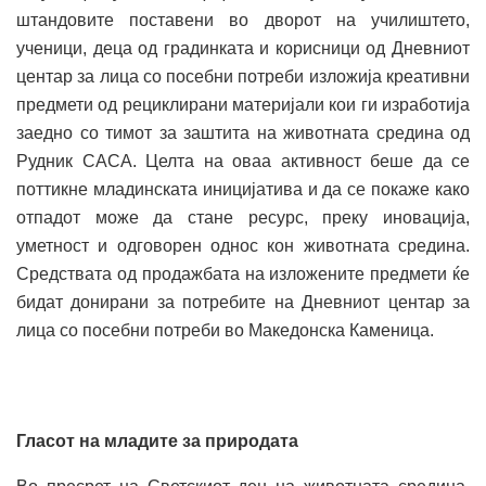
штандовите поставени во дворот на училиштето,
ученици, деца од градинката и корисници од Дневниот
центар за лица со посебни потреби изложија креативни
предмети од рециклирани материјали кои ги изработија
заедно со тимот за заштита на животната средина од
Рудник САСА. Целта на оваа активност беше да се
поттикне младинската иницијатива и да се покаже како
отпадот може да стане ресурс, преку иновација,
уметност и одговорен однос кон животната средина.
Средствата од продажбата на изложените предмети ќе
бидат донирани за потребите на Дневниот центар за
лица со посебни потреби во Македонска Каменица.
Гласот на младите за природата