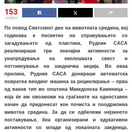
153
SHARES
По повод Светскиот ден на животната средина, кој
годинава е посветен на справувањето со
загадувањето од пластика, Рудник САСА
реализираше три значајни активности за
унапредување на еколошката свест и
поттикнување на заедничка акција. Во оваа
прилика, Рудник САСА донираше автоматска
повратна вендинг машина за рециклирање – прва
од ваков тип во општина Македонска Каменица –
која ќе им овозможи на граѓаните на едноставен
начин да придонесат кон почиста и поодржлива
животна средина. За да се одбележи нејзиното
поставување, беа организирани и едукативни
активности со млади од локалната заедница,