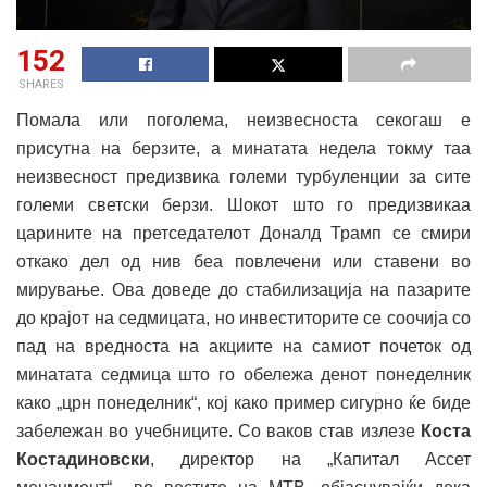
152
SHARES
Помала или поголема, неизвесноста секогаш е
присутна на берзите, а минатата недела токму таа
неизвесност предизвика големи турбуленции за сите
големи светски берзи. Шокот што го предизвикаа
царините на претседателот Доналд Трамп се смири
откако дел од нив беа повлечени или ставени во
мирување. Ова доведе до стабилизација на пазарите
до крајот на седмицата, но инвеститорите се соочија со
пад на вредноста на акциите на самиот почеток од
минатата седмица што го обележа денот понеделник
како „црн понеделник“, кој како пример сигурно ќе биде
забележан во учебниците. Со ваков став излезе
Коста
Костадиновски
, директор на „Капитал Ассет