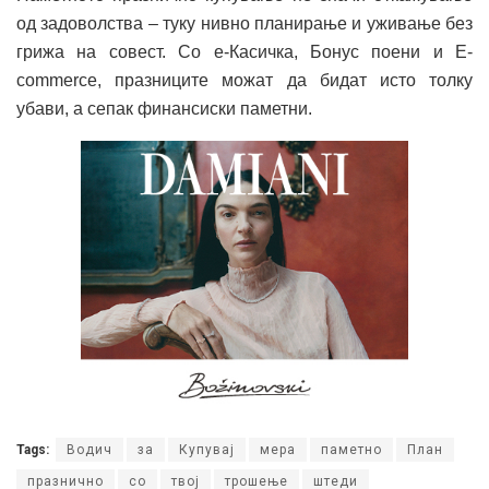
од задоволства – туку нивно планирање и уживање без
грижа на совест. Со е-Касичка, Бонус поени и E-
commerce, празниците можат да бидат исто толку
убави, а сепак финансиски паметни.
Tags:
Водич
за
Купувај
мера
паметно
План
празнично
со
твој
трошење
штеди