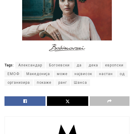
Tags:
Александар
Богоевски
да
дека
европски
ЕМОФ
Македонија
може
највисок
настан
од
организира
покаже
ранг
Шанса