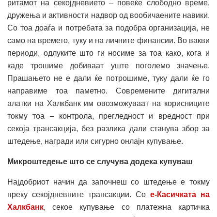
ритамот на секојдневието – повеќе слободно време,
дружења и активности надвор од вообичаените навики.
Со тоа доаѓа и потребата за подобра организација, не
само на времето, туку и на личните финансии. Во вакви
периоди, одлуките што ги носиме за тоа како, кога и
каде трошиме добиваат уште поголемо значење.
Прашањето не е дали ќе потрошиме, туку дали ќе го
направиме тоа паметно. Современите дигитални
алатки на Халкбанк им овозможуваат на корисниците
токму тоа – контрола, прегледност и вредност при
секоја трансакција, без разлика дали станува збор за
штедење, награди или сигурно онлајн купување.
Микроштедење што се случува додека купуваш
Најдобриот начин да започнеш со штедење е токму
преку секојдневните трансакции. Со
е-Касичката на
Халкбанк
, секоe купување со платежна картичка