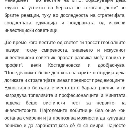
менаџмент“ во вестите на МТВ, објаснувајќи дека
клучот за успехот на берзата не секогаш „лежи“ во
брзите реакции, туку во доследноста на стратегијата,
соодветната едукација и поддршката од искусни
инвестициски советници.
„Во време кога вестите од светот ги тресат глобалните
пазари, токму смиреноста, знаењето и искусниот
инвестициски советник прават разлика меѓу паника и
профит“, вели Костадиновски и дообјаснува:
“Понеделникот беше ден кога пазарите потврдија дека
логиката и стратегијата имаат предност пред емоциите.
Едноставно берзата е место што бараат рпение и ги
наградува трпеливите и професионалците, а минатата
недела беше вистински тест за нервите на
инвеститорите. Најголемите добитници беа оние кои
останаа смирени и ја препознаа можноста да купуваат
пониско и да заработат кога сѐ ќе се смири. Најчесто