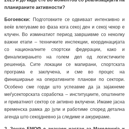
планираните активности?
Богоевски:
Подготовките се одвиваат интензивно и
веќе влегуваме во фаза кога секој ден и секој чекор е
клучен. Во изминатиот период завршивме со неколку
важни етапи – техничките инспекции, координацијата
со националните спортски федерации, како и
финализирањето на голем дел од логистичките
решенија. Сите локации се мапирани, спортската
програма е заклучена, и сме во процес на
финиширање на оперативните планови по сектори.
Особено сме горди што успеавме да ја зајакнеме
меѓусекторската соработка – институциите, општините
и приватниот сектор се активно вклучени. Имаме јасна
временска рамка до јули и работиме според детална
агенда што секојдневно ја следиме и ажурираме.
2. Зошто ЕМОФ е значаен настан за Македонија и