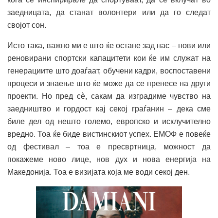
заедницата, да станат волонтери или да го следат
својот сон.
Исто така, важно ми е што ќе остане зад нас – нови или
реновирани спортски капацитети кои ќе им служат на
генерациите што доаѓаат, обучени кадри, воспоставени
процеси и знаење што ќе може да се пренесе на други
проекти. Но пред сѐ, сакам да изградиме чувство на
заедништво и гордост кај секој граѓанин – дека сме
биле дел од нешто големо, европско и исклучително
вредно. Тоа ќе биде вистинскиот успех. ЕМОФ е повеќе
од фестивал – тоа е пресвртница, можност да
покажеме ново лице, нов дух и нова енергија на
Македонија. Тоа е визијата која ме води секој ден.