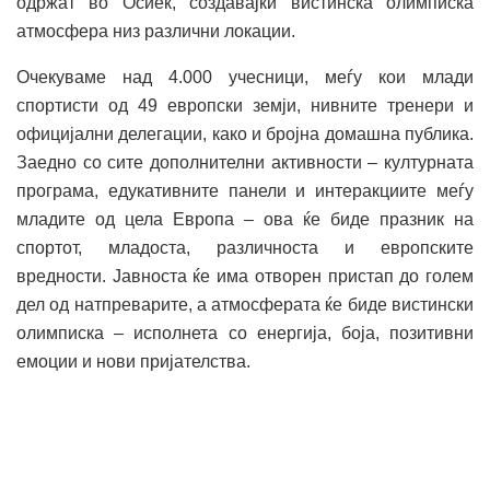
одржат во Осиек, создавајќи вистинска олимписка
атмосфера низ различни локации.
Очекуваме над 4.000 учесници, меѓу кои млади
спортисти од 49 европски земји, нивните тренери и
официјални делегации, како и бројна домашна публика.
Заедно со сите дополнителни активности – културната
програма, едукативните панели и интеракциите меѓу
младите од цела Европа – ова ќе биде празник на
спортот, младоста, различноста и европските
вредности. Јавноста ќе има отворен пристап до голем
дел од натпреварите, а атмосферата ќе биде вистински
олимписка – исполнета со енергија, боја, позитивни
емоции и нови пријателства.