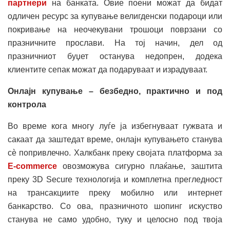
партнери
на банката. Овие поени можат да бидат
одличен ресурс за купување велигденски подароци или
покривање на неочекувани трошоци поврзани со
празничните прослави. На тој начин, дел од
празничниот буџет останува недопрен, додека
клиентите сепак можат да подаруваат и израдуваат.
Онлајн купување – безбедно, практично и под
контрола
Во време кога многу луѓе ја избегнуваат гужвата и
сакаат да заштедат време, онлајн купувањето станува
сè попривлечно. Халкбанк преку својата платформа за
E-commerce
овозможува сигурно плаќање, заштита
преку 3D Secure технологија и комплетна прегледност
на трансакциите преку мобилно или интернет
банкарство. Со ова, празничното шопинг искуство
станува не само удобно, туку и целосно под твоја