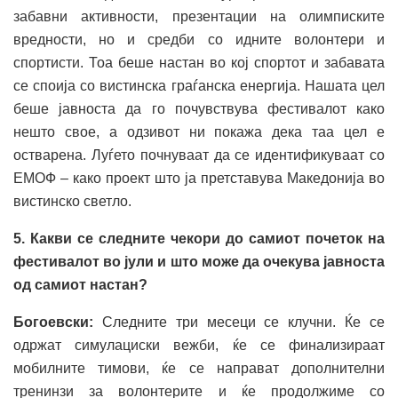
забавни активности, презентации на олимписките
вредности, но и средби со идните волонтери и
спортисти. Тоа беше настан во кој спортот и забавата
се споија со вистинска граѓанска енергија. Нашата цел
беше јавноста да го почувствува фестивалот како
нешто свое, а одзивот ни покажа дека таа цел е
остварена. Луѓето почнуваат да се идентификуваат со
ЕМОФ – како проект што ја претставува Македонија во
вистинско светло.
5. Какви се следните чекори до самиот почеток на
фестивалот во јули и што може да очекува јавноста
од самиот настан?
Богоевски:
Следните три месеци се клучни. Ќе се
одржат симулациски вежби, ќе се финализираат
мобилните тимови, ќе се направат дополнителни
тренинзи за волонтерите и ќе продолжиме со