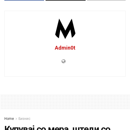
Admin0t
Home
Бизнис
Купувај со мера, штеди со