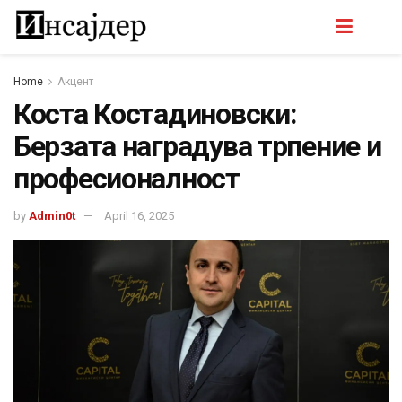
Home
Акцент
Коста Костадиновски:
Берзата наградува трпение и
професионалност
by
Admin0t
April 16, 2025