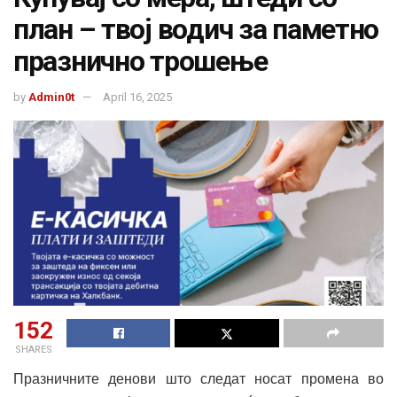
план – твој водич за паметно
празнично трошење
by
Admin0t
April 16, 2025
152
SHARES
Празничните денови што следат носат промена во