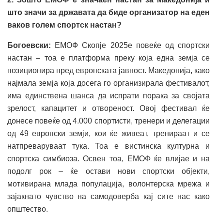
што значи за државата да биде организатор на еден
ваков голем спортск настан?
Богоевски:
ЕМОФ Скопје 2025е повеќе од спортски
настан – тоа е платформа преку која една земја се
позиционира пред европската јавност. Македонија, како
најмала земја која досега го организирала фестивалот,
има единствена шанса да испрати порака за својата
зрелост, капацитет и отвореност. Овој фестивал ќе
донесе повеќе од 4.000 спортисти, тренери и делегации
од 49 европски земји, кои ќе живеат, тренираат и се
натпреваруваат тука. Тоа е вистинска културна и
спортска симбиоза. Освен тоа, ЕМОФ ќе влијае и на
подолг рок – ќе остави нови спортски објекти,
мотивирана млада популација, волонтерска мрежа и
зајакнато чувство на самодоверба кај сите нас како
општество.