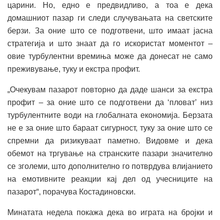
царини. Но, едно е предвидливо, а тоа е дека
домашниот пазар ги следи случувањата на светските
берзи. За оние што се подготвени, што имаат јасна
стратегија и што знаат да го искористат моментот –
овие турбулентни времиња може да донесат не само
преживување, туку и екстра профит.
„Очекувам пазарот повторно да даде шанси за екстра
профит – за оние што се подготвени да ‘пловат’ низ
турбулентните води на глобалната економија. Берзата
не е за оние што бараат сигурност, туку за оние што се
спремни да ризикуваат паметно. Видовме и дека
обемот на тргување на странските пазари значително
се зголеми, што дополнително го потврдува влијанието
на емотивните реакции кај дел од учесниците на
пазарот“, порачува Костадиновски.
Минатата недела покажа дека во играта на бројки и