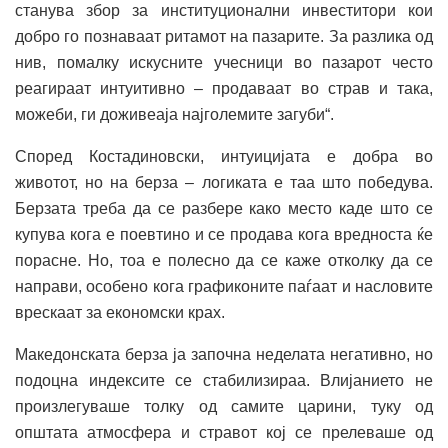
станува збор за институционални инвеститори кои
добро го познаваат ритамот на пазарите. За разлика од
нив, помалку искусните учесници во пазарот често
реагираат интуитивно – продаваат во страв и така,
можеби, ги доживеаја најголемите загуби“.
Според Костадиновски, интуицијата е добра во
животот, но на берза – логиката е таа што победува.
Берзата треба да се разбере како место каде што се
купува кога е поевтино и се продава кога вредноста ќе
порасне. Но, тоа е полесно да се каже отколку да се
направи, особено кога графиконите паѓаат и насловите
врескаат за економски крах.
Македонската берза ја започна неделата негативно, но
подоцна индексите се стабилизираа. Влијанието не
произлегуваше толку од самите царини, туку од
општата атмосфера и стравот кој се прелеваше од