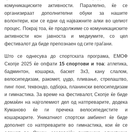
комуникациските активности. Паралелно, ќе се
организираат дополнителни обуки за нашите
волонтери, кои се едни од најважните алки во целиот
процес. Покрај тоа, ќе продолжиме со комуникациските
активности кон јавноста и медиумите, со цел
фестивалот да биде препознаен од сите граѓани.
Што се однесува до спортската програма, ЕМОФ
Скопје 2025 ќе опфати
15 спортови и тоа
: атлетика,
бадминтон, кошарка, баскет 3х3, кану слалом,
велосипедизам, ракомет, џудо, пливање, стрелаштво,
пинг понг, теквондо, одбојка, планински велосипедизам
и гимнастика. За време на фестивалот, Скопје ќе биде
домаќин на најголемиот дел од натпреварите, додека
Куманово ќе ги пречека велосипедистите и
кошаркарите. Уникатниот спортски амбиент ќе биде
дополнет со натпреварите во гимнастика, кои ќе се