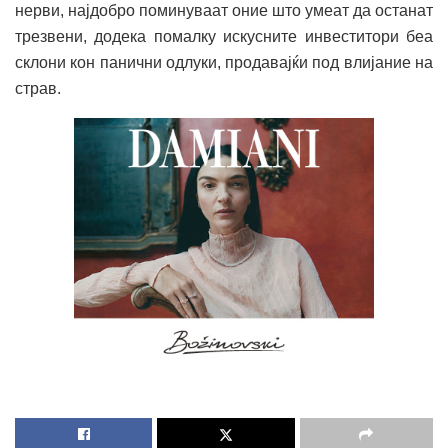
нерви, најдобро поминуваат оние што умеат да останат
трезвени, додека помалку искусните инвеститори беа
склони кон панични одлуки, продавајќи под влијание на
страв.