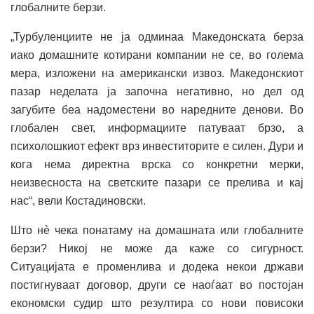
глобалните берзи.
„Турбуленциите не ја одминаа Македонската берза
иако домашните котирани компании не се, во голема
мера, изложени на американски извоз. Македонскиот
пазар неделата ја започна негативно, но дел од
загубите беа надоместени во наредните денови. Во
глобален свет, информациите патуваат брзо, а
психолошкиот ефект врз инвеститорите е силен. Дури и
кога нема директна врска со конкретни мерки,
неизвесноста на светските пазари се прелива и кај
нас“, вели Костадиновски.
Што нè чека понатаму на домашната или глобалните
берзи? Никој не може да каже со сигурност.
Ситуацијата е променлива и додека некои држави
постигнуваат договор, други се наоѓаат во постојан
економски судир што резултира со нови повисоки