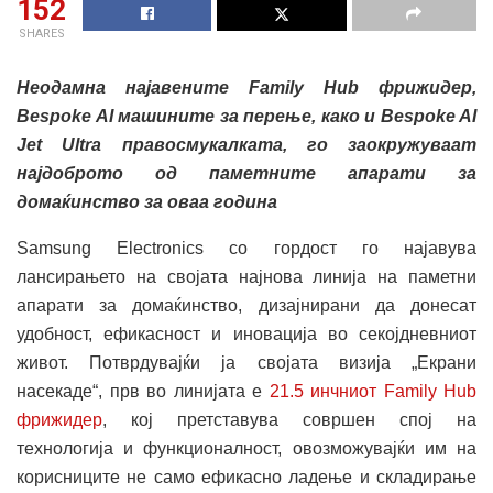
152
SHARES
Неодамна најавените Family Hub фрижидер,
Bespoke AI машините за перење, како и Bespoke AI
Jet Ultra правосмукалката, го заокружуваат
најдоброто од паметните апарати за
домаќинство за оваа година
Samsung Electronics со гордост го најавува
лансирањето на својата најнова линија на паметни
апарати за домаќинство, дизајнирани да донесат
удобност, ефикасност и иновација во секојдневниот
живот. Потврдувајќи ја својата визија „Екрани
насекаде“, прв во линијата е
21.5 инчниот Family Hub
фрижидер
, кој претставува совршен спој на
технологија и функционалност, овозможувајќи им на
корисниците не само ефикасно ладење и складирање