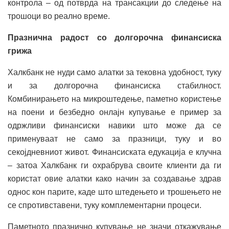
контрола – од потврда на трансакции до следење на
трошоци во реално време.
Празнична радост со долгорочна финансиска
грижа
Халкбанк не нуди само алатки за тековна удобност, туку
и за долгорочна финансиска стабилност.
Комбинирањето на микроштедење, паметно користење
на поени и безбедно онлајн купување е пример за
одржливи финансиски навики што може да се
применуваат не само за празници, туку и во
секојдневниот живот. Финансиската едукација е клучна
– затоа Халкбанк ги охрабрува своите клиенти да ги
користат овие алатки како начин за создавање здрав
однос кон парите, каде што штедењето и трошењето не
се спротивставени, туку комплементарни процеси.
Паметното празнично купување не значи откажување