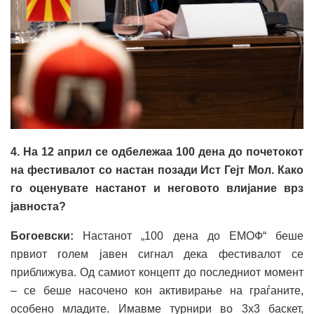
4. На 12 април се одбележаа 100 дена до почетокот
на фестивалот со настан позади Ист Гејт Мол. Како
го оценувате настанот и неговото влијание врз
јавноста?
Богоевски:
Настанот „100 дена до ЕМОФ“ беше
првиот голем јавен сигнал дека фестивалот се
приближува. Од самиот концепт до последниот момент
– се беше насочено кон активирање на граѓаните,
особено младите. Имавме турнири во 3х3 баскет,