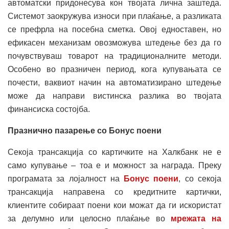
автоматски придонесува кон твојата лична заштеда.
Системот заокружува износи при плаќање, а разликата
се префрла на посебна сметка. Овој едноставен, но
ефикасен механизам овозможува штедење без да го
почувствуваш товарот на традиционалните методи.
Особено во празничен период, кога купувањата се
почести, ваквиот начин на автоматизирано штедење
може да направи вистинска разлика во твојата
финансиска состојба.
Празнично пазарење
со Бонус
поени
Секоја трансакција со картичките на Халкбанк не е
само купување – тоа е и можност за награда. Преку
програмата за лојалност на
Бонус поени
, со секоја
трансакција направена со кредитните картички,
клиентите собираат поени кои можат да ги искористат
за делумно или целосно плаќање во
мрежата на