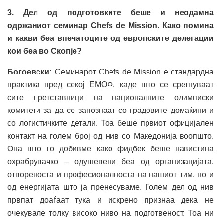
3. Дел од подготовките беше и неодамна
одржаниот семинар Chefs de Mission. Како помина
и какви беа впечатоците од европските делегации
кои беа во Скопје?
Богоевски:
Семинарот Chefs de Mission е стандардна
практика пред секој ЕМОФ, каде што се сретнуваат
сите претставници на националните олимписки
комитети за да се запознаат со градовите домаќини и
со логистичките детали. Тоа беше првиот официјален
контакт на голем број од нив со Македонија воопшто.
Она што го добивме како фидбек беше навистина
охрабрувачко – одушевени беа од организацијата,
отвореноста и професионалноста на нашиот тим, но и
од енергијата што ја пренесуваме. Голем дел од нив
првпат доаѓаат тука и искрено признаа дека не
очекувале толку високо ниво на подготвеност. Тоа ни