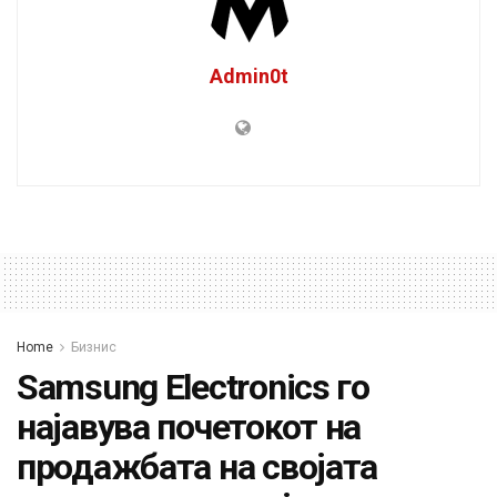
Admin0t
Home
Бизнис
Samsung Electronics го
најавува почетокот на
продажбата на својата