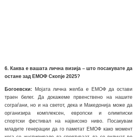
6. Каква е вашата лична визија – што посакувате да
остане зад ЕМОФ Скопје 2025?
Богоевски:
Мојата лична желба е ЕМОФ да остави
траен белег. Да докажеме првенствено на нашите
сограѓани, но и на светот, дека и Македонија може да
организира комплексен, европски и олимписки
спортски фестивал на највисоко ниво. Посакувам
младите генерации да го паметат ЕМОФ како момент
кога се инспирирале да спортуваат, да се вклучат во