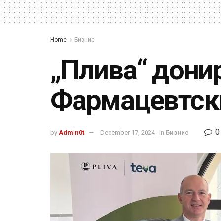
Home
Бизнис
„Плива“ дони
Фармацевтски
0
by
Admin0t
December 17, 2024
in
Бизнис