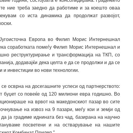
 овие години, состојбата е консолидирана. Градењето
те ние треба заедно да работиме и за коешто оваа
екувам со иста динамика да продолжат развојот,
коски.
т Југоисточна Европа во Филип Морис Интернешнал
дека соработката помеѓу Филип Морис Интернешнaл и
шно реструктурирање и трансформација на ТКП, со
нија, додавајќи дека целта е да се продолжи и да се
 и инвестиции во нови технологии.
р се осврна на досегашните успеси од партнерството:
 буџет со повеќе од 120 милиони евра годишно. Во
зиционираше на врвот на македонскиот пазар во сите
почнување на извоз на 9 пазари, меѓу кои и земји од
да ја градиме иднината без чад, базирана на научно
стануваме посветени и на остварување на нашите
скиот Комбинат Прилеп.”