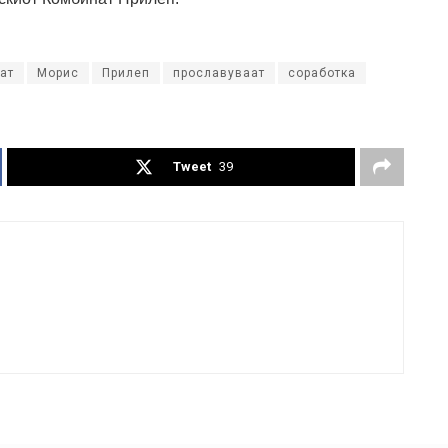
ат
Морис
Прилеп
прославуваат
соработка
Tweet
39