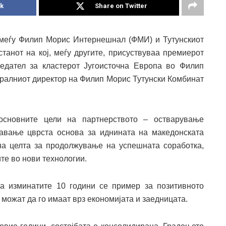
k
Share on Twitter
 меѓу Филип Морис Интернешнал (ФМИ) и Тутунскиот
танот на кој, меѓу другите, присуствуваa премиерот
седател за кластерот Југоисточна Европа во Филип
ралниот директор на Филип Морис Тутунски Комбинат
 основните цели на партнерството – остварување
давање цврста основа за иднината на македонската
на целта за продолжување на успешната соработка,
те во нови технологии.
а изминатите 10 години се пример за позитивното
можат да го имаат врз економијата и заедницата.