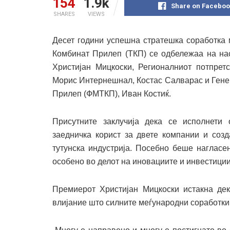
154
1.9k
Share on Faceboo
SHARES
VIEWS
Десет години успешна стратешка соработка
Комбинат Прилеп (ТКП) се одбележаа на нас
Христијан Мицкоски, Регионалниот потпрет
Морис Интернешнал, Костас Салварас и Гене
Прилеп (ФМТКП), Иван Костиќ.
Присутните заклучија дека се исполнети
заедничка корист за двете компании и соз
тутунска индустрија. Посебно беше нагласе
особено во делот на иновациите и инвестиции
Премиерот Христијан Мицкоски истакна дек
влијание што силните меѓународни соработки 