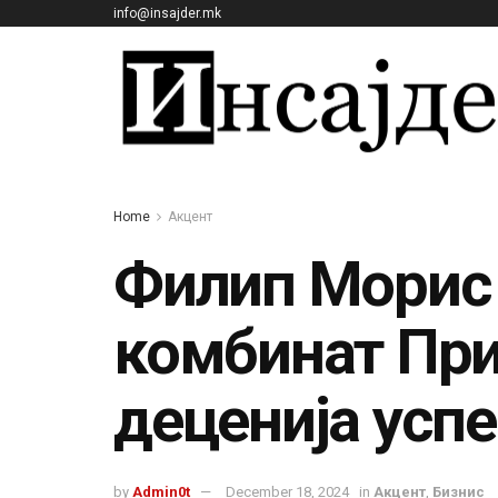
info@insajder.mk
Home
Акцент
Филип Морис 
комбинат При
деценија усп
by
Admin0t
December 18, 2024
in
Акцент
,
Бизнис