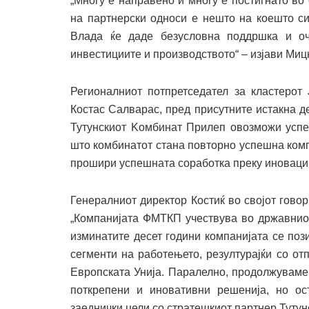
„Многу е направено и многу е постигнато во
на партнерски односи е нешто на коешто си
Влада ќе даде безусловна поддршка и оч
инвестициите и производството“ – изјави Миц
Регионалниот потпретседател за кластеро
Костас Салварас, пред присутните истакна 
Тутунскиот Kомбинат Прилеп овозможи успе
што комбинатот стана повторно успешна компа
прошири успешната соработка преку иновации
Генералниот директор Костиќ во својот гово
„Компанијата ФМТКП учествува во државниот
изминатите десет години компанијата се по
сегменти на работењето, резултурајќи со от
Европската Унија. Паралелно, продолжуваме 
поткрепени и иновативни решенија, но о
заеднички цели со стратешкиот партнер Тутун