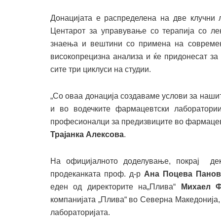
Донацијата е распределена на две клучни л
Центарот за управување со терапија со лек
знаења и вештини со примена на современ
високопрецизна анализа и ќе придонесат за
сите три циклуси на студии.
„Со оваа донација создаваме услови за нашит
и во водечките фармацевтски лаборатории
професионалци за предизвиците во фармацевт
Трајанка Алексова
.
На официјалното доделување, покрај де
продеканката проф. д-р
Ана Поцева Панов
еден од директорите на„Плива“
Михаел Ф
компанијата „Плива“ во Северна Македонија,
лабораторијата.