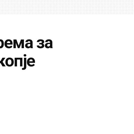
рема за
копје