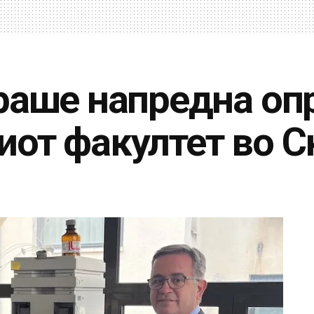
раше напредна оп
от факултет во С