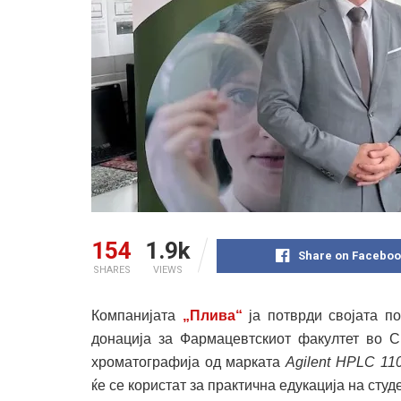
154
1.9k
Share on Faceboo
SHARES
VIEWS
Компанијата
„Плива“
ја потврди својата по
донација за Фармацевтскиот факултет во С
хроматографија од марката
Agilent HPLC 11
ќе се користат за практична едукација на сту