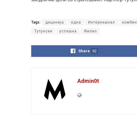
Tags:
деценија
една
Интернешнал
комбин
Тутунски
успешна
Филип
Share
62
Admin0t