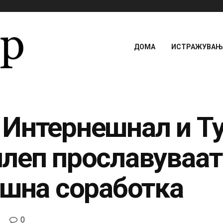
ДОМА
ИСТРАЖУВАЊА
Интернешнал и Т
леп прославуваат
ешна соработка
0