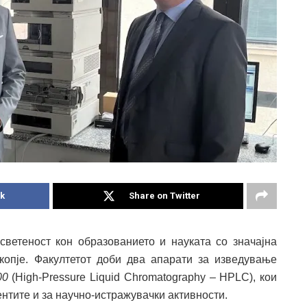
k
Share on Twitter
светеност кон образованието и науката со значајна
копје. Факултетот доби два апарати за изведување
00
(High-Pressure Liquid Chromatography – HPLC), кои
дентите и за научно-истражувачки активности.