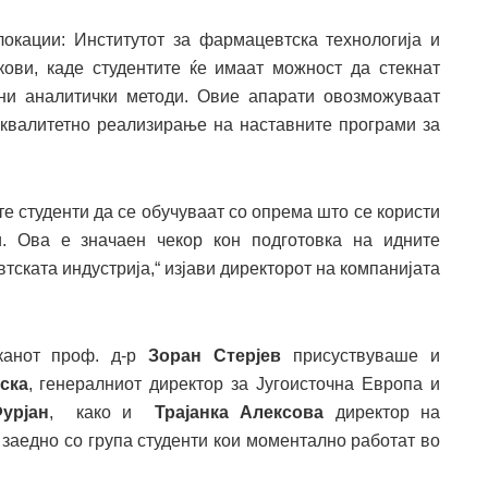
окации: Институтот за фармацевтска технологија и
ови, каде студентите ќе имаат можност да стекнат
и аналитички методи. Овие апарати овозможуваат
 квалитетно реализирање на наставните програми за
е студенти да се обучуваат со опрема што се користи
. Ова е значаен чекор кон подготовка на идните
ската индустрија,“ изјави директорот на компанијата
канот проф. д-р
Зоран Стерјев
присуствуваше и
ска
, генералниот директор за Југоисточна Европа и
урјан
, како и
Трајанка Алексова
директор на
 заедно со група студенти кои моментално работат во