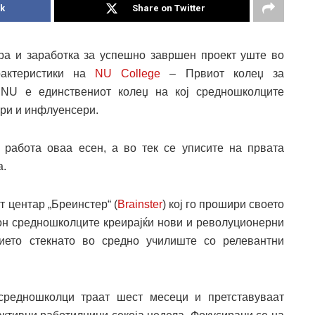
k
Share on Twitter
а и заработка за успешно завршен проект уште во
рактеристики на
NU College
– Првиот колеџ за
 NU е единствениот колеџ на кој средношколците
ери и инфлуенсери.
работа оваа есен, а во тек се уписите на првата
а.
 центар „Бреинстер“ (
Brainster
) кој го прошири своето
кон средношколците креирајќи нови и револуционерни
ието стекнато во средно училиште со релевантни
средношколци траат шест месеци и претставуваат