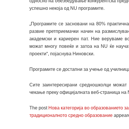
односно на обезбедување конкурентска предн
успешно некоја од NU програмите.
„Програмите се засновани на 80% практична
развие претприемачки начин на размислувањ
академски и кариерен пат. Ние веруваме в
можат многу повеќе и затоа на NU ќе научат
проекти“, појаснува Ниновски.
Програмите се достапни за учење од училница
Сите заинтересирани средношколци можат д
чекање преку официјалната веб-страница на
The post
Нова категорија во образованието з
традиционалното средно образование
appeare