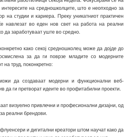
активни работилници секоја недела. Фокусирани се на
 интересите на средношколците, што е неопходно за
ор на студии и кариера. Преку уникатниот практичен
 ќе навлезат во еден нов свет на работа на реални
ко да заработуваат уште во средно.
 конкретно како секој средношколец може да дојде до
 осмислена за да ги поврзе младите со модерните
 на труд, поконкретно:
ожи да создаваат модерни и функционални веб-
нив да ги претворат идеите во профитабилни проекти.
ваат визуелно привлечни и професионални дизајни, од
 за реални брендови.
нфлуенсери и дигитални креатори штом научат како да