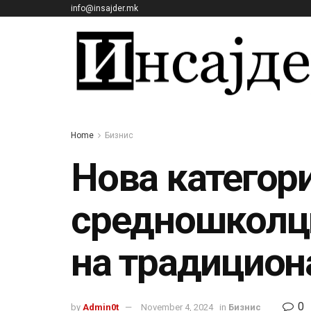
info@insajder.mk
Home
Бизнис
Нова категори
средношколци
на традицион
0
by
Admin0t
November 4, 2024
in
Бизнис