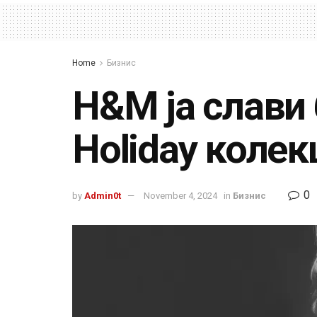
Home
Бизнис
H&M ја слави 
Holiday колек
0
by
Admin0t
November 4, 2024
in
Бизнис