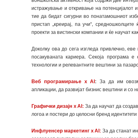
воншколска активност која содржи две интер
истражување и откривање на потенцијалот и
тие да бидат сигурни во понатамошниот изб
пристап „креирај, па учи“, средношколците
проекти за вистински компании и ќе научат ка
Доколку ова до сега изгледа привлечно, еве
посакуваната кариера. Секоја програма е
технологии и релевантните вештини за пазарот
Веб програмирање x AI
:
За да им овозм
апликации, да развијат бизнис вештини и со 
Графички дизајн x A
I
:
За да научат да созда
логоа и постери до целосни бренд идентитети
Инфлуенсер маркетинг x A
I
:
За да станат и