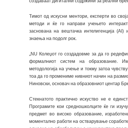
создаваат дигитални содржини за реални брен
Тимот од искусни ментори, експерти во свој
методи и ќе го направи учењето интеракт
заснована на вештачка интелигенција (AI) 
знаења на подолг рок.
„NU Колеџот го создадовме за да го редефи
формалниот систем на образование. Им
методологија на учење и токму затоа чувств
тоа да го промениме нивниот начин на разми
Ниновски, основач на образовниот центар Бре
Стекнатото практично искуство не е единс
Програмите кои средношколците ќе ги изучу
предмет во високо образование, изработе
моментално работи на остварување соработки