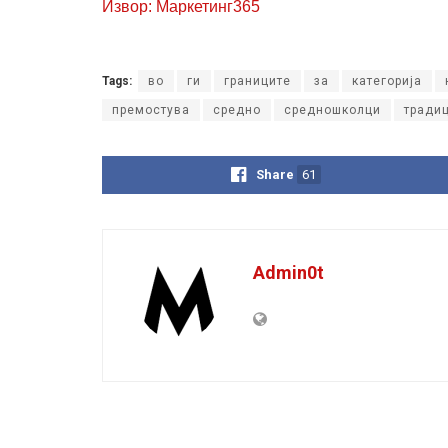
Извор: Маркетинг365
Tags:
во
ги
границите
за
категорија
премостува
средно
средношколци
тради
Share
61
Admin0t