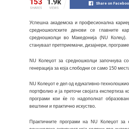
153
1.9k
Share on Faceboo
SHARES
VIEWS
Успешна академска и професионална кариер
средношколските денови се главните ка
средношколци во Македонија (NU Колеџ).
стануваат претприемачи, дизајнери, програм
NU Колеџот за средношколци започнува со 
генерација за која слободни се само 150 мест
NU Колеџот е дел од едукативно-технолошкиот
портфолио и ја преточи својата експертиза 
програми кои ќе го надополнат образован
вештини и практично искуство.
Практичните програми на NU Колеџот за 