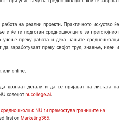
ост при упис таму на средношколците кои ќе завршат
 работа на реални проекти. Практичното искуство ќе
е и ќе ги подготви средношколците за претстојниот
о учење преку работа и дека нашите средношколци
 да заработуваат преку својот труд, знаење, идеи и
 или online.
а дознаат детали и да се пријават на листата на
 NU колеџот
nucollege.ai
.
а средношколци: NU ги премостува границите на
d first on
Marketing365
.