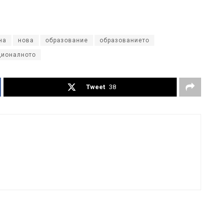
на
нова
образование
образованието
ционалното
Tweet
38