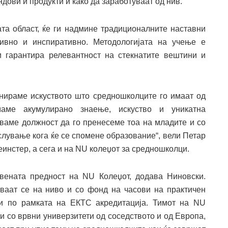
дови и продукти и како да заработуваат од нив.
ата област, ќе ги надмине традиционалните наставни
ивно и инспиративно. Методологијата на учење е
и гарантира релевантност на стекнатите вештини и
нираме искуството што средношколците го имаат од
аме акумулирано знаење, искуство и уникатна
уваме должност да го пренесеме тоа на младите и со
слување кога ќе се спомене образование“, вели Петар
инстер, а сега и на NU колеџот за средношколци.
твената предност на NU Колеџот, додава Ниновски.
ваат се на ниво и со фонд на часови на практичен
ни по рамката на ЕКТС акредитација. Тимот на NU
 со врвни универзитети од соседството и од Европа,